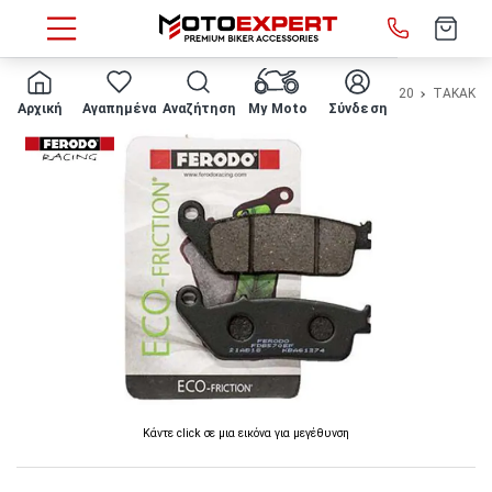
HOME
Μάρκα/μοντέλο
HONDA
FORZA 300
2019 - 2020
ΤΑΚΑΚΙΑ 
Αρχική
Αγαπημένα
Αναζήτηση
My Moto
Σύνδεση
Κάντε click σε μια εικόνα για μεγέθυνση