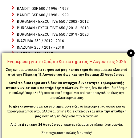
BANDIT GSF 600 / 1996 - 1997
BANDIT GSF 600 / 1998 - 1999
BURGMAN / EXECUTIVE 650 / 2002 - 2012
BURGMAN / EXECUTIVE 650 / 2013 - 2018
BURGMAN / EXECUTIVE 650 / 2019 - 2020
INAZUMA 250 / 2012 - 2016
INAZUMA 250 / 2017 - 2018
+
V-STROM 250 / 2017
V-STROM 250 / 2018 - 2020
Ενημέρωση για το Ωράριο Καταστήματος – Αύγουστος 2026
V-STROM 250 / 2021
Σας ενημερώνουμε ότι το
φυσικό μας κατάστημα
θα παραμείνει
κλειστό
από την Πέμπτη 13 Αυγούστου έως και την Κυριακή 23 Αυγούστου
.
TRIUMPH
Κατά το διάστημα αυτό δεν θα υπάρχει δυνατότητα τηλεφωνικής
επικοινωνίας και υποστήριξης πελατών.
Επίσης, δεν θα είναι διαθέσιμη
η επιλογή "παραλαβή από το κατάστημα" για online παραγγελίες έως την
επαναλειτουργία μας.
STREET TRIPLE 675 / 2007 - 2010
STREET TRIPLE 675 / 2011 - 2012
Το
ηλεκτρονικό μας κατάστημα
συνεχίζει να λειτουργεί κανονικά και οι
STREET TRIPLE 675 / 2013 - 2016
παραγγελίες που υποβάλλονται online θα
εκτελούνται από την αποθήκη
μας
καθ’ όλη τη διάρκεια των διακοπών.
TIGER 800 / 2011 - 2014
TIGER 800 / 2015 - 2017
Από τη
Δευτέρα 24 Αυγούστου
, επανερχόμαστε σε πλήρη λειτουργία.
TIGER 800 XC / 2011 - 2017
Σας ευχόμαστε καλές διακοπές!
TIGER 800 XR / 2011 - 2017