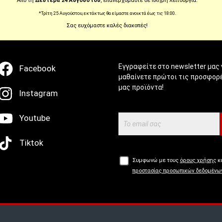
Από τη
Δευτέρα 24 Αυγούστου
, επανερχόμαστε σε πλήρη λειτουργία.
*Τρίτη 25 Αυγούστου, εκτάκτως θα είμαστε ανοικτά έως τις 18:00.
WE ARE SOCIAL
NEWSLETTER
Σας ευχόμαστε καλές διακοπές!
Εγγραφείτε στο newsletter μας 
Facebook
μαθαίνετε πρώτοι τις προσφορέ
μας προϊόντα!
Instagram
Youtube
Tiktok
Συμφωνώ με τους
όρους χρήσης
κα
προστασίας προσωπικών δεδομένω