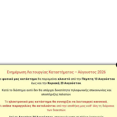
Ενημέρωση Λειτουργίας Καταστήματος – Αύγουστος 2026
ο
φυσικό μας κατάστημα
θα παραμείνει
κλειστό
από την
Πέμπτη 13 Αυγούστου
έως και την
Κυριακή 23 Αυγούστου
.
Κατά το διάστημα αυτό δεν θα υπάρχει δυνατότητα τηλεφωνικής επικοινωνίας και
ΠΑΡΑΓΓΕΙΛΤΕ ΚΑΙ
ΑΛΛΑΞΑΤΕ ΓΝΩΜ
ΤΗΛΕΦΩΝΙΚΑ ΣΤΟ
ΔΙΚΑΙΩΜΑ ΕΠΙΣΤ
υποστήριξης πελατών.
210.5769.200
ΣΕ ΕΩΣ 14 ΗΜΕΡΕ
Το
ηλεκτρονικό μας κατάστημα θα συνεχίζει να λειτουργεί κανονικά.
Οι
online παραγγελίες θα εκτελούνται
από την αποθήκη μας καθ’ όλη τη διάρκεια
των διακοπών.