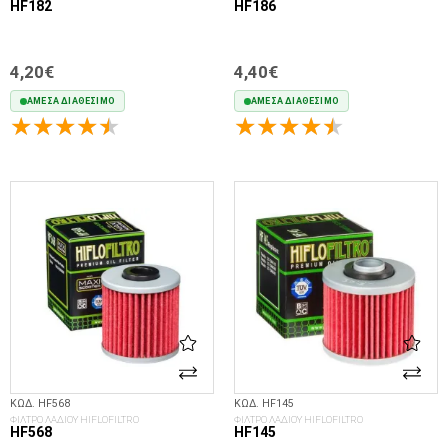
HF182
HF186
4,20€
4,40€
ΆΜΕΣΑ ΔΙΑΘΈΣΙΜΟ
ΆΜΕΣΑ ΔΙΑΘΈΣΙΜΟ
ΣΤΟ ΚΑΛΆΘΙ
ΣΤΟ ΚΑΛΆΘΙ
ΚΩΔ. HF568
ΚΩΔ. HF145
ΦΙΛΤΡΟ ΛΑΔΙΟΥ HIFLOFILTRO
ΦΙΛΤΡΟ ΛΑΔΙΟΥ HIFLOFILTRO
HF568
HF145