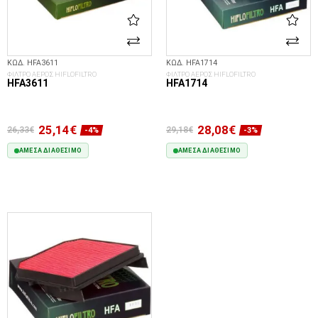
ΚΩΔ. HFA3611
ΚΩΔ. HFA1714
ΦΙΛΤΡΟ ΑΕΡΟΣ HIFLOFILTRO
ΦΙΛΤΡΟ ΑΕΡΟΣ HIFLOFILTRO
HFA3611
HFA1714
25,14€
28,08€
26,33€
29,18€
-4%
-3%
ΆΜΕΣΑ ΔΙΑΘΈΣΙΜΟ
ΆΜΕΣΑ ΔΙΑΘΈΣΙΜΟ
ΣΤΟ ΚΑΛΆΘΙ
ΣΤΟ ΚΑΛΆΘΙ