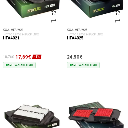
ΚΩΔ. HFA4921
ΚΩΔ. HFA4925
ΦΙΛΤΡΟ ΑΕΡΟΣ HIFLOFILTRO
ΦΙΛΤΡΟ ΑΕΡΟΣ HIFLOFILTRO
HFA4921
HFA4925
17,69€
24,50€
18,76€
-5%
ΆΜΕΣΑ ΔΙΑΘΈΣΙΜΟ
ΆΜΕΣΑ ΔΙΑΘΈΣΙΜΟ
ΣΤΟ ΚΑΛΆΘΙ
ΣΤΟ ΚΑΛΆΘΙ