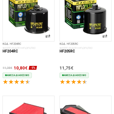
ΚΩΔ. HF204RC
ΚΩΔ. HF205RC
ΦΙΛΤΡΟ ΛΑΔΙΟΥ HIFLOFILTRO
ΦΙΛΤΡΟ ΛΑΔΙΟΥ HIFLOFILTRO
HF204RC
HF205RC
10,80€
11,75€
11,38€
-5%
ΆΜΕΣΑ ΔΙΑΘΈΣΙΜΟ
ΆΜΕΣΑ ΔΙΑΘΈΣΙΜΟ
ΣΤΟ ΚΑΛΆΘΙ
ΣΤΟ ΚΑΛΆΘΙ