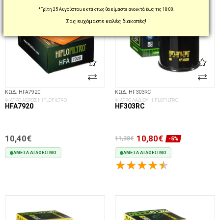
*Τρίτη 25 Αυγούστου, εκτάκτως θα είμαστε ανοικτά έως τις 18:00.
Σας ευχόμαστε καλές διακοπές!
ΚΩΔ. HFA7920
ΚΩΔ. HF303RC
ΦΙΛΤΡΟ ΑΕΡΟΣ HIFLOFILTRO
ΦΙΛΤΡΟ ΛΑΔΙΟΥ HIFLOFILTRO
HFA7920
HF303RC
10,40€
10,80€
11,38€
-5%
ΆΜΕΣΑ ΔΙΑΘΈΣΙΜΟ
ΆΜΕΣΑ ΔΙΑΘΈΣΙΜΟ
ΣΤΟ ΚΑΛΆΘΙ
ΣΤΟ ΚΑΛΆΘΙ