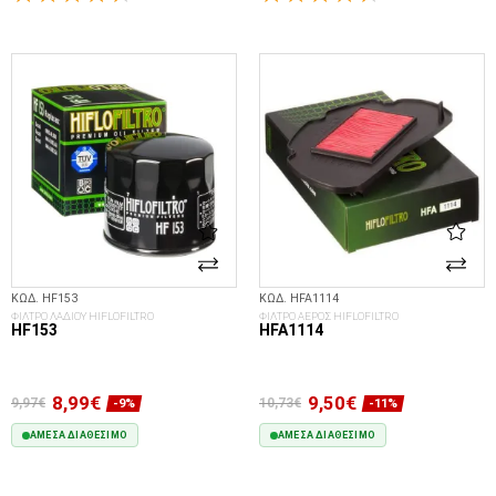
ΣΤΟ ΚΑΛΆΘΙ
ΣΤΟ ΚΑΛΆΘΙ
ΚΩΔ. HF153
ΚΩΔ. HFA1114
ΦΙΛΤΡΟ ΛΑΔΙΟΥ HIFLOFILTRO
ΦΙΛΤΡΟ ΑΕΡΟΣ HIFLOFILTRO
HF153
HFA1114
8,99€
9,50€
9,97€
10,73€
-9%
-11%
ΆΜΕΣΑ ΔΙΑΘΈΣΙΜΟ
ΆΜΕΣΑ ΔΙΑΘΈΣΙΜΟ