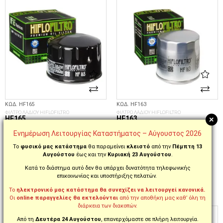
ΚΩΔ. HF165
ΚΩΔ. HF163
ΦΙΛΤΡΟ ΛΑΔΙΟΥ HIFLOFILTRO
ΦΙΛΤΡΟ ΛΑΔΙΟΥ HIFLOFILTRO
+
HF165
HF163
Ενημέρωση Λειτουργίας Καταστήματος – Αύγουστος 2026
Το
φυσικό μας κατάστημα
θα παραμείνει
κλειστό
από την
Πέμπτη 13
9,95€
9,95€
10,85€
10,85€
-8%
-8%
Αυγούστου
έως και την
Κυριακή 23 Αυγούστου
.
ΆΜΕΣΑ ΔΙΑΘΈΣΙΜΟ
ΆΜΕΣΑ ΔΙΑΘΈΣΙΜΟ
Κατά το διάστημα αυτό δεν θα υπάρχει δυνατότητα τηλεφωνικής
επικοινωνίας και υποστήριξης πελατών.
Το
ηλεκτρονικό μας κατάστημα θα συνεχίζει να λειτουργεί κανονικά.
Οι
online παραγγελίες θα εκτελούνται
από την αποθήκη μας καθ’ όλη τη
ΣΤΟ ΚΑΛΆΘΙ
ΣΤΟ ΚΑΛΆΘΙ
διάρκεια των διακοπών.
Από τη
Δευτέρα 24 Αυγούστου
, επανερχόμαστε σε πλήρη λειτουργία.