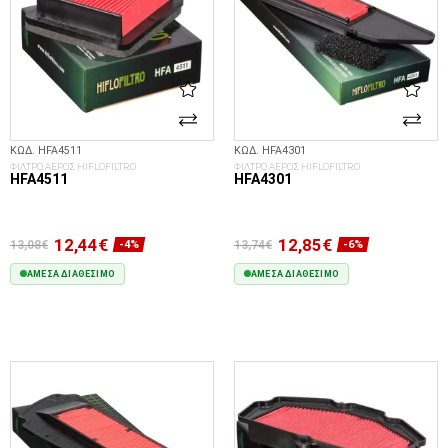
ΚΩΔ. HFA4511
ΚΩΔ. HFA4301
ΦΙΛΤΡΟ ΑΕΡΟΣ HIFLOFILTRO
ΦΙΛΤΡΟ ΑΕΡΟΣ HIFLOFILTRO
HFA4511
HFA4301
12,44€
12,85€
13,08€
13,74€
-4%
-6%
ΆΜΕΣΑ ΔΙΑΘΈΣΙΜΟ
ΆΜΕΣΑ ΔΙΑΘΈΣΙΜΟ
ΣΤΟ ΚΑΛΆΘΙ
ΣΤΟ ΚΑΛΆΘΙ