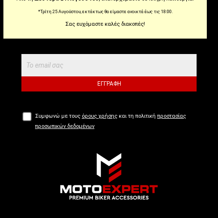
*Τρίτη 25 Αυγούστου, εκτάκτως θα είμαστε ανοικτά έως τις 18:00.
Εγγραφείτε στο newsletter μας για να μαθαίνετε
Σας ευχόμαστε καλές διακοπές!
πρώτοι τις προσφορές και τα νέα μας προϊόντα!
ΕΓΓΡΑΦΉ
Συμφωνώ με τους
όρους χρήσης
και τη πολιτική
προστασίας
προσωπικών δεδομένων