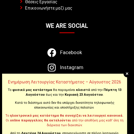
Θέσεις Εργασίας
Επικοινωνήστε μαζί μας
WE ARE SOCIAL
Facebook
Instagram
+
Youtube
Ενημέρωση Λειτουργίας Καταστήματος – Αύγουστος 2026
Το
φυσικό μας κατάστημα
θα παραμείνει
κλειστό
από την
Πέμπτη 13
Αυγούστου
έως και την
Κυριακή 23 Αυγούστου
.
Tiktok
Κατά το διάστημα αυτό δεν θα υπάρχει δυνατότητα τηλεφωνικής
επικοινωνίας και υποστήριξης πελατών.
Το
ηλεκτρονικό μας κατάστημα θα συνεχίζει να λειτουργεί κανονικά.
NEWSLETTER!
Οι
online παραγγελίες θα εκτελούνται
από την αποθήκη μας καθ’ όλη τη
διάρκεια των διακοπών.
Από τη
Δευτέρα 24 Αυγούστου
, επανερχόμαστε σε πλήρη λειτουργία.