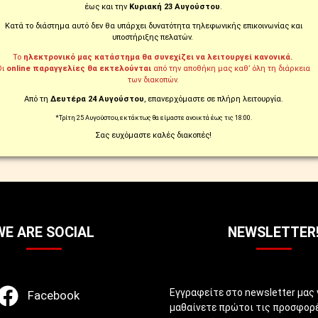
ήκευση διευθύνσεων και παρακολούθηση παραγγελιών.
έως και την
Κυριακή 23 Αυγούστου
.
Κατά το διάστημα αυτό δεν θα υπάρχει δυνατότητα τηλεφωνικής επικοινωνίας και
υποστήριξης πελατών.
ΔΗΜΙΟΥΡΓΊΑ ΛΟΓΑΡΙΑΣΜΟΎ
Το
ηλεκτρονικό μας κατάστημα θα συνεχίζει να λειτουργεί κανονικά.
Οι
online παραγγελίες θα εκτελούνται
από την αποθήκη μας καθ’ όλη τη διάρκεια
των διακοπών.
Από τη
Δευτέρα 24 Αυγούστου
, επανερχόμαστε σε πλήρη λειτουργία.
*Τρίτη 25 Αυγούστου, εκτάκτως θα είμαστε ανοικτά έως τις 18:00.
ΠΑΡΑΓΓΕΙΛΤΕ ΚΑΙ
ΑΛΛΑΞΑΤΕ ΓΝΩΜ
Σας ευχόμαστε καλές διακοπές!
ΤΗΛΕΦΩΝΙΚΑ ΣΤΟ
ΔΙΚΑΙΩΜΑ ΕΠΙΣΤ
210.5769.200
ΣΕ ΕΩΣ 14 ΗΜΕΡΕ
WE ARE SOCIAL
NEWSLETTER
Εγγραφείτε στο newsletter μας 
Facebook
μαθαίνετε πρώτοι τις προσφορέ