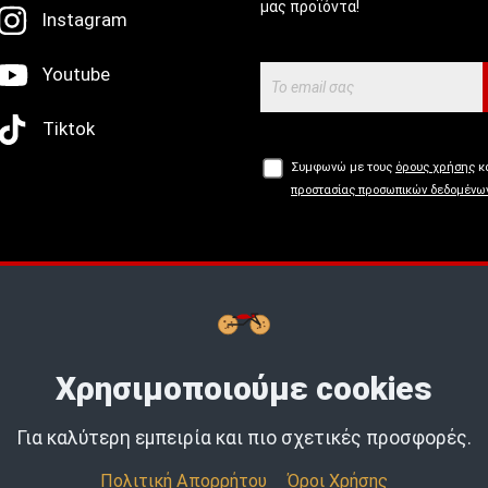
μας προϊόντα!
Instagram
Youtube
Tiktok
Συμφωνώ με τους
όρους χρήσης
κα
προστασίας προσωπικών δεδομένω
Buy now, Pay later με
tbi
bank.
Μάθε
Χρησιμοποιούμε cookies
Για καλύτερη εμπειρία και πιο σχετικές προσφορές.
Πολιτική Απορρήτου
Όροι Χρήσης