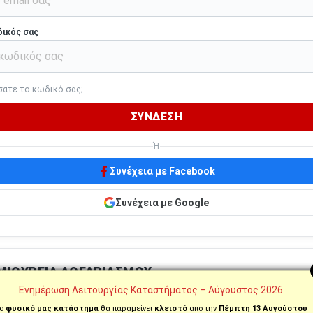
δικός σας
σατε το κωδικό σας;
ΣΎΝΔΕΣΗ
Ή
Συνέχεια με Facebook
Συνέχεια με Google
ΜΙΟΥΡΓΊΑ ΛΟΓΑΡΙΑΣΜΟΎ
Ενημέρωση Λειτουργίας Καταστήματος – Αύγουστος 2026
 πελάτης; Δημιουργήστε λογαριασμό για γρηγορότερες αγορές,
ο
φυσικό μας κατάστημα
θα παραμείνει
κλειστό
από την
Πέμπτη 13 Αυγούστου