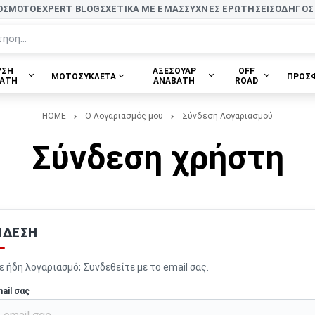
ΟΣ
MOTOEXPERT BLOG
ΣΧΕΤΙΚΑ ΜΕ ΕΜΑΣ
ΣΥΧΝΕΣ ΕΡΩΤΗΣΕΙΣ
ΟΔΗΓΟΣ
ηση...
ΥΣΗ
ΑΞΕΣΟΥΑΡ
OFF
ΜΟΤΟΣΥΚΛΕΤΑ
ΠΡΟΣ
ΑΤΗ
ΑΝΑΒΑΤΗ
ROAD
HOME
O Λογαριασμός μου
Σύνδεση Λογαριασμού
Σύνδεση χρήστη
ΝΔΕΣΗ
ε ήδη λογαριασμό; Συνδεθείτε με το email σας.
ail σας