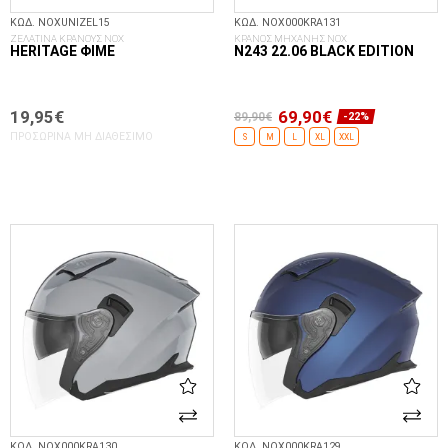
ΚΩΔ. NOXUNIZEL15
ΚΩΔ. NOX000KRA131
ΖΕΛΑΤΙΝΑ ΚΡΑΝΟΥΣ ΝΟΧ
ΚΡΑΝΟΣ ΜΗΧΑΝΗΣ NOX
HERITAGE ΦΙΜΈ
N243 22.06 BLACK EDITION
19,95€
69,90€
89,90€
-22%
ΠΡΟΣΩΡΙΝΆ ΜΗ ΔΙΑΘΈΣΙΜΟ
S
M
L
XL
XXL
ΕΠΙΛΟΓΈΣ...
ΚΩΔ. NOX000KRA130
ΚΩΔ. NOX000KRA129