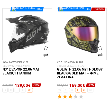
ΕΠΙΛΟΓΈΣ...
ΕΠΙΛΟΓΈΣ...
FREE
FREE
ΠΡΟΣΦΟΡΆ
ΚΩΔ. NOX000KRA167
ΚΩΔ. NOX000KRA182
ΚΡΑΝΟΣ ΜΗΧΑΝΗΣ NOX
ΚΡΑΝΟΣ ΜΗΧΑΝΗΣ NOX
N312 VAPOR 22.06 MAT
GOLIATH 22.06 MYTHOLOGY
BLACK/TITANIUM
BLACK/GOLD MAT + ΦΙΜΈ
ΖΕΛΑΤΊΝΑ
139,00€
169,00€
169,90€
219,00€
-18%
-22%
S
M
L
XL
XXL
XS
S
M
L
XL
XXL
ΕΠΙΛΟΓΈΣ...
ΕΠΙΛΟΓΈΣ...