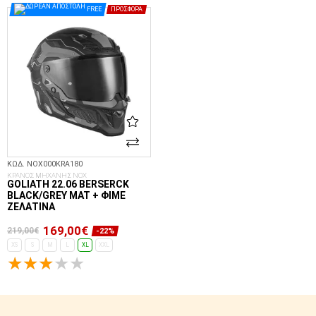
FREE
ΠΡΟΣΦΟΡΆ
ΚΩΔ. NOX000KRA180
ΚΡΑΝΟΣ ΜΗΧΑΝΗΣ NOX
GOLIATH 22.06 BERSERCK
BLACK/GREY MAT + ΦΙΜΈ
ΖΕΛΑΤΊΝΑ
169,00€
219,00€
-22%
XS
S
M
L
XL
XXL
ΕΠΙΛΟΓΈΣ...