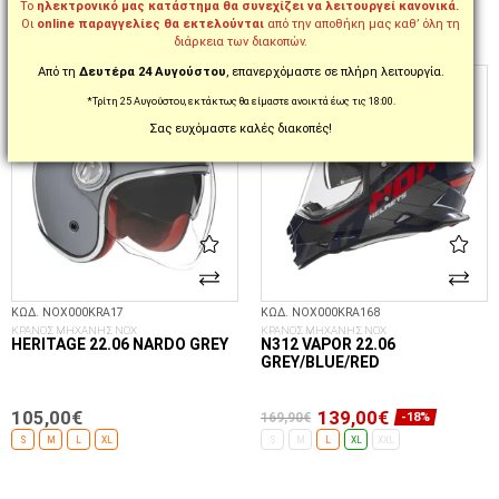
Το
ηλεκτρονικό μας κατάστημα θα συνεχίζει να λειτουργεί κανονικά.
Οι
online παραγγελίες θα εκτελούνται
από την αποθήκη μας καθ’ όλη τη
διάρκεια των διακοπών.
ΕΠΙΛΟΓΈΣ...
ΕΠΙΛΟΓΈΣ...
FREE
FREE
Από τη
Δευτέρα 24 Αυγούστου
, επανερχόμαστε σε πλήρη λειτουργία.
*Τρίτη 25 Αυγούστου, εκτάκτως θα είμαστε ανοικτά έως τις 18:00.
Σας ευχόμαστε καλές διακοπές!
ΚΩΔ. NOX000KRA17
ΚΩΔ. NOX000KRA168
ΚΡΑΝΟΣ ΜΗΧΑΝΗΣ NOX
ΚΡΑΝΟΣ ΜΗΧΑΝΗΣ NOX
HERITAGE 22.06 NARDO GREY
N312 VAPOR 22.06
GREY/BLUE/RED
105,00€
139,00€
169,90€
-18%
S
M
L
XL
S
M
L
XL
XXL