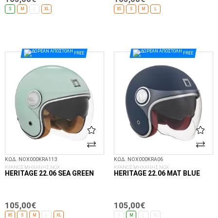
S
M
L
XL
XS
S
M
L
ΕΠΙΛΟΓΈΣ...
ΕΠΙΛΟΓΈΣ...
FREE
FREE
ΚΩΔ. NOX000KRA113
ΚΩΔ. NOX000KRA06
ΚΡΑΝΟΣ ΜΗΧΑΝΗΣ NOX
ΚΡΑΝΟΣ ΜΗΧΑΝΗΣ NOX
HERITAGE 22.06 SEA GREEN
HERITAGE 22.06 MAT BLUE
105,00€
105,00€
XS
S
M
L
XL
S
M
L
XL