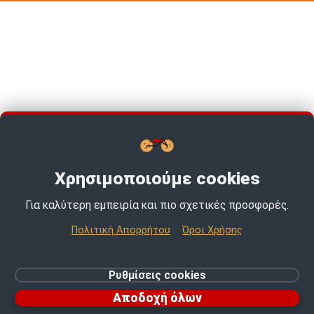
Χρησιμοποιούμε cookies
Για καλύτερη εμπειρία και πιο σχετικές προσφορές.
TOP PICKS · TOP PICKS · TOP PICKS ·
Πολιτική Απορρήτου
Όροι Χρήσης
© 2026 MotoExpert | All rights reserved.
Ρυθμίσεις cookies
Ρυθμίσεις cookies
Αποδοχή όλων