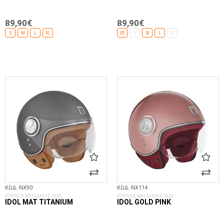
89,90€
89,90€
S
M
L
XL
XS
S
M
L
XL
ΕΠΙΛΟΓΈΣ...
ΕΠΙΛΟΓΈΣ...
ΚΩΔ. NX90
ΚΩΔ. NX114
ΚΡΑΝΟΣ ΜΗΧΑΝΗΣ NOX
ΚΡΑΝΟΣ ΜΗΧΑΝΗΣ NOX
IDOL MAT TITANIUM
IDOL GOLD PINK