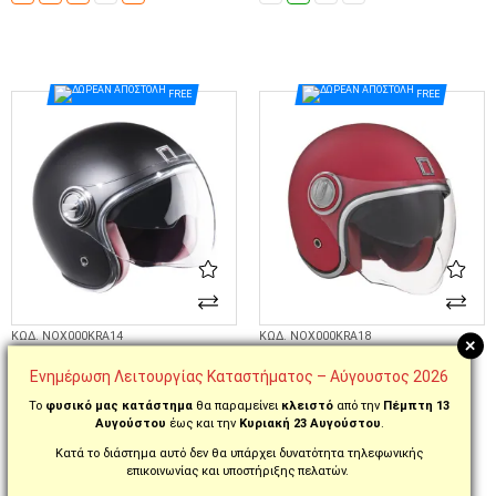
ΕΠΙΛΟΓΈΣ...
ΕΠΙΛΟΓΈΣ...
FREE
FREE
ΚΩΔ. NOX000KRA14
ΚΩΔ. NOX000KRA18
+
ΚΡΑΝΟΣ ΜΗΧΑΝΗΣ NOX
ΚΡΑΝΟΣ ΜΗΧΑΝΗΣ NOX
HERITAGE 22.06 MAT BLACK
HERITAGE 22.06 RED
Ενημέρωση Λειτουργίας Καταστήματος – Αύγουστος 2026
Το
φυσικό μας κατάστημα
θα παραμείνει
κλειστό
από την
Πέμπτη 13
Αυγούστου
έως και την
Κυριακή 23 Αυγούστου
.
105,00€
105,00€
Κατά το διάστημα αυτό δεν θα υπάρχει δυνατότητα τηλεφωνικής
S
M
L
XL
XS
S
M
L
XL
επικοινωνίας και υποστήριξης πελατών.