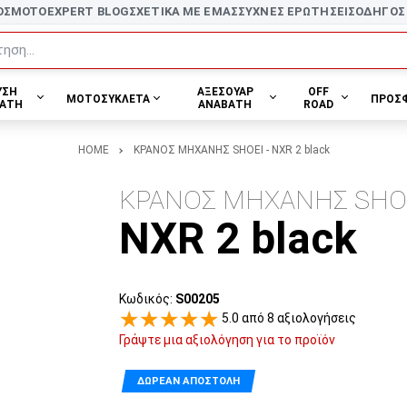
ΟΣ
MOTOEXPERT BLOG
ΣΧΕΤΙΚΑ ΜΕ ΕΜΑΣ
ΣΥΧΝΕΣ ΕΡΩΤΗΣΕΙΣ
ΟΔΗΓΟΣ
ηση...
ΥΣΗ
ΑΞΕΣΟΥΑΡ
OFF
ΜΟΤΟΣΥΚΛΕΤΑ
ΠΡΟΣ
ΑΤΗ
ΑΝΑΒΑΤΗ
ROAD
HOME
ΚΡΑΝΟΣ ΜΗΧΑΝΗΣ SHOEI - NXR 2 black
ΚΡΑΝΟΣ ΜΗΧΑΝΗΣ SHO
NXR 2 black
Κωδικός:
S00205
5.0 από 8 αξιολογήσεις
Γράψτε μια αξιολόγηση για το προϊόν
ΔΩΡΕΆΝ ΑΠΟΣΤΟΛΉ