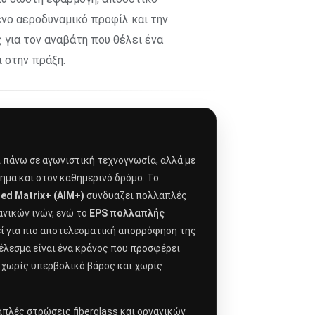
ένο αεροδυναμικό προφίλ και την
 για τον αναβάτη που θέλει ένα
ι στην πράξη.
ί πάνω σε αγωνιστική τεχνογνωσία, αλλά με
ημα και στον καθημερινό δρόμο. Το
ed Matrix+ (AIM+)
συνδυάζει πολλαπλές
ανικών ινών, ενώ το
EPS πολλαπλής
εί για πιο αποτελεσματική απορρόφηση της
έλεσμα είναι ένα κράνος που προσφέρει
 χωρίς υπερβολικό βάρος και χωρίς
πλές στρώσεις fiberglass και οργανικών