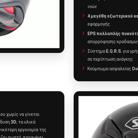
ινών.
4 μεγέθη εξωτερικού κ
εφαρμογής.
EPS πολλαπλής πυκνότ
απορρόφησης κραδασμών
Σύστημα
E.Q.R.S.
για γρή
σε περίπτωση ανάγκης.
Κούμπωμα ασφαλείας
Do
ου χωρίς να γίνεται
νδυση
3D
, τα υλικά
ενικότερη εργονομία της
ζει σωστά, παραμένει