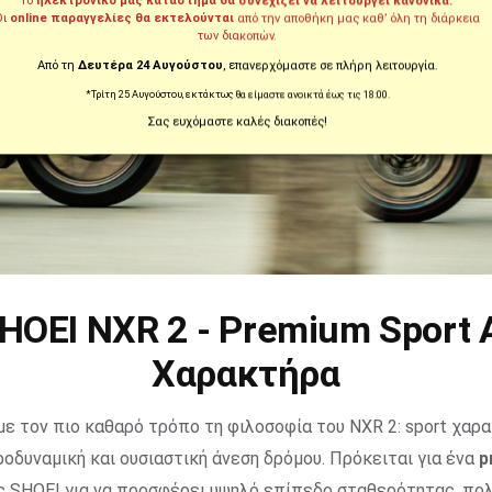
Το
ηλεκτρονικό μας κατάστημα θα συνεχίζει να λειτουργεί κανονικά.
Οι
online παραγγελίες θα εκτελούνται
από την αποθήκη μας καθ’ όλη τη διάρκεια
των διακοπών.
Από τη
Δευτέρα 24 Αυγούστου
, επανερχόμαστε σε πλήρη λειτουργία.
*Τρίτη 25 Αυγούστου, εκτάκτως θα είμαστε ανοικτά έως τις 18:00.
Σας ευχόμαστε καλές διακοπές!
HOEI NXR 2 - Premium Sport 
Χαρακτήρα
ε τον πιο καθαρό τρόπο τη φιλοσοφία του NXR 2: sport χαρ
οδυναμική και ουσιαστική άνεση δρόμου. Πρόκειται για ένα
p
ης SHOEI για να προσφέρει υψηλό επίπεδο σταθερότητας, πο