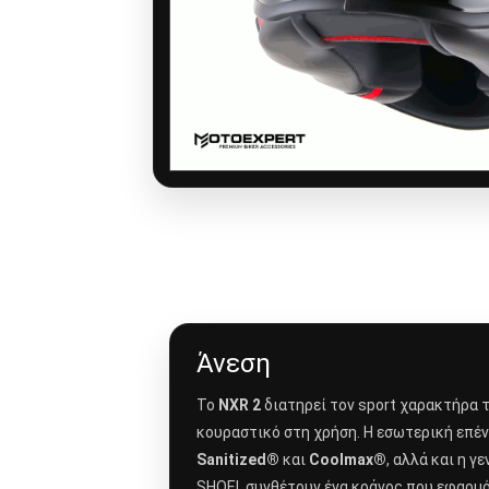
Άνεση
Το
NXR 2
διατηρεί τον sport χαρακτήρα τ
κουραστικό στη χρήση. Η εσωτερική επέ
Sanitized®
και
Coolmax®
, αλλά και η γ
SHOEI, συνθέτουν ένα κράνος που εφαρμό