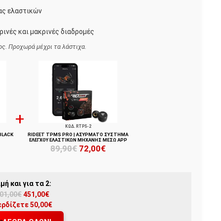
ας ελαστικών
ινές και μακρινές διαδρομές
ος. Προχωρά μέχρι τα λάστιχα.
ΚΩΔ. RTPS-2
BLACK
RIDEET TPMS PRO | ΑΣΎΡΜΑΤΟ ΣΎΣΤΗΜΑ
ΕΛΈΓΧΟΥ ΕΛΑΣΤΙΚΏΝ ΜΗΧΑΝΉΣ ΜΈΣΩ APP
89,90€
72,00€
ιμή και για τα 2:
01,00€
451,00€
ερδίζετε 50,00€