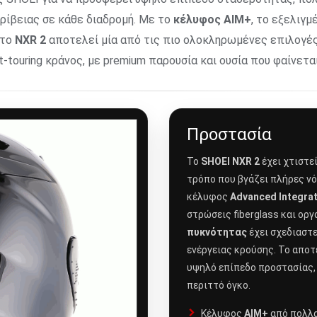
κρίβειας σε κάθε διαδρομή. Με το
κέλυφος AIM+
, το εξελιγμ
 το
NXR 2
αποτελεί μία από τις πιο ολοκληρωμένες επιλογές
-touring κράνος, με premium παρουσία και ουσία που φαίνετα
Προστασία
Το
SHOEI NXR 2
έχει χτιστε
τρόπο που βγάζει πλήρες νό
κέλυφος
Advanced Integrat
στρώσεις fiberglass και οργ
πυκνότητας
έχει σχεδιαστ
ενέργειας κρούσης. Το αποτ
υψηλό επίπεδο προστασίας,
περιττό όγκο.
Κέλυφος
AIM+
από πολλα