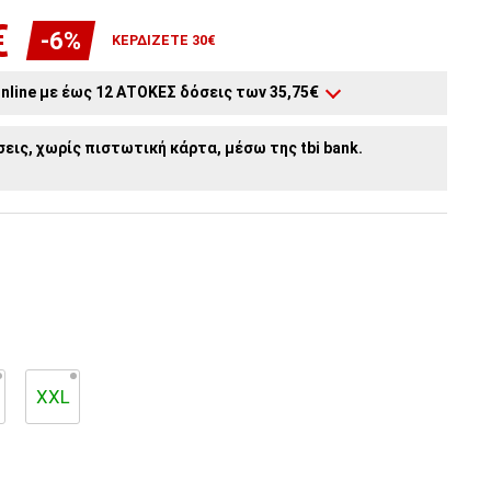
€
-6%
ΚΕΡΔΊΖΕΤΕ 30€
nline με έως 12 ΑΤΟΚΕΣ δόσεις των 35,75€
6
άτοκες δόσεις:
71,50€
/ μήνα
εις, χωρίς πιστωτική κάρτα, μέσω της tbi bank.
5
άτοκες δόσεις:
85,80€
/ μήνα
4
άτοκες δόσεις:
107,25€
/ μήνα
3
άτοκες δόσεις:
143,00€
/ μήνα
2
άτοκες δόσεις:
214,50€
/ μήνα
XXL