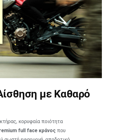
Αίσθηση με Καθαρό
ακτήρας, κορυφαία ποιότητα
remium full face κράνος
που
λύ σωστή εφαρμογή, αποδοτικό