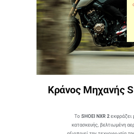
Κράνος Μηχανής S
Το
SHOEI NXR 2
εκφράζει μ
κατασκευής, βελτιωμένη αερ
αξιοποιεί την τεχνογνωσία τ