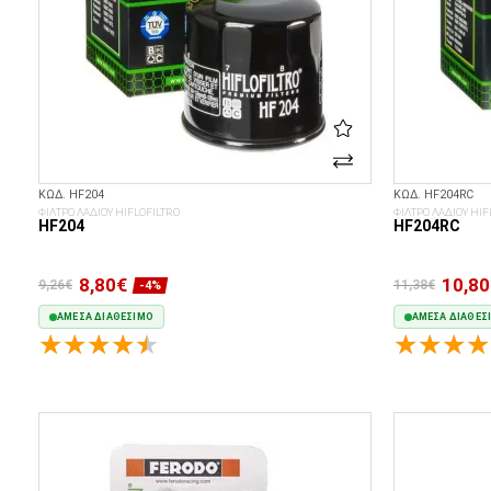
ΚΩΔ. HF204
ΚΩΔ. HF204RC
ΦΙΛΤΡΟ ΛΑΔΙΟΥ HIFLOFILTRO
ΦΙΛΤΡΟ ΛΑΔΙΟΥ HIF
HF204
HF204RC
8,80€
10,80
9,26€
11,38€
-4%
ΆΜΕΣΑ ΔΙΑΘΈΣΙΜΟ
ΆΜΕΣΑ ΔΙΑΘΈΣ
ΣΤΟ ΚΑΛΆΘΙ