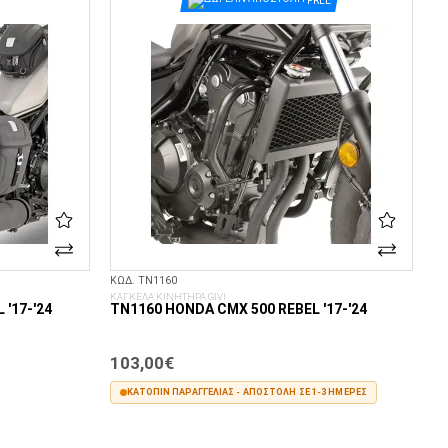
FREE
ΚΩΔ. ΤΝ1160
ΚΑΓΚΕΛΑ ΚΙΝΗΤΗΡΑ GIVI
'17-'24
TN1160 HONDA CMX 500 REBEL '17-'24
103,00€
ΚΑΤΌΠΙΝ ΠΑΡΑΓΓΕΛΊΑΣ - ΑΠΟΣΤΟΛΉ ΣΕ 1-3 ΗΜΈΡΕΣ