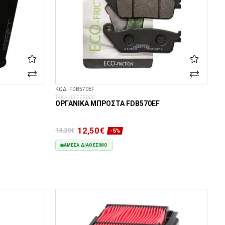
ΚΩΔ. FDB570EF
ΤΑΚΑΚΙΑ FERODO
ΟΡΓΑΝΙΚΆ ΜΠΡΟΣΤΆ FDB570EF
12,50€
13,20€
-5%
ΆΜΕΣΑ ΔΙΑΘΈΣΙΜΟ
ΣΤΟ ΚΑΛΆΘΙ