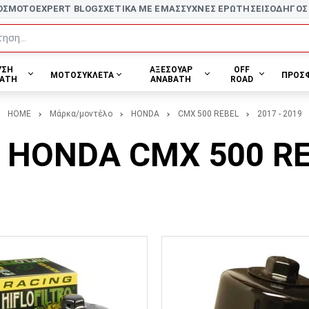
ΟΣ
MOTOEXPERT BLOG
ΣΧΕΤΙΚΑ ΜΕ ΕΜΑΣ
ΣΥΧΝΕΣ ΕΡΩΤΗΣΕΙΣ
ΟΔΗΓΟΣ
ηση...
ΥΣΗ
ΑΞΕΣΟΥΑΡ
OFF
ΜΟΤΟΣΥΚΛΕΤΑ
ΠΡΟΣ
ΑΤΗ
ΑΝΑΒΑΤΗ
ROAD
HOME
Μάρκα/μοντέλο
HONDA
CMX 500 REBEL
2017 - 2019
α HONDA CMX 500 REB