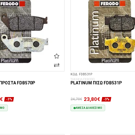
ΚΩΔ. FDB531P
ΤΑΚΑΚΙΑ FERODO
ΠΡΟΣΤΆ FDB570P
PLATINUM ΠΊΣΩ FDB531P
€
23,80€
24,70€
-3%
-3%
ΙΜΟ
ΆΜΕΣΑ ΔΙΑΘΈΣΙΜΟ
ΣΤΟ ΚΑΛΆΘΙ
ΣΤΟ ΚΑΛΆΘΙ