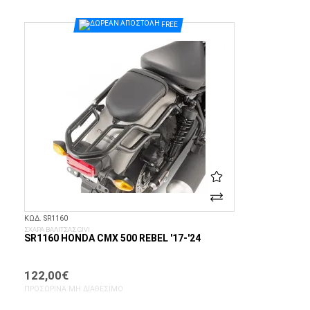
ΣΤΟ ΚΑΛΆΘΙ
FREE
ΚΩΔ. SR1160
ΣΧΑΡΑ ΒΑΛΙΤΣΑΣ GIVI
SR1160 HONDA CMX 500 REBEL '17-'24
122,00€
ΠΡΟΣΩΡΙΝΆ ΜΗ ΔΙΑΘΈΣΙΜΟ