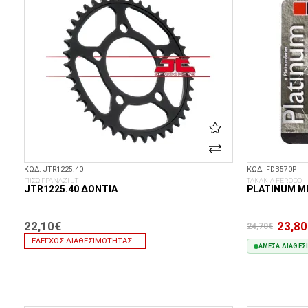
ΚΩΔ. JTR1225.40
ΚΩΔ. FDB570P
ΠΙΣΩ ΓΡΑΝΑΖΙ JT
ΤΑΚΑΚΙΑ FERODO
JTR1225.40 ΔΌΝΤΙΑ
PLATINUM Μ
22,10€
23,80
24,70€
ΈΛΕΓΧΟΣ ΔΙΑΘΕΣΙΜΌΤΗΤΑΣ...
ΆΜΕΣΑ ΔΙΑΘΈΣ