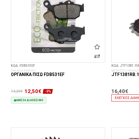
ΚΩΔ. FDB531EF
ΚΩΔ. JTF1381.15
ΤΑΚΑΚΙΑ FERODO
ΜΠΡΟΣΤΑ ΓΡΑΝΑΖΙ
ΟΡΓΑΝΙΚΆ ΠΊΣΩ FDB531EF
JTF1381RB.1
12,50€
16,40€
13,20€
-5%
ΈΛΕΓΧΟΣ ΔΙΑΘ
ΆΜΕΣΑ ΔΙΑΘΈΣΙΜΟ
ΣΤΟ ΚΑΛΆΘΙ