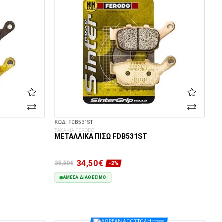
ΚΩΔ. FDB531ST
ΤΑΚΑΚΙΑ FERODO
ΜΕΤΑΛΛΙΚΆ ΠΊΣΩ FDB531ST
34,50€
35,50€
-2%
ΆΜΕΣΑ ΔΙΑΘΈΣΙΜΟ
ΣΤΟ ΚΑΛΆΘΙ