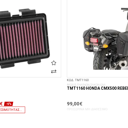
ΚΩΔ. TMT1160
ΒΑΣΕΙΣ ΠΛΑΪΝΩΝ ΣΑΚΩΝ GIVI
TMT1160 HONDA CMX500 REBEL 
€
99,00€
-6%
ΠΡΟΣΩΡΙΝΆ ΜΗ ΔΙΑΘΈΣΙΜΟ
ΕΣΙΜΌΤΗΤΑΣ...