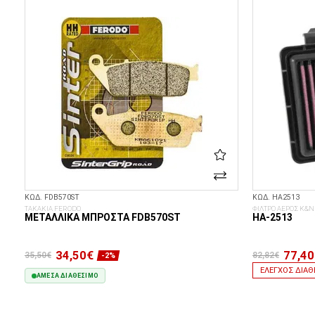
ΚΩΔ. FDB570ST
ΚΩΔ. HA2513
ΤΑΚΑΚΙΑ FERODO
ΦΙΛΤΡΟ ΑΕΡΟΣ K&N
ΜΕΤΑΛΛΙΚΆ ΜΠΡΟΣΤΆ FDB570ST
HA-2513
34,50€
77,40
35,50€
82,82€
-2%
ΈΛΕΓΧΟΣ ΔΙΑΘ
ΆΜΕΣΑ ΔΙΑΘΈΣΙΜΟ