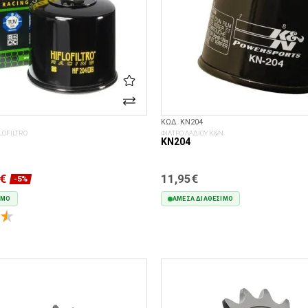
ΚΩΔ. KN204
LOFILTRO
ΦΙΛΤΡΟ ΛΑΔΙΟΥ K&N
KN204
€
11,95€
-5%
ΙΜΟ
ΆΜΕΣΑ ΔΙΑΘΈΣΙΜΟ
ΣΤΟ ΚΑΛΆΘΙ
ΣΤΟ ΚΑΛΆΘΙ