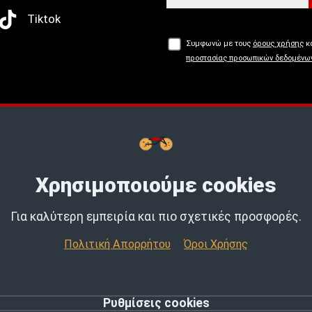
Tiktok
Συμφωνώ με τους
όρους χρήσης
κα
προστασίας προσωπικών δεδομένω
Buy now, Pay later με
tbi
bank.
Μάθε
Χρησιμοποιούμε cookies
Για καλύτερη εμπειρία και πιο σχετικές προσφορές.
Πολιτική Απορρήτου
Όροι Χρήσης
Ρυθμίσεις cookies