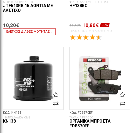
ΜΠΡΟΣΤΑ ΓΡΑΝΑΖΙ JT
ΦΙΛΤΡΟ ΛΑΔΙΟΥ HIFLOFILTRO
JTF513RB.15 ΔΌΝΤΙΑ ΜΕ
HF138RC
ΛΆΣΤΙΧΟ
10,20€
10,80€
11,48€
-5%
ΠΡΟΣΩΡΙΝΆ ΜΗ ΔΙΑΘΈΣΙΜΟ
ΈΛΕΓΧΟΣ ΔΙΑΘΕΣΙΜΌΤΗΤΑΣ...
ΚΩΔ. KN138
ΚΩΔ. FDB570EF
ΦΙΛΤΡΟ ΛΑΔΙΟΥ K&N
ΤΑΚΑΚΙΑ FERODO
KN138
ΟΡΓΑΝΙΚΆ ΜΠΡΟΣΤΆ
FDB570EF