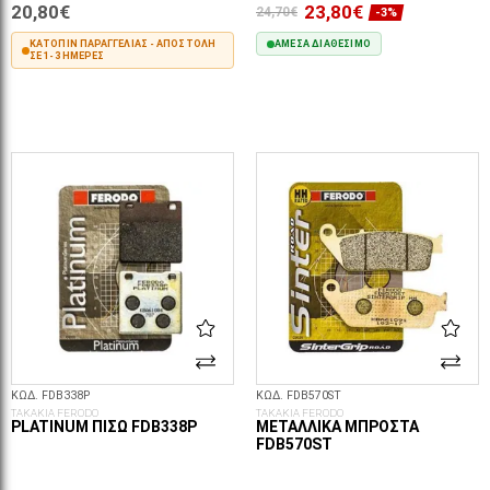
20,80€
23,80€
24,70€
-3%
ΚΑΤΌΠΙΝ ΠΑΡΑΓΓΕΛΊΑΣ - ΑΠΟΣΤΟΛΉ
ΆΜΕΣΑ ΔΙΑΘΈΣΙΜΟ
ΣΕ 1-3 ΗΜΈΡΕΣ
ΣΤΟ ΚΑΛΆΘΙ
ΣΤΟ ΚΑΛΆΘΙ
ΚΩΔ. FDB338P
ΚΩΔ. FDB570ST
ΤΑΚΑΚΙΑ FERODO
ΤΑΚΑΚΙΑ FERODO
PLATINUM ΠΊΣΩ FDB338P
ΜΕΤΑΛΛΙΚΆ ΜΠΡΟΣΤΆ
FDB570ST