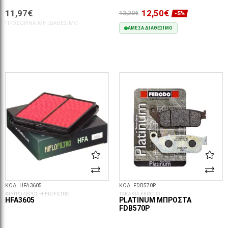
11,97€
12,50€
13,20€
-5%
ΠΡΟΣΩΡΙΝΆ ΜΗ ΔΙΑΘΈΣΙΜΟ
ΆΜΕΣΑ ΔΙΑΘΈΣΙΜΟ
ΣΤΟ ΚΑΛΆΘΙ
ΚΩΔ. HFA3605
ΚΩΔ. FDB570P
ΦΙΛΤΡΟ ΑΕΡΟΣ HIFLOFILTRO
ΤΑΚΑΚΙΑ FERODO
HFA3605
PLATINUM ΜΠΡΟΣΤΆ
FDB570P