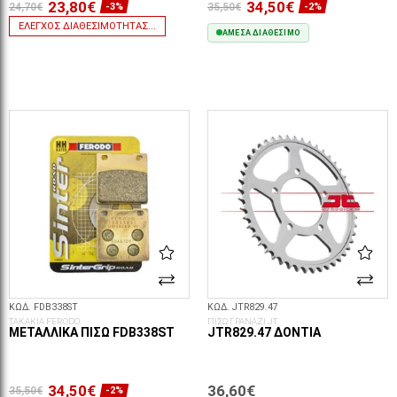
23,80€
34,50€
24,70€
35,50€
-3%
-2%
ΈΛΕΓΧΟΣ ΔΙΑΘΕΣΙΜΌΤΗΤΑΣ...
ΆΜΕΣΑ ΔΙΑΘΈΣΙΜΟ
ΣΤΟ ΚΑΛΆΘΙ
ΚΩΔ. FDB338ST
ΚΩΔ. JTR829.47
ΤΑΚΑΚΙΑ FERODO
ΠΙΣΩ ΓΡΑΝΑΖΙ JT
ΜΕΤΑΛΛΙΚΆ ΠΊΣΩ FDB338ST
JTR829.47 ΔΌΝΤΙΑ
34,50€
36,60€
35,50€
-2%