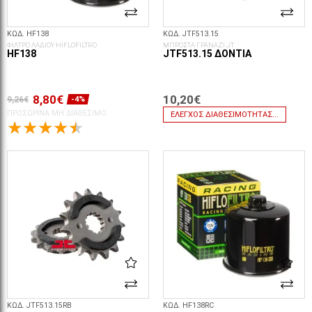
ΚΩΔ. HF138
ΚΩΔ. JTF513.15
ΦΙΛΤΡΟ ΛΑΔΙΟΥ HIFLOFILTRO
ΜΠΡΟΣΤΑ ΓΡΑΝΑΖΙ JT
HF138
JTF513.15 ΔΌΝΤΙΑ
8,80€
10,20€
9,26€
-4%
ΠΡΟΣΩΡΙΝΆ ΜΗ ΔΙΑΘΈΣΙΜΟ
ΈΛΕΓΧΟΣ ΔΙΑΘΕΣΙΜΌΤΗΤΑΣ...
ΚΩΔ. JTF513.15RB
ΚΩΔ. HF138RC