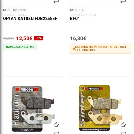
ΚΩΔ. FDB2258EF
ΚΩΔ. BF01
ΤΑΚΑΚΙΑ FERODO
TANKLOCK KIT GIVI
ΟΡΓΑΝΙΚΆ ΠΊΣΩ FDB2258EF
BF01
12,50€
16,30€
13,20€
-5%
ΆΜΕΣΑ ΔΙΑΘΈΣΙΜΟ
ΚΑΤΌΠΙΝ ΠΑΡΑΓΓΕΛΊΑΣ - ΑΠΟΣΤΟΛΉ
ΣΕ 1-3 ΗΜΈΡΕΣ
ΣΤΟ ΚΑΛΆΘΙ
ΣΤΟ ΚΑΛΆΘΙ