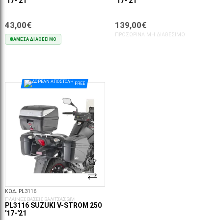
'17-'21
'17-'21
43,00€
139,00€
ΠΡΟΣΩΡΙΝΆ ΜΗ ΔΙΑΘΈΣΙΜΟ
ΆΜΕΣΑ ΔΙΑΘΈΣΙΜΟ
ΣΤΟ ΚΑΛΆΘΙ
FREE
ΚΩΔ. PL3116
ΠΛΑΪΝΕΣ ΒΑΣΕΙΣ ΒΑΛΙΤΣΑΣ GIVI
PL3116 SUZUKI V-STROM 250
'17-'21