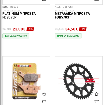
ΚΩΔ. FDB570P
ΚΩΔ. FDB570ST
ΤΑΚΑΚΙΑ FERODO
ΤΑΚΑΚΙΑ FERODO
PLATINUM ΜΠΡΟΣΤΆ
ΜΕΤΑΛΛΙΚΆ ΜΠΡΟΣΤΆ
FDB570P
FDB570ST
23,80€
34,50€
24,70€
35,50€
-3%
-2%
ΆΜΕΣΑ ΔΙΑΘΈΣΙΜΟ
ΆΜΕΣΑ ΔΙΑΘΈΣΙΜΟ
ΣΤΟ ΚΑΛΆΘΙ
ΣΤΟ ΚΑΛΆΘΙ