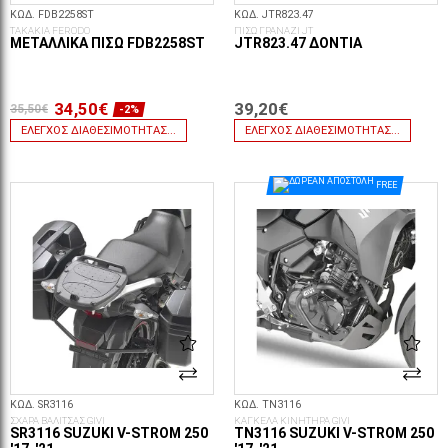
ΚΩΔ. FDB2258ST
ΚΩΔ. JTR823.47
ΤΑΚΑΚΙΑ FERODO
ΠΙΣΩ ΓΡΑΝΑΖΙ JT
ΜΕΤΑΛΛΙΚΆ ΠΊΣΩ FDB2258ST
JTR823.47 ΔΌΝΤΙΑ
34,50€
39,20€
35,50€
-2%
ΈΛΕΓΧΟΣ ΔΙΑΘΕΣΙΜΌΤΗΤΑΣ...
ΈΛΕΓΧΟΣ ΔΙΑΘΕΣΙΜΌΤΗΤΑΣ...
FREE
ΚΩΔ. SR3116
ΚΩΔ. TN3116
ΣΧΑΡΑ ΒΑΛΙΤΣΑΣ GIVI
ΚΑΓΚΕΛΑ ΚΙΝΗΤΗΡΑ GIVI
SR3116 SUZUKI V-STROM 250
TN3116 SUZUKI V-STROM 250