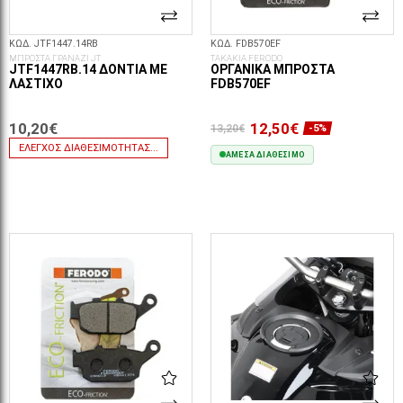
ΚΩΔ. JTF1447.14RB
ΚΩΔ. FDB570EF
ΜΠΡΟΣΤΑ ΓΡΑΝΑΖΙ JT
ΤΑΚΑΚΙΑ FERODO
JTF1447RB.14 ΔΌΝΤΙΑ ΜΕ
ΟΡΓΑΝΙΚΆ ΜΠΡΟΣΤΆ
ΛΆΣΤΙΧΟ
FDB570EF
10,20€
12,50€
13,20€
-5%
ΈΛΕΓΧΟΣ ΔΙΑΘΕΣΙΜΌΤΗΤΑΣ...
ΆΜΕΣΑ ΔΙΑΘΈΣΙΜΟ
ΣΤΟ ΚΑΛΆΘΙ