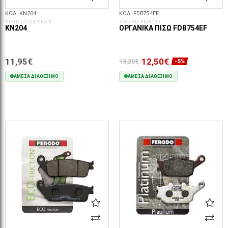
ΚΩΔ. KN204
ΚΩΔ. FDB754EF
ΦΙΛΤΡΟ ΛΑΔΙΟΥ K&N
ΤΑΚΑΚΙΑ FERODO
KN204
ΟΡΓΑΝΙΚΆ ΠΊΣΩ FDB754EF
11,95€
12,50€
13,20€
-5%
ΆΜΕΣΑ ΔΙΑΘΈΣΙΜΟ
ΆΜΕΣΑ ΔΙΑΘΈΣΙΜΟ
ΣΤΟ ΚΑΛΆΘΙ
ΣΤΟ ΚΑΛΆΘΙ