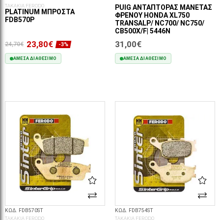
ΤΑΚΑΚΙΑ FERODO
PUIG ΑΝΤΆΠΤΟΡΑΣ ΜΑΝΈΤΑΣ
PLATINUM ΜΠΡΟΣΤΆ
ΦΡΈΝΟΥ HONDA XL750
FDB570P
TRANSALP/ NC700/ NC750/
CB500X/F| 5446N
23,80€
31,00€
24,70€
-3%
ΆΜΕΣΑ ΔΙΑΘΈΣΙΜΟ
ΆΜΕΣΑ ΔΙΑΘΈΣΙΜΟ
ΣΤΟ ΚΑΛΆΘΙ
ΣΤΟ ΚΑΛΆΘΙ
ΚΩΔ. FDB570ST
ΚΩΔ. FDB754ST
ΤΑΚΑΚΙΑ FERODO
ΤΑΚΑΚΙΑ FERODO