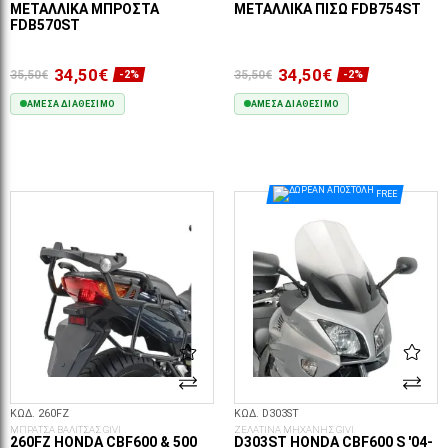
ΜΕΤΑΛΛΙΚΆ ΜΠΡΟΣΤΆ
ΜΕΤΑΛΛΙΚΆ ΠΊΣΩ FDB754ST
FDB570ST
34,50€
34,50€
35,50€
35,50€
-2%
-2%
ΆΜΕΣΑ ΔΙΑΘΈΣΙΜΟ
ΆΜΕΣΑ ΔΙΑΘΈΣΙΜΟ
ΣΤΟ ΚΑΛΆΘΙ
ΣΤΟ ΚΑΛΆΘΙ
FREE
ΚΩΔ. 260FZ
ΚΩΔ. D303ST
ΜΠΡΑΤΣΑ ΒΑΛΙΤΣΑΣ GIVI
ΖΕΛΑΤΙΝΑ ΜΗΧΑΝΗΣ GIVI
260FZ HONDA CBF600 & 500
D303ST HONDA CBF600 S '04-