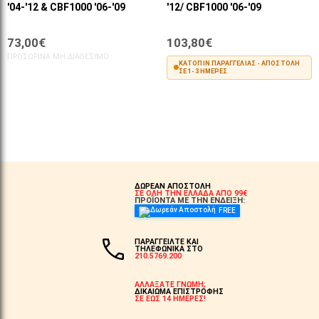
'04-'12 & CBF1000 '06-'09
'12/ CBF1000 '06-'09
73,00€
103,80€
ΠΡΟΣΩΡΙΝΆ ΜΗ ΔΙΑΘΈΣΙΜΟ
ΚΑΤΌΠΙΝ ΠΑΡΑΓΓΕΛΊΑΣ - ΑΠΟΣΤΟΛΉ
ΣΕ 1-3 ΗΜΈΡΕΣ
ΣΤΟ ΚΑΛΆΘΙ
ΔΩΡΕΑΝ ΑΠΟΣΤΟΛΗ
ΣΕ ΟΛΗ ΤΗΝ ΕΛΛΑΔΑ ΑΠΟ 99€
ΠΡΟΪΟΝΤΑ ΜΕ ΤΗΝ ΕΝΔΕΙΞΗ:
FREE
ΠΑΡΑΓΓΕΙΛΤΕ ΚΑΙ
ΤΗΛΕΦΩΝΙΚΑ ΣΤΟ
210.5769.200
ΑΛΛΑΞΑΤΕ ΓΝΩΜΗ;
ΔΙΚΑΙΩΜΑ ΕΠΙΣΤΡΟΦΗΣ
ΣΕ ΕΩΣ 14 ΗΜΕΡΕΣ!