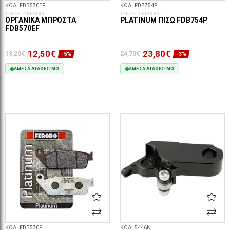
ΚΩΔ. FDB570EF
ΚΩΔ. FDB754P
ΤΑΚΑΚΙΑ FERODO
ΤΑΚΑΚΙΑ FERODO
ΟΡΓΑΝΙΚΆ ΜΠΡΟΣΤΆ
PLATINUM ΠΊΣΩ FDB754P
FDB570EF
12,50€
23,80€
13,20€
24,70€
-5%
-3%
ΆΜΕΣΑ ΔΙΑΘΈΣΙΜΟ
ΆΜΕΣΑ ΔΙΑΘΈΣΙΜΟ
ΣΤΟ ΚΑΛΆΘΙ
ΣΤΟ ΚΑΛΆΘΙ
ΚΩΔ. FDB570P
ΚΩΔ. 5446N