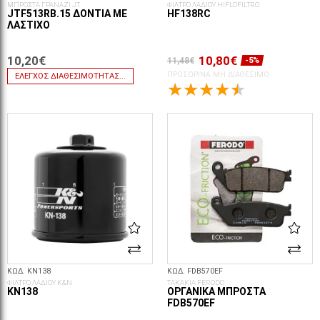
ΜΠΡΟΣΤΑ ΓΡΑΝΑΖΙ JT
ΦΙΛΤΡΟ ΛΑΔΙΟΥ HIFLOFILTRO
JTF513RB.15 ΔΌΝΤΙΑ ΜΕ
HF138RC
ΛΆΣΤΙΧΟ
10,20€
10,80€
11,48€
-5%
ΠΡΟΣΩΡΙΝΆ ΜΗ ΔΙΑΘΈΣΙΜΟ
ΈΛΕΓΧΟΣ ΔΙΑΘΕΣΙΜΌΤΗΤΑΣ...
ΚΩΔ. KN138
ΚΩΔ. FDB570EF
ΦΙΛΤΡΟ ΛΑΔΙΟΥ K&N
ΤΑΚΑΚΙΑ FERODO
KN138
ΟΡΓΑΝΙΚΆ ΜΠΡΟΣΤΆ
FDB570EF