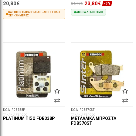
20,80€
23,80€
24,70€
-3%
ΚΑΤΌΠΙΝ ΠΑΡΑΓΓΕΛΊΑΣ - ΑΠΟΣΤΟΛΉ
ΆΜΕΣΑ ΔΙΑΘΈΣΙΜΟ
ΣΕ 1-3 ΗΜΈΡΕΣ
ΣΤΟ ΚΑΛΆΘΙ
ΣΤΟ ΚΑΛΆΘΙ
ΚΩΔ. FDB338P
ΚΩΔ. FDB570ST
ΤΑΚΑΚΙΑ FERODO
ΤΑΚΑΚΙΑ FERODO
PLATINUM ΠΊΣΩ FDB338P
ΜΕΤΑΛΛΙΚΆ ΜΠΡΟΣΤΆ
FDB570ST