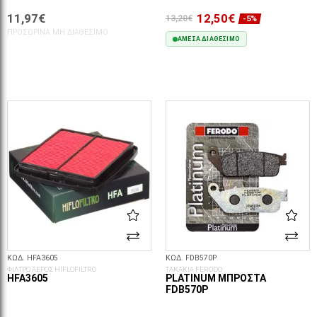
11,97€
12,50€
13,20€
-5%
ΠΡΟΣΩΡΙΝΆ ΜΗ ΔΙΑΘΈΣΙΜΟ
ΆΜΕΣΑ ΔΙΑΘΈΣΙΜΟ
ΣΤΟ ΚΑΛΆΘΙ
ΚΩΔ. HFA3605
ΚΩΔ. FDB570P
ΦΙΛΤΡΟ ΑΕΡΟΣ HIFLOFILTRO
ΤΑΚΑΚΙΑ FERODO
HFA3605
PLATINUM ΜΠΡΟΣΤΆ
FDB570P