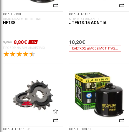
ΚΩΔ. HF138
ΚΩΔ. JTF513.15
ΦΙΛΤΡΟ ΛΑΔΙΟΥ HIFLOFILTRO
ΜΠΡΟΣΤΑ ΓΡΑΝΑΖΙ JT
HF138
JTF513.15 ΔΌΝΤΙΑ
8,80€
10,20€
9,26€
-4%
ΠΡΟΣΩΡΙΝΆ ΜΗ ΔΙΑΘΈΣΙΜΟ
ΈΛΕΓΧΟΣ ΔΙΑΘΕΣΙΜΌΤΗΤΑΣ...
ΚΩΔ. JTF513.15RB
ΚΩΔ. HF138RC