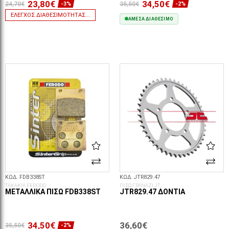
23,80€
34,50€
24,70€
35,50€
-3%
-2%
ΈΛΕΓΧΟΣ ΔΙΑΘΕΣΙΜΌΤΗΤΑΣ...
ΆΜΕΣΑ ΔΙΑΘΈΣΙΜΟ
ΣΤΟ ΚΑΛΆΘΙ
ΚΩΔ. FDB338ST
ΚΩΔ. JTR829.47
ΤΑΚΑΚΙΑ FERODO
ΠΙΣΩ ΓΡΑΝΑΖΙ JT
ΜΕΤΑΛΛΙΚΆ ΠΊΣΩ FDB338ST
JTR829.47 ΔΌΝΤΙΑ
34,50€
36,60€
35,50€
-2%