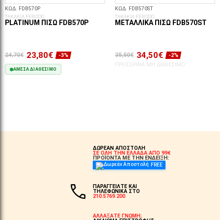
ΚΩΔ. FDB570P
ΚΩΔ. FDB570ST
ΤΑΚΑΚΙΑ FERODO
ΤΑΚΑΚΙΑ FERODO
PLATINUM ΠΊΣΩ FDB570P
ΜΕΤΑΛΛΙΚΆ ΠΊΣΩ FDB570ST
23,80€
34,50€
24,70€
35,50€
-3%
-2%
ΠΡΟΣΩΡΙΝΆ ΜΗ ΔΙΑΘΈΣΙΜΟ
ΆΜΕΣΑ ΔΙΑΘΈΣΙΜΟ
ΣΤΟ ΚΑΛΆΘΙ
ΔΩΡΕΑΝ ΑΠΟΣΤΟΛΗ
ΣΕ ΟΛΗ ΤΗΝ ΕΛΛΑΔΑ ΑΠΟ 99€
ΠΡΟΪΟΝΤΑ ΜΕ ΤΗΝ ΕΝΔΕΙΞΗ:
FREE
ΠΑΡΑΓΓΕΙΛΤΕ ΚΑΙ
ΤΗΛΕΦΩΝΙΚΑ ΣΤΟ
210.5769.200
ΑΛΛΑΞΑΤΕ ΓΝΩΜΗ;