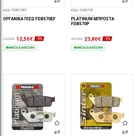
ΚΩΔ. FDB570EF
ΚΩΔ. FDB570P
ΤΑΚΑΚΙΑ FERODO
ΤΑΚΑΚΙΑ FERODO
ΟΡΓΑΝΙΚΆ ΠΊΣΩ FDB570EF
PLATINUM ΜΠΡΟΣΤΆ
FDB570P
12,50€
23,80€
13,20€
24,70€
-5%
-3%
ΆΜΕΣΑ ΔΙΑΘΈΣΙΜΟ
ΆΜΕΣΑ ΔΙΑΘΈΣΙΜΟ
ΣΤΟ ΚΑΛΆΘΙ
ΣΤΟ ΚΑΛΆΘΙ