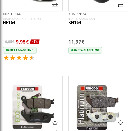
ΚΩΔ. HF164
ΚΩΔ. KN164
ΦΙΛΤΡΟ ΛΑΔΙΟΥ HIFLOFILTRO
ΦΙΛΤΡΟ ΛΑΔΙΟΥ K&N
HF164
KN164
9,95€
11,97€
10,85€
-8%
ΆΜΕΣΑ ΔΙΑΘΈΣΙΜΟ
ΆΜΕΣΑ ΔΙΑΘΈΣΙΜΟ
ΣΤΟ ΚΑΛΆΘΙ
ΣΤΟ ΚΑΛΆΘΙ