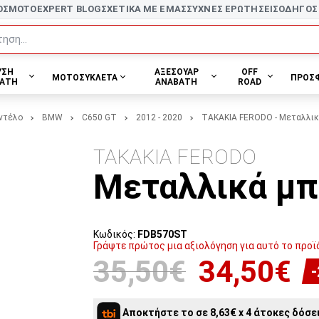
ΟΣ
MOTOEXPERT BLOG
ΣΧΕΤΙΚΑ ΜΕ ΕΜΑΣ
ΣΥΧΝΕΣ ΕΡΩΤΗΣΕΙΣ
ΟΔΗΓΟΣ
ηση...
ΥΣΗ
ΑΞΕΣΟΥΑΡ
OFF
ΜΟΤΟΣΥΚΛΕΤΑ
ΠΡΟΣ
ΑΤΗ
ΑΝΑΒΑΤΗ
ROAD
ντέλο
BMW
C650 GT
2012 - 2020
ΤΑΚΑΚΙΑ FERODO - Μεταλλι
ΤΑΚΑΚΙΑ FERODO
Μεταλλικά μ
Κωδικός:
FDB570ST
Γράψτε πρώτος μια αξιολόγηση για αυτό το προϊ
35,50€
34,50€
Αποκτήστε το σε 8,63€ x 4 άτοκες δόσει