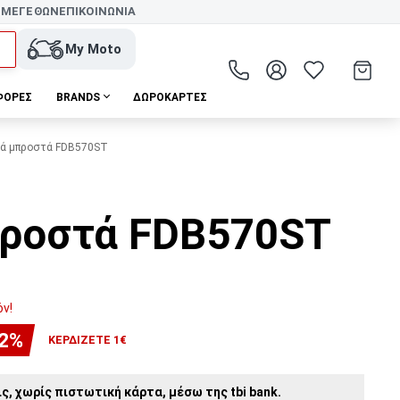
 ΜΕΓΕΘΩΝ
ΕΠΙΚΟΙΝΩΝΙΑ
My Moto
ΦΟΡΕΣ
BRANDS
ΔΩΡΟΚΆΡΤΕΣ
κά μπροστά FDB570ST
προστά FDB570ST
όν!
-2%
ΚΕΡΔΊΖΕΤΕ 1€
ς, χωρίς πιστωτική κάρτα, μέσω της tbi bank.