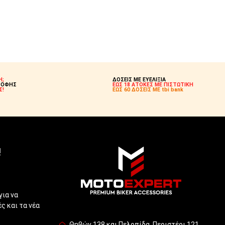
Η;
ΔΟΣΕΙΣ ΜΕ ΕΥΕΛΙΞΙΑ
ΡΟΦΗΣ
ΕΩΣ 18 ΑΤΟΚΕΣ ΜΕ ΠΙΣΤΩΤΙΚΗ
Σ!
ΕΩΣ 60 ΔΟΣΕΙΣ ΜΕ tbi bank
!
για να
ς και τα νέα
Θηβών 138 και Πελοπίδα, Περιστέρι 121