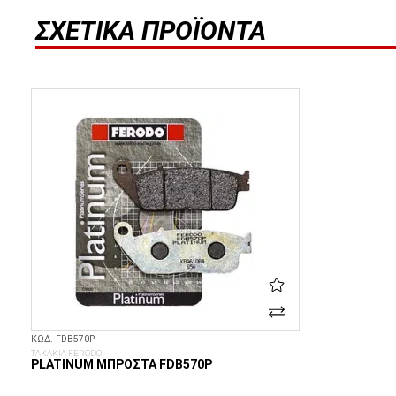
ΣΧΕΤΙΚΆ ΠΡΟΪΌΝΤΑ
ΚΩΔ. FDB570P
ΤΑΚΑΚΙΑ FERODO
PLATINUM ΜΠΡΟΣΤΆ FDB570P