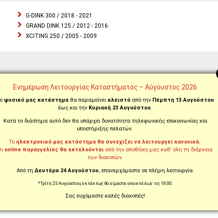
G-DINK 300 / 2018 - 2021
GRAND DINK 125 / 2012 - 2016
XCITING 250 / 2005 - 2009
BURGMAN / EXECUTIVE 650 / 2019 - 2020
Ενημέρωση Λειτουργίας Καταστήματος – Αύγουστος 2026
INAZUMA 250 / 2012 - 2016
ο
φυσικό μας κατάστημα
θα παραμείνει
κλειστό
από την
Πέμπτη 13 Αυγούστου
INAZUMA 250 / 2017 - 2018
έως και την
Κυριακή 23 Αυγούστου
.
V-STROM 250 / 2017
Κατά το διάστημα αυτό δεν θα υπάρχει δυνατότητα τηλεφωνικής επικοινωνίας και
υποστήριξης πελατών.
Το
ηλεκτρονικό μας κατάστημα θα συνεχίζει να λειτουργεί κανονικά.
Οι
online παραγγελίες θα εκτελούνται
από την αποθήκη μας καθ’ όλη τη διάρκεια
των διακοπών.
TIGER 800 / 2015 - 2017
Από τη
Δευτέρα 24 Αυγούστου
, επανερχόμαστε σε πλήρη λειτουργία.
TIGER 800 XC / 2011 - 2017
*Τρίτη 25 Αυγούστου, εκτάκτως θα είμαστε ανοικτά έως τις 18:00.
TIGER 800 XR / 2011 - 2017
TIGER 955 / 2001 - 2004
Σας ευχόμαστε καλές διακοπές!