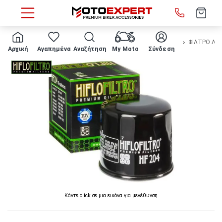
HOME
Μάρκα/μοντέλο
HONDA
CB 500 F
2016 - 2018
ΦΙΛΤΡΟ ΛΑΔ
Αρχική
Αγαπημένα
Αναζήτηση
My Moto
Σύνδεση
Κάντε click σε μια εικόνα για μεγέθυνση