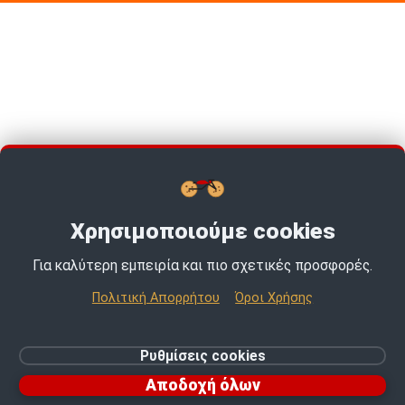
Χρησιμοποιούμε cookies
Για καλύτερη εμπειρία και πιο σχετικές προσφορές.
TOP PICKS · TOP PICKS · TOP PICKS ·
Πολιτική Απορρήτου
Όροι Χρήσης
© 2026 MotoExpert | All rights reserved.
Ρυθμίσεις cookies
Ρυθμίσεις cookies
Αποδοχή όλων