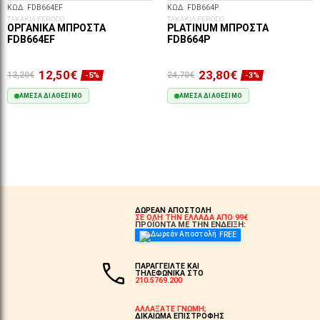
ΚΩΔ. FDB664EF
ΚΩΔ. FDB664P
ΤΑΚΑΚΙΑ FERODO
ΤΑΚΑΚΙΑ FERODO
ΟΡΓΑΝΙΚΆ ΜΠΡΟΣΤΆ
PLATINUM ΜΠΡΟΣΤΆ
FDB664EF
FDB664P
12,50€
23,80€
13,20€
24,70€
-5%
-3%
ΆΜΕΣΑ ΔΙΑΘΈΣΙΜΟ
ΆΜΕΣΑ ΔΙΑΘΈΣΙΜΟ
ΣΤΟ ΚΑΛΆΘΙ
ΣΤΟ ΚΑΛΆΘΙ
ΔΩΡΕΑΝ ΑΠΟΣΤΟΛΗ
ΣΕ ΟΛΗ ΤΗΝ ΕΛΛΑΔΑ ΑΠΟ 99€
ΠΡΟΪΟΝΤΑ ΜΕ ΤΗΝ ΕΝΔΕΙΞΗ:
FREE
ΠΑΡΑΓΓΕΙΛΤΕ ΚΑΙ
ΤΗΛΕΦΩΝΙΚΑ ΣΤΟ
210.5769.200
ΑΛΛΑΞΑΤΕ ΓΝΩΜΗ;
ΔΙΚΑΙΩΜΑ ΕΠΙΣΤΡΟΦΗΣ