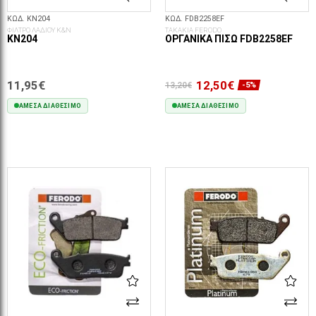
ΚΩΔ. KN204
ΚΩΔ. FDB2258EF
ΦΙΛΤΡΟ ΛΑΔΙΟΥ K&N
ΤΑΚΑΚΙΑ FERODO
KN204
ΟΡΓΑΝΙΚΆ ΠΊΣΩ FDB2258EF
11,95€
12,50€
13,20€
-5%
ΆΜΕΣΑ ΔΙΑΘΈΣΙΜΟ
ΆΜΕΣΑ ΔΙΑΘΈΣΙΜΟ
ΣΤΟ ΚΑΛΆΘΙ
ΣΤΟ ΚΑΛΆΘΙ