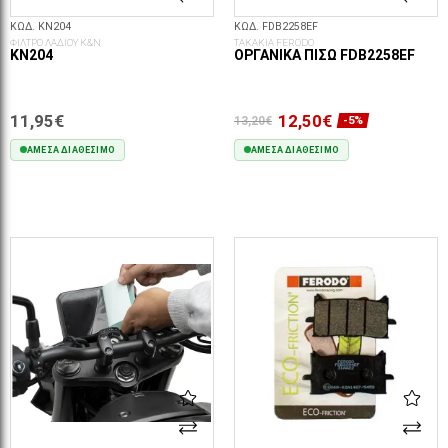
ΚΩΔ. KN204
ΚΩΔ. FDB2258EF
ΦΙΛΤΡΟ ΛΑΔΙΟΥ K&N
ΤΑΚΑΚΙΑ FERODO
KN204
ΟΡΓΑΝΙΚΆ ΠΊΣΩ FDB2258EF
11,95€
12,50€
13,20€
-5%
ΆΜΕΣΑ ΔΙΑΘΈΣΙΜΟ
ΆΜΕΣΑ ΔΙΑΘΈΣΙΜΟ
ΣΤΟ ΚΑΛΆΘΙ
ΣΤΟ ΚΑΛΆΘΙ