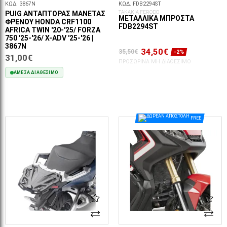
ΚΩΔ. 3867N
ΚΩΔ. FDB2294ST
ΤΑΚΑΚΙΑ FERODO
PUIG ΑΝΤΆΠΤΟΡΑΣ ΜΑΝΈΤΑΣ
ΜΕΤΑΛΛΙΚΆ ΜΠΡΟΣΤΆ
ΦΡΈΝΟΥ HONDA CRF1100
FDB2294ST
AFRICA TWIN '20-'25/ FORZA
750 '25-'26/ X-ADV '25-'26 |
3867N
34,50€
35,50€
-2%
31,00€
ΠΡΟΣΩΡΙΝΆ ΜΗ ΔΙΑΘΈΣΙΜΟ
ΆΜΕΣΑ ΔΙΑΘΈΣΙΜΟ
ΣΤΟ ΚΑΛΆΘΙ
FREE