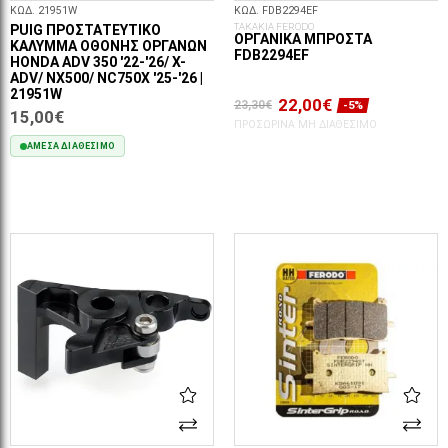
ΚΩΔ. 21951W
ΚΩΔ. FDB2294EF
ΤΑΚΑΚΙΑ FERODO
PUIG ΠΡΟΣΤΑΤΕΥΤΙΚΌ
ΟΡΓΑΝΙΚΆ ΜΠΡΟΣΤΆ
ΚΆΛΥΜΜΑ ΟΘΌΝΗΣ ΟΡΓΆΝΩΝ
FDB2294EF
HONDA ADV 350 '22-'26/ X-
ADV/ NX500/ NC750X '25-'26 |
21951W
22,00€
23,30€
-5%
15,00€
ΠΡΟΣΩΡΙΝΆ ΜΗ ΔΙΑΘΈΣΙΜΟ
ΆΜΕΣΑ ΔΙΑΘΈΣΙΜΟ
ΣΤΟ ΚΑΛΆΘΙ