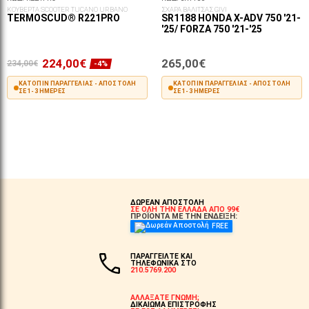
ΚΟΥΒΕΡΤΑ SCOOTER TUCANO URBANO
ΣΧΑΡΑ ΒΑΛΙΤΣΑΣ GIVI
TERMOSCUD® R221PRO
SR1188 HONDA X-ADV 750 '21-
'25/ FORZA 750 '21-'25
224,00€
265,00€
234,00€
-4%
ΚΑΤΌΠΙΝ ΠΑΡΑΓΓΕΛΊΑΣ - ΑΠΟΣΤΟΛΉ
ΚΑΤΌΠΙΝ ΠΑΡΑΓΓΕΛΊΑΣ - ΑΠΟΣΤΟΛΉ
ΣΕ 1-3 ΗΜΈΡΕΣ
ΣΕ 1-3 ΗΜΈΡΕΣ
ΣΤΟ ΚΑΛΆΘΙ
ΣΤΟ ΚΑΛΆΘΙ
ΔΩΡΕΑΝ ΑΠΟΣΤΟΛΗ
ΣΕ ΟΛΗ ΤΗΝ ΕΛΛΑΔΑ ΑΠΟ 99€
ΠΡΟΪΟΝΤΑ ΜΕ ΤΗΝ ΕΝΔΕΙΞΗ:
FREE
ΠΑΡΑΓΓΕΙΛΤΕ ΚΑΙ
ΤΗΛΕΦΩΝΙΚΑ ΣΤΟ
210.5769.200
ΑΛΛΑΞΑΤΕ ΓΝΩΜΗ;
ΔΙΚΑΙΩΜΑ ΕΠΙΣΤΡΟΦΗΣ