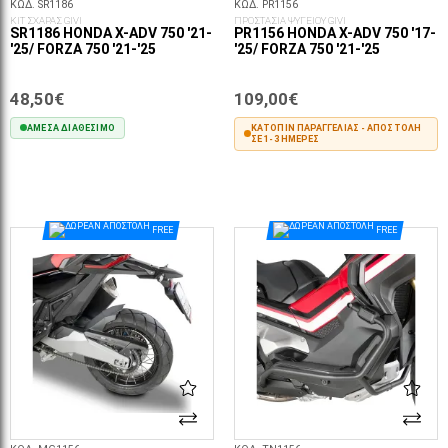
ΚΩΔ. SR1186
ΚΩΔ. PR1156
ΚΙΤ ΣΧΑΡΑΣ GIVI
ΠΡΟΣΤΑΣΙΑ ΨΥΓΕΙΟΥ GIVI
SR1186 HONDA X-ADV 750 '21-
PR1156 HONDA X-ADV 750 '17-
'25/ FORZA 750 '21-'25
'25/ FORZA 750 '21-'25
48,50€
109,00€
ΆΜΕΣΑ ΔΙΑΘΈΣΙΜΟ
ΚΑΤΌΠΙΝ ΠΑΡΑΓΓΕΛΊΑΣ - ΑΠΟΣΤΟΛΉ
ΣΕ 1-3 ΗΜΈΡΕΣ
ΣΤΟ ΚΑΛΆΘΙ
ΣΤΟ ΚΑΛΆΘΙ
FREE
FREE