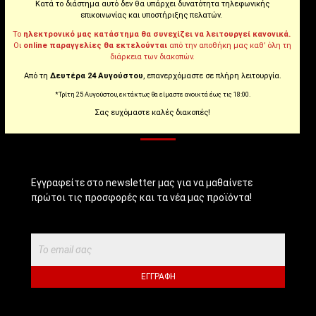
Κατά το διάστημα αυτό δεν θα υπάρχει δυνατότητα τηλεφωνικής
επικοινωνίας και υποστήριξης πελατών.
Youtube
Το
ηλεκτρονικό μας κατάστημα θα συνεχίζει να λειτουργεί κανονικά.
Οι
online παραγγελίες θα εκτελούνται
από την αποθήκη μας καθ’ όλη τη
διάρκεια των διακοπών.
Tiktok
Από τη
Δευτέρα 24 Αυγούστου
, επανερχόμαστε σε πλήρη λειτουργία.
*Τρίτη 25 Αυγούστου, εκτάκτως θα είμαστε ανοικτά έως τις 18:00.
Σας ευχόμαστε καλές διακοπές!
NEWSLETTER!
Εγγραφείτε στο newsletter μας για να μαθαίνετε
πρώτοι τις προσφορές και τα νέα μας προϊόντα!
ΕΓΓΡΑΦΉ