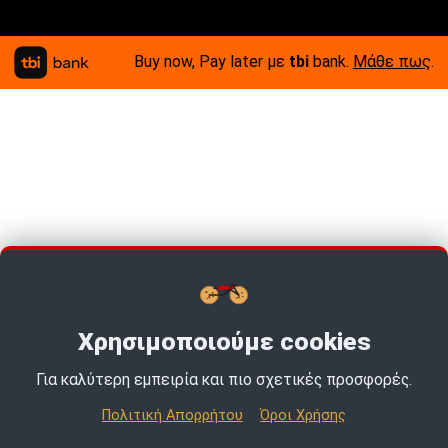
Buy now, Pay later με
tbi
bank.
Μάθε πως
.
Χρησιμοποιούμε cookies
Για καλύτερη εμπειρία και πιο σχετικές προσφορές.
TOP PICKS · TOP PICKS · TOP PICKS ·
Πολιτική Απορρήτου
Όροι Χρήσης
© 2026 MotoExpert | All rights reserved.