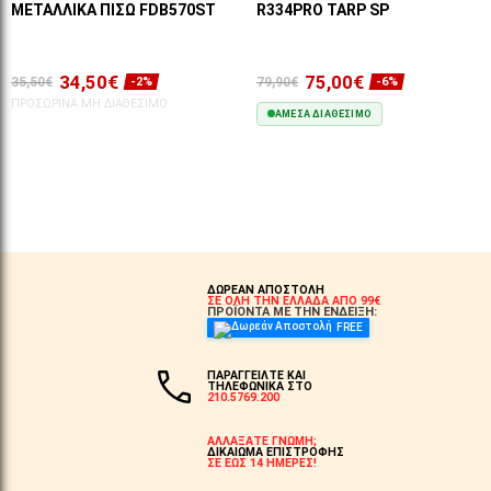
ΜΕΤΑΛΛΙΚΆ ΠΊΣΩ FDB570ST
R334PRO TARP SP
34,50€
75,00€
35,50€
79,90€
-2%
-6%
ΠΡΟΣΩΡΙΝΆ ΜΗ ΔΙΑΘΈΣΙΜΟ
ΆΜΕΣΑ ΔΙΑΘΈΣΙΜΟ
ΣΤΟ ΚΑΛΆΘΙ
ΔΩΡΕΑΝ ΑΠΟΣΤΟΛΗ
ΣΕ ΟΛΗ ΤΗΝ ΕΛΛΑΔΑ ΑΠΟ 99€
ΠΡΟΪΟΝΤΑ ΜΕ ΤΗΝ ΕΝΔΕΙΞΗ:
FREE
ΠΑΡΑΓΓΕΙΛΤΕ ΚΑΙ
ΤΗΛΕΦΩΝΙΚΑ ΣΤΟ
210.5769.200
ΑΛΛΑΞΑΤΕ ΓΝΩΜΗ;
ΔΙΚΑΙΩΜΑ ΕΠΙΣΤΡΟΦΗΣ
ΣΕ ΕΩΣ 14 ΗΜΕΡΕΣ!