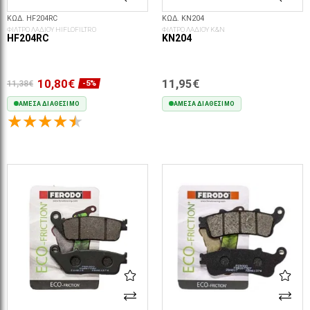
ΚΩΔ. HF204RC
ΚΩΔ. KN204
ΦΙΛΤΡΟ ΛΑΔΙΟΥ HIFLOFILTRO
ΦΙΛΤΡΟ ΛΑΔΙΟΥ K&N
HF204RC
KN204
10,80€
11,95€
11,38€
-5%
ΆΜΕΣΑ ΔΙΑΘΈΣΙΜΟ
ΆΜΕΣΑ ΔΙΑΘΈΣΙΜΟ
ΣΤΟ ΚΑΛΆΘΙ
ΣΤΟ ΚΑΛΆΘΙ