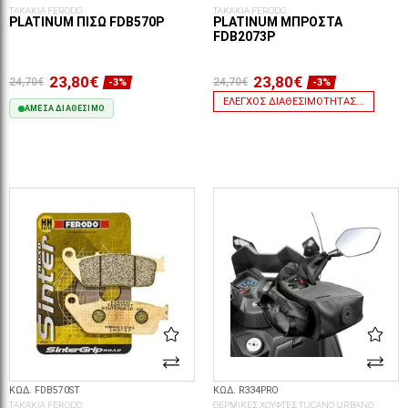
ΤΑΚΑΚΙΑ FERODO
ΤΑΚΑΚΙΑ FERODO
PLATINUM ΠΊΣΩ FDB570P
PLATINUM ΜΠΡΟΣΤΆ
FDB2073P
23,80€
23,80€
24,70€
24,70€
-3%
-3%
ΈΛΕΓΧΟΣ ΔΙΑΘΕΣΙΜΌΤΗΤΑΣ...
ΆΜΕΣΑ ΔΙΑΘΈΣΙΜΟ
ΣΤΟ ΚΑΛΆΘΙ
ΚΩΔ. FDB570ST
ΚΩΔ. R334PRO
ΤΑΚΑΚΙΑ FERODO
ΘΕΡΜΙΚΕΣ ΧΟΥΦΤΕΣ TUCANO URBANO