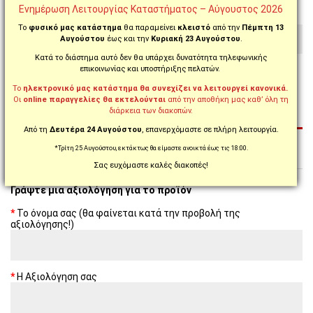
DUKE 790 / 2018 - 2020
Ενημέρωση Λειτουργίας Καταστήματος – Αύγουστος 2026
Το
φυσικό μας κατάστημα
θα παραμείνει
κλειστό
από την
Πέμπτη 13
YAMAHA
Αυγούστου
έως και την
Κυριακή 23 Αυγούστου
.
Κατά το διάστημα αυτό δεν θα υπάρχει δυνατότητα τηλεφωνικής
επικοινωνίας και υποστήριξης πελατών.
XT660 X / 2004 - 2008
XT660 X / 2009 - 2015
Το
ηλεκτρονικό μας κατάστημα θα συνεχίζει να λειτουργεί κανονικά.
Οι
online παραγγελίες θα εκτελούνται
από την αποθήκη μας καθ’ όλη τη
διάρκεια των διακοπών.
ΑΞΙΟΛΟΓΉΣΕΙΣ (0)
Από τη
Δευτέρα 24 Αυγούστου
, επανερχόμαστε σε πλήρη λειτουργία.
*Τρίτη 25 Αυγούστου, εκτάκτως θα είμαστε ανοικτά έως τις 18:00.
Σας ευχόμαστε καλές διακοπές!
Γράψτε μια αξιολόγηση για το προϊόν
Το όνομα σας (θα φαίνεται κατά την προβολή της
αξιολόγησης!)
Η Αξιολόγηση σας