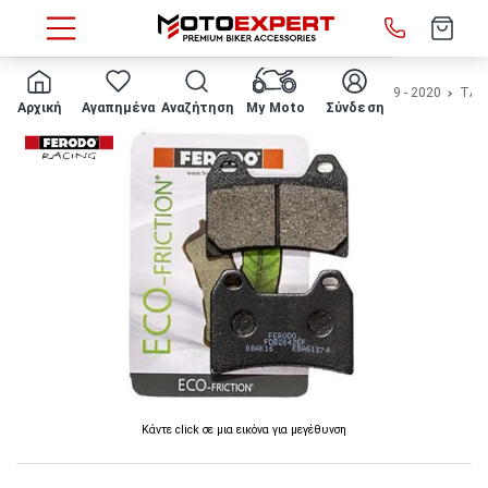
HOME
Μάρκα/μοντέλο
KTM
790 ADVENTURE R
2019 - 2020
ΤΑΚ
Αρχική
Αγαπημένα
Αναζήτηση
My Moto
Σύνδεση
Κάντε click σε μια εικόνα για μεγέθυνση