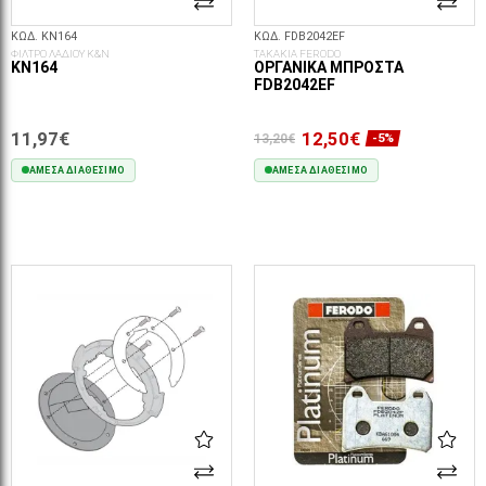
ΚΩΔ. KN164
ΚΩΔ. FDB2042EF
ΦΙΛΤΡΟ ΛΑΔΙΟΥ K&N
ΤΑΚΑΚΙΑ FERODO
KN164
ΟΡΓΑΝΙΚΆ ΜΠΡΟΣΤΆ
FDB2042EF
11,97€
12,50€
13,20€
-5%
ΆΜΕΣΑ ΔΙΑΘΈΣΙΜΟ
ΆΜΕΣΑ ΔΙΑΘΈΣΙΜΟ
ΣΤΟ ΚΑΛΆΘΙ
ΣΤΟ ΚΑΛΆΘΙ