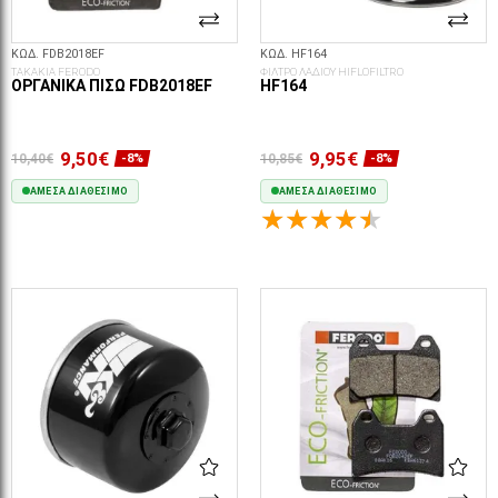
ΚΩΔ. FDB2018EF
ΚΩΔ. HF164
ΤΑΚΑΚΙΑ FERODO
ΦΙΛΤΡΟ ΛΑΔΙΟΥ HIFLOFILTRO
ΟΡΓΑΝΙΚΆ ΠΊΣΩ FDB2018EF
HF164
9,50€
9,95€
10,40€
10,85€
-8%
-8%
ΆΜΕΣΑ ΔΙΑΘΈΣΙΜΟ
ΆΜΕΣΑ ΔΙΑΘΈΣΙΜΟ
ΣΤΟ ΚΑΛΆΘΙ
ΣΤΟ ΚΑΛΆΘΙ