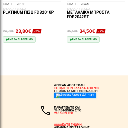
ΚΩΔ. FDB2018P
ΚΩΔ. FDB2042ST
ΤΑΚΑΚΙΑ FERODO
ΤΑΚΑΚΙΑ FERODO
PLATINUM ΠΊΣΩ FDB2018P
ΜΕΤΑΛΛΙΚΆ ΜΠΡΟΣΤΆ
FDB2042ST
23,80€
34,50€
24,70€
35,50€
-3%
-2%
ΆΜΕΣΑ ΔΙΑΘΈΣΙΜΟ
ΆΜΕΣΑ ΔΙΑΘΈΣΙΜΟ
ΣΤΟ ΚΑΛΆΘΙ
ΣΤΟ ΚΑΛΆΘΙ
ΔΩΡΕΑΝ ΑΠΟΣΤΟΛΗ
ΣΕ ΟΛΗ ΤΗΝ ΕΛΛΑΔΑ ΑΠΟ 99€
ΠΡΟΪΟΝΤΑ ΜΕ ΤΗΝ ΕΝΔΕΙΞΗ:
FREE
ΠΑΡΑΓΓΕΙΛΤΕ ΚΑΙ
ΤΗΛΕΦΩΝΙΚΑ ΣΤΟ
210.5769.200
ΑΛΛΑΞΑΤΕ ΓΝΩΜΗ;
ΔΙΚΑΙΩΜΑ ΕΠΙΣΤΡΟΦΗΣ