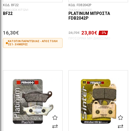
ΚΩΔ. BF22
ΚΩΔ. FDB2042P
TANKLOCK KIT GIVI
ΤΑΚΑΚΙΑ FERODO
BF22
PLATINUM ΜΠΡΟΣΤΆ
FDB2042P
16,30€
23,80€
24,70€
-3%
ΠΡΟΣΩΡΙΝΆ ΜΗ ΔΙΑΘΈΣΙΜΟ
ΚΑΤΌΠΙΝ ΠΑΡΑΓΓΕΛΊΑΣ - ΑΠΟΣΤΟΛΉ
ΣΕ 1-3 ΗΜΈΡΕΣ
ΣΤΟ ΚΑΛΆΘΙ