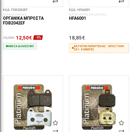
ΚΩΔ. FDB2042EF
ΚΩΔ. HFA6001
ΤΑΚΑΚΙΑ FERODO
ΦΙΛΤΡΟ ΑΕΡΟΣ HIFLOFILTRO
ΟΡΓΑΝΙΚΆ ΜΠΡΟΣΤΆ
HFA6001
FDB2042EF
12,50€
18,85€
13,20€
-5%
ΆΜΕΣΑ ΔΙΑΘΈΣΙΜΟ
ΚΑΤΌΠΙΝ ΠΑΡΑΓΓΕΛΊΑΣ - ΑΠΟΣΤΟΛΉ
ΣΕ 1-3 ΗΜΈΡΕΣ
ΣΤΟ ΚΑΛΆΘΙ
ΣΤΟ ΚΑΛΆΘΙ