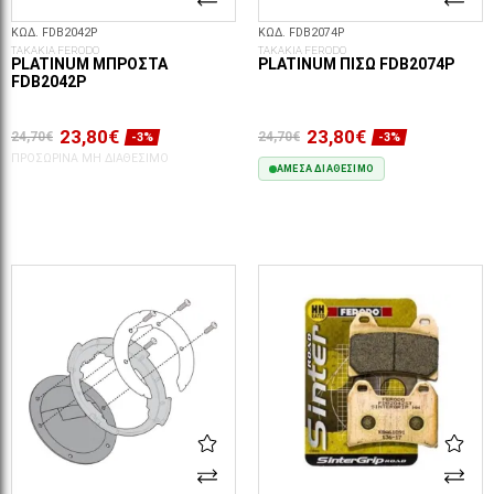
ΚΩΔ. FDB2042P
ΚΩΔ. FDB2074P
ΤΑΚΑΚΙΑ FERODO
ΤΑΚΑΚΙΑ FERODO
PLATINUM ΜΠΡΟΣΤΆ
PLATINUM ΠΊΣΩ FDB2074P
FDB2042P
23,80€
23,80€
24,70€
24,70€
-3%
-3%
ΠΡΟΣΩΡΙΝΆ ΜΗ ΔΙΑΘΈΣΙΜΟ
ΆΜΕΣΑ ΔΙΑΘΈΣΙΜΟ
ΣΤΟ ΚΑΛΆΘΙ