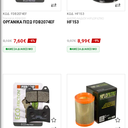
ΚΩΔ. FDB2074EF
ΚΩΔ. HF153
ΤΑΚΑΚΙΑ FERODO
ΦΙΛΤΡΟ ΛΑΔΙΟΥ HIFLOFILTRO
ΟΡΓΑΝΙΚΆ ΠΊΣΩ FDB2074EF
HF153
7,60€
8,99€
8,10€
9,97€
-6%
-9%
ΆΜΕΣΑ ΔΙΑΘΈΣΙΜΟ
ΆΜΕΣΑ ΔΙΑΘΈΣΙΜΟ
ΣΤΟ ΚΑΛΆΘΙ
ΣΤΟ ΚΑΛΆΘΙ