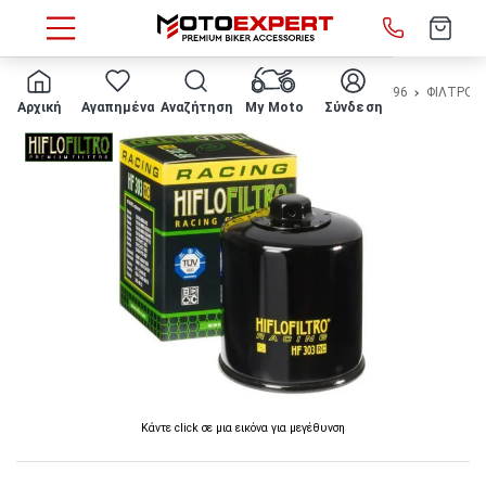
HOME
Μάρκα/μοντέλο
KAWASAKI
KLE 500
1991 - 1996
ΦΙΛΤΡΟ Λ
Αρχική
Αγαπημένα
Αναζήτηση
My Moto
Σύνδεση
Κάντε click σε μια εικόνα για μεγέθυνση