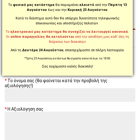
YZF R1 / 2002 - 2003
Το
φυσικό μας κατάστημα
θα παραμείνει
κλειστό
από την
Πέμπτη 13
Αυγούστου
έως και την
Κυριακή 23 Αυγούστου
.
YZF R1 / 2004 - 2005
Κατά το διάστημα αυτό δεν θα υπάρχει δυνατότητα τηλεφωνικής
επικοινωνίας και υποστήριξης πελατών.
ΑΞΙΟΛΟΓΉΣΕΙΣ (2)
Το
ηλεκτρονικό μας κατάστημα θα συνεχίζει να λειτουργεί κανονικά.
Οι
online παραγγελίες θα εκτελούνται
από την αποθήκη μας καθ’ όλη τη
διάρκεια των διακοπών.
Από τη
Δευτέρα 24 Αυγούστου
, επανερχόμαστε σε πλήρη λειτουργία.
4.5 από 2 αξιολογήσεις!
*Τρίτη 25 Αυγούστου, εκτάκτως θα είμαστε ανοικτά έως τις 18:00.
Σας ευχόμαστε καλές διακοπές!
Γράψτε μια αξιολόγηση για το προϊόν
Το όνομα σας (θα φαίνεται κατά την προβολή της
αξιολόγησης!)
Η Αξιολόγηση σας