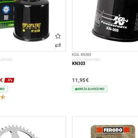
ΚΩΔ. KN303
LOFILTRO
ΦΙΛΤΡΟ ΛΑΔΙΟΥ K&N
KN303
€
11,95€
-5%
ΙΜΟ
ΆΜΕΣΑ ΔΙΑΘΈΣΙΜΟ
ΣΤΟ ΚΑΛΆΘΙ
ΣΤΟ ΚΑΛΆΘΙ