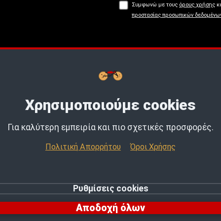
Συμφωνώ με τους
όρους χρήσης
κα
προστασίας προσωπικών δεδομένω
Buy now, Pay later με
tbi
bank.
Μάθε
Χρησιμοποιούμε cookies
Για καλύτερη εμπειρία και πιο σχετικές προσφορές.
Πολιτική Απορρήτου
Όροι Χρήσης
Ρυθμίσεις cookies
© 2026 MotoExpert | All rights reserved.
Αποδοχή όλων