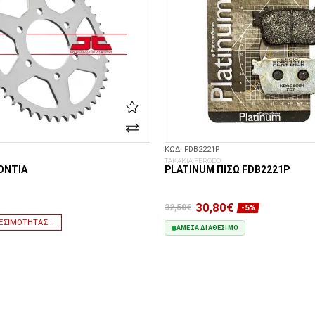
ΚΩΔ. FDB2221P
ΤΑΚΑΚΙΑ FERODO
ΌΝΤΙΑ
PLATINUM ΠΊΣΩ FDB2221P
30,80€
32,50€
-5%
ΕΣΙΜΌΤΗΤΑΣ...
ΆΜΕΣΑ ΔΙΑΘΈΣΙΜΟ
ΣΤΟ ΚΑΛΆΘΙ