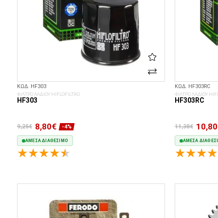
ΚΩΔ. HF303
ΚΩΔ. HF303RC
ΦΙΛΤΡΟ ΛΑΔΙΟΥ HIFLOFILTRO
ΦΙΛΤΡΟ ΛΑΔΙΟΥ HIF
HF303
HF303RC
8,80€
10,80
9,25€
11,38€
-4%
ΆΜΕΣΑ ΔΙΑΘΈΣΙΜΟ
ΆΜΕΣΑ ΔΙΑΘΈΣ
ΣΤΟ ΚΑΛΆΘΙ