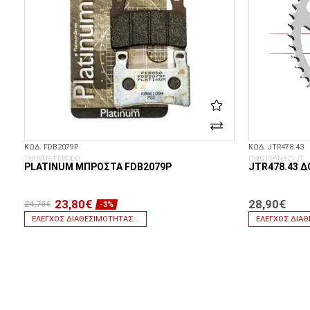
ΚΩΔ. FDB2079P
ΚΩΔ. JTR478.43
ΤΑΚΑΚΙΑ FERODO
ΠΙΣΩ ΓΡΑΝΑΖΙ JT
PLATINUM ΜΠΡΟΣΤΆ FDB2079P
JTR478.43 Δ
23,80€
28,90€
24,70€
-3%
ΈΛΕΓΧΟΣ ΔΙΑΘΕΣΙΜΌΤΗΤΑΣ...
ΈΛΕΓΧΟΣ ΔΙΑΘ