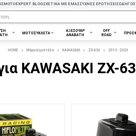
ΟΣ
MOTOEXPERT BLOG
ΣΧΕΤΙΚΑ ΜΕ ΕΜΑΣ
ΣΥΧΝΕΣ ΕΡΩΤΗΣΕΙΣ
ΟΔΗΓΟΣ
ηση...
ΥΣΗ
ΑΞΕΣΟΥΑΡ
OFF
ΜΟΤΟΣΥΚΛΕΤΑ
ΠΡΟΣ
ΑΤΗ
ΑΝΑΒΑΤΗ
ROAD
HOME
Μάρκα/μοντέλο
KAWASAKI
ZX-636
2013 - 2020
για KAWASAKI ZX-636