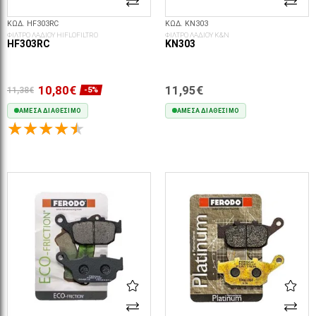
ΚΩΔ. HF303RC
ΚΩΔ. KN303
ΦΙΛΤΡΟ ΛΑΔΙΟΥ HIFLOFILTRO
ΦΙΛΤΡΟ ΛΑΔΙΟΥ K&N
HF303RC
KN303
10,80€
11,95€
11,38€
-5%
ΆΜΕΣΑ ΔΙΑΘΈΣΙΜΟ
ΆΜΕΣΑ ΔΙΑΘΈΣΙΜΟ
ΣΤΟ ΚΑΛΆΘΙ
ΣΤΟ ΚΑΛΆΘΙ