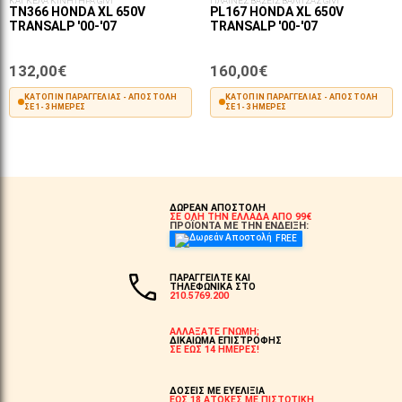
ΚΑΓΚΕΛΑ ΚΙΝΗΤΗΡΑ GIVI
ΠΛΑΪΝΕΣ ΒΑΣΕΙΣ ΒΑΛΙΤΣΑΣ GIVI
TN366 HONDA XL 650V
PL167 HONDA XL 650V
TRANSALP '00-'07
TRANSALP '00-'07
132,00€
160,00€
ΚΑΤΌΠΙΝ ΠΑΡΑΓΓΕΛΊΑΣ - ΑΠΟΣΤΟΛΉ
ΚΑΤΌΠΙΝ ΠΑΡΑΓΓΕΛΊΑΣ - ΑΠΟΣΤΟΛΉ
ΣΕ 1-3 ΗΜΈΡΕΣ
ΣΕ 1-3 ΗΜΈΡΕΣ
ΣΤΟ ΚΑΛΆΘΙ
ΣΤΟ ΚΑΛΆΘΙ
ΔΩΡΕΑΝ ΑΠΟΣΤΟΛΗ
ΣΕ ΟΛΗ ΤΗΝ ΕΛΛΑΔΑ ΑΠΟ 99€
ΠΡΟΪΟΝΤΑ ΜΕ ΤΗΝ ΕΝΔΕΙΞΗ:
FREE
ΠΑΡΑΓΓΕΙΛΤΕ ΚΑΙ
ΤΗΛΕΦΩΝΙΚΑ ΣΤΟ
210.5769.200
ΑΛΛΑΞΑΤΕ ΓΝΩΜΗ;
ΔΙΚΑΙΩΜΑ ΕΠΙΣΤΡΟΦΗΣ
ΣΕ ΕΩΣ 14 ΗΜΕΡΕΣ!
ΔΟΣΕΙΣ ΜΕ ΕΥΕΛΙΞΙΑ
ΕΩΣ 18 ΑΤΟΚΕΣ ΜΕ ΠΙΣΤΩΤΙΚΗ