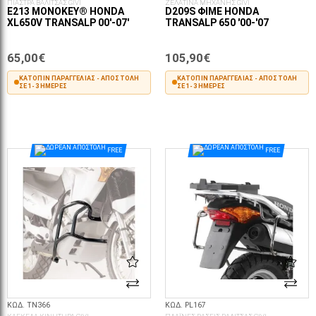
ΠΙΑΣΤΡΑ ΒΑΛΙΤΣΑΣ GIVI
ΖΕΛΑΤΙΝΑ ΜΗΧΑΝΗΣ GIVI
E213 MONOKEY® HONDA
D209S ΦΙΜΈ HONDA
XL650V TRANSALP 00'-07'
TRANSALP 650 '00-'07
65,00€
105,90€
ΚΑΤΌΠΙΝ ΠΑΡΑΓΓΕΛΊΑΣ - ΑΠΟΣΤΟΛΉ
ΚΑΤΌΠΙΝ ΠΑΡΑΓΓΕΛΊΑΣ - ΑΠΟΣΤΟΛΉ
ΣΕ 1-3 ΗΜΈΡΕΣ
ΣΕ 1-3 ΗΜΈΡΕΣ
ΣΤΟ ΚΑΛΆΘΙ
ΣΤΟ ΚΑΛΆΘΙ
FREE
FREE
ΚΩΔ. TN366
ΚΩΔ. PL167