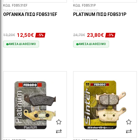
ΚΩΔ. FDB531EF
ΚΩΔ. FDB531P
ΤΑΚΑΚΙΑ FERODO
ΤΑΚΑΚΙΑ FERODO
ΟΡΓΑΝΙΚΆ ΠΊΣΩ FDB531EF
PLATINUM ΠΊΣΩ FDB531P
12,50€
23,80€
13,20€
24,70€
-5%
-3%
ΆΜΕΣΑ ΔΙΑΘΈΣΙΜΟ
ΆΜΕΣΑ ΔΙΑΘΈΣΙΜΟ
ΣΤΟ ΚΑΛΆΘΙ
ΣΤΟ ΚΑΛΆΘΙ