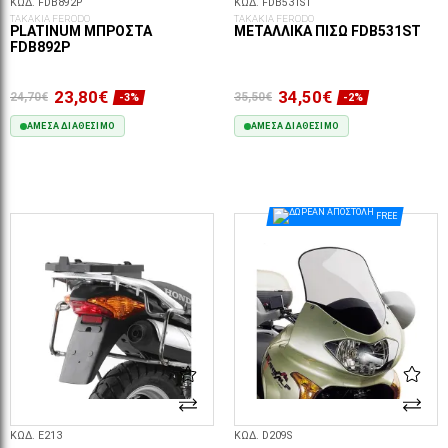
ΚΩΔ. FDB892P
ΚΩΔ. FDB531ST
ΤΑΚΑΚΙΑ FERODO
ΤΑΚΑΚΙΑ FERODO
PLATINUM ΜΠΡΟΣΤΆ
ΜΕΤΑΛΛΙΚΆ ΠΊΣΩ FDB531ST
FDB892P
23,80€
34,50€
24,70€
35,50€
-3%
-2%
ΆΜΕΣΑ ΔΙΑΘΈΣΙΜΟ
ΆΜΕΣΑ ΔΙΑΘΈΣΙΜΟ
ΣΤΟ ΚΑΛΆΘΙ
ΣΤΟ ΚΑΛΆΘΙ
FREE
ΚΩΔ. E213
ΚΩΔ. D209S