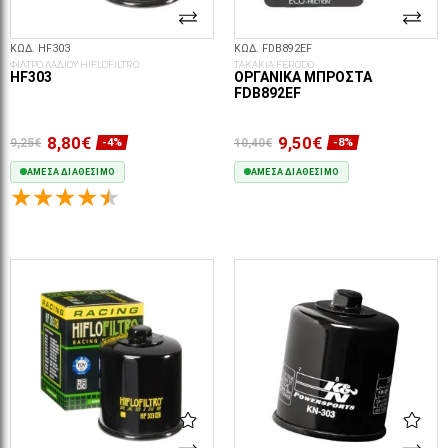
ΚΩΔ. HF303
ΚΩΔ. FDB892EF
ΦΙΛΤΡΟ ΛΑΔΙΟΥ HIFLOFILTRO
ΤΑΚΑΚΙΑ FERODO
HF303
ΟΡΓΑΝΙΚΆ ΜΠΡΟΣΤΆ
FDB892EF
8,80€
9,50€
9,25€
10,40€
-4%
-8%
ΆΜΕΣΑ ΔΙΑΘΈΣΙΜΟ
ΆΜΕΣΑ ΔΙΑΘΈΣΙΜΟ
ΣΤΟ ΚΑΛΆΘΙ
ΣΤΟ ΚΑΛΆΘΙ