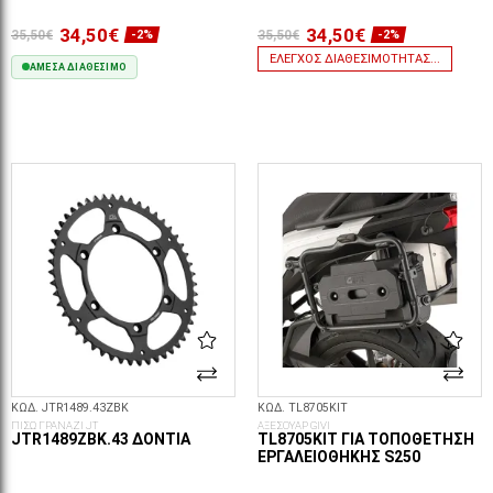
34,50€
34,50€
35,50€
35,50€
-2%
-2%
ΈΛΕΓΧΟΣ ΔΙΑΘΕΣΙΜΌΤΗΤΑΣ...
ΆΜΕΣΑ ΔΙΑΘΈΣΙΜΟ
ΣΤΟ ΚΑΛΆΘΙ
ΚΩΔ. JTR1489.43ZBK
ΚΩΔ. TL8705KIT
ΠΙΣΩ ΓΡΑΝΑΖΙ JT
ΑΞΕΣΟΥΑΡ GIVI
JTR1489ZBK.43 ΔΌΝΤΙΑ
TL8705KIT ΓΙΑ ΤΟΠΟΘΈΤΗΣΗ
ΕΡΓΑΛΕΙΟΘΉΚΗΣ S250