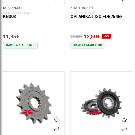
ΚΩΔ. KN303
ΚΩΔ. FDB754EF
ΦΙΛΤΡΟ ΛΑΔΙΟΥ K&N
ΤΑΚΑΚΙΑ FERODO
KN303
ΟΡΓΑΝΙΚΆ ΠΊΣΩ FDB754EF
11,95€
12,50€
13,20€
-5%
ΆΜΕΣΑ ΔΙΑΘΈΣΙΜΟ
ΆΜΕΣΑ ΔΙΑΘΈΣΙΜΟ
ΣΤΟ ΚΑΛΆΘΙ
ΣΤΟ ΚΑΛΆΘΙ