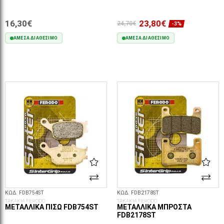
16,30€
23,80€
24,70€
-3%
ΆΜΕΣΑ ΔΙΑΘΈΣΙΜΟ
ΆΜΕΣΑ ΔΙΑΘΈΣΙΜΟ
ΣΤΟ ΚΑΛΆΘΙ
ΣΤΟ ΚΑΛΆΘΙ
ΚΩΔ. FDB754ST
ΚΩΔ. FDB2178ST
ΤΑΚΑΚΙΑ FERODO
ΤΑΚΑΚΙΑ FERODO
ΜΕΤΑΛΛΙΚΆ ΠΊΣΩ FDB754ST
ΜΕΤΑΛΛΙΚΆ ΜΠΡΟΣΤΆ
FDB2178ST