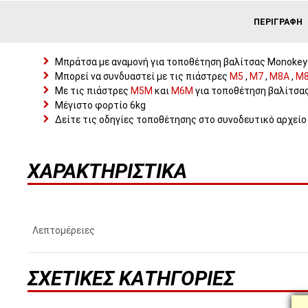
ΠΕΡΙΓΡΑΦΉ
Μπράτσα με αναμονή για τοποθέτηση βαλίτσας Monokey®
Μπορεί να συνδυαστεί με τις πιάστρες
M5
,
M7
,
Μ8Α
,
Μ
Με τις πιάστρες
Μ5Μ
και
Μ6Μ
για τοποθέτηση βαλίτσα
Μέγιστο φορτίο 6kg
Δείτε τις οδηγίες τοποθέτησης στο συνοδευτικό αρχεί
ΧΑΡΑΚΤΗΡΙΣΤΙΚΆ
Λεπτομέρειες
ΣΧΕΤΙΚΈΣ ΚΑΤΗΓΟΡΊΕΣ