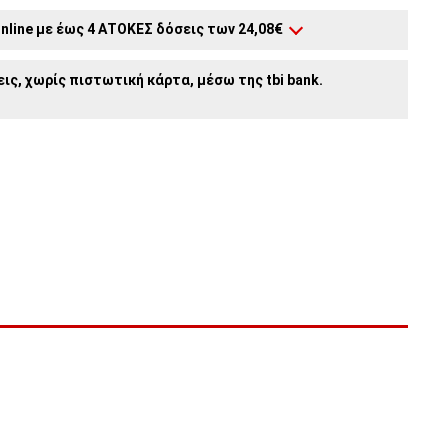
nline με έως 4 ΑΤΟΚΕΣ δόσεις των 24,08€
2
άτοκες δόσεις:
48,15€
/ μήνα
ις, χωρίς πιστωτική κάρτα, μέσω της tbi bank.