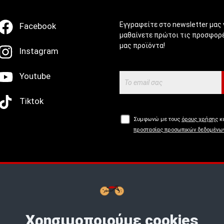
Εγγραφείτε στο newsletter μας 
Facebook
μαθαίνετε πρώτοι τις προσφορέ
μας προϊόντα!
Instagram
Youtube
Tiktok
Συμφωνώ με τους
όρους χρήσης
κα
προστασίας προσωπικών δεδομένω
Buy now, Pay later με
tbi
bank.
Μάθε
Χρησιμοποιούμε cookies