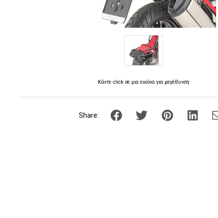
Κάντε click σε μια εικόνα για μεγέθυνση
Share: