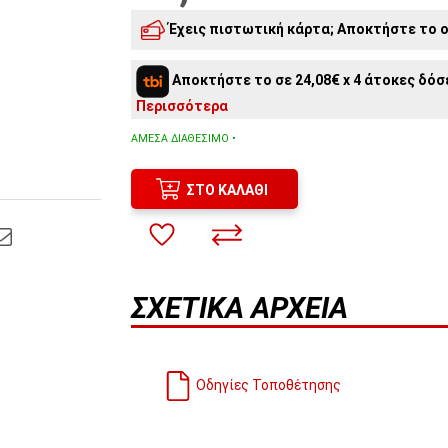
Έχεις πιστωτική κάρτα; Αποκτήστε το o
4
άτοκες δόσεις:
24,08€
/ μήνα
Αποκτήστε το σε 24,08€ x 4 άτοκες δόσε
3
άτοκες δόσεις:
32,10€
/ μήνα
Περισσότερα
ΆΜΕΣΑ ΔΙΑΘΈΣΙΜΟ •
ΣΤΟ ΚΑΛΆΘΙ
ΣΧΕΤΙΚΆ ΑΡΧΕΊΑ
Οδηγίες Τοποθέτησης