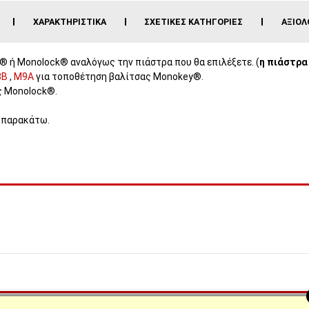
ΧΑΡΑΚΤΗΡΙΣΤΙΚΆ
ΣΧΕΤΙΚΈΣ ΚΑΤΗΓΟΡΊΕΣ
ΑΞΙΟΛ
 ή Monolock® αναλόγως την πιάστρα που θα επιλέξετε. (
η πιάστρα
8Β
,
M9A
για τοποθέτηση βαλίτσας Monokey®.
ς Monolock®.
ο παρακάτω.