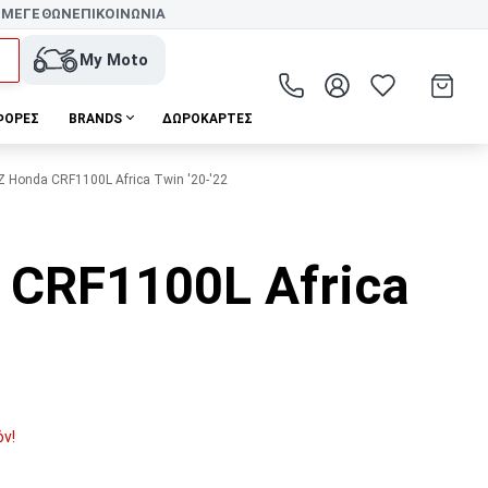
 ΜΕΓΕΘΩΝ
ΕΠΙΚΟΙΝΩΝΙΑ
My Moto
ΦΟΡΕΣ
BRANDS
ΔΩΡΟΚΆΡΤΕΣ
Honda CRF1100L Africa Twin '20-'22
I
 CRF1100L Africa
όν!