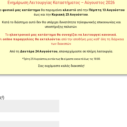
Ενημέρωση Λειτουργίας Καταστήματος – Αύγουστος 2026
ο
φυσικό μας κατάστημα
θα παραμείνει
κλειστό
από την
Πέμπτη 13 Αυγούστου
έως και την
Κυριακή 23 Αυγούστου
.
ς
Κατά το διάστημα αυτό δεν θα υπάρχει δυνατότητα τηλεφωνικής επικοινωνίας και
υποστήριξης πελατών.
Το
ηλεκτρονικό μας κατάστημα θα συνεχίζει να λειτουργεί κανονικά.
Οι
online παραγγελίες θα εκτελούνται
από την αποθήκη μας καθ’ όλη τη διάρκεια
των διακοπών.
Από τη
Δευτέρα 24 Αυγούστου
, επανερχόμαστε σε πλήρη λειτουργία.
*Τρίτη 25 Αυγούστου, εκτάκτως θα είμαστε ανοικτά έως τις 18:00.
Σας ευχόμαστε καλές διακοπές!
ς!)