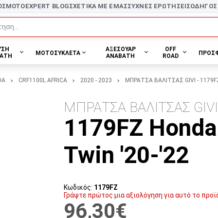
ΟΣ
MOTOEXPERT BLOG
ΣΧΕΤΙΚΑ ΜΕ ΕΜΑΣ
ΣΥΧΝΕΣ ΕΡΩΤΗΣΕΙΣ
ΟΔΗΓΟΣ
ηση...
ΥΣΗ
ΑΞΕΣΟΥΑΡ
OFF
ΜΟΤΟΣΥΚΛΕΤΑ
ΠΡΟΣ
ΑΤΗ
ΑΝΑΒΑΤΗ
ROAD
DA
CRF1100L AFRICA
2020 - 2023
ΜΠΡΑΤΣΑ ΒΑΛΙΤΣΑΣ GIVI - 1179FZ 
ΜΠΡΑΤΣΑ ΒΑΛΙΤΣΑΣ GIV
1179FZ Honda
Twin '20-'22
Κωδικός:
1179FZ
Γράψτε πρώτος μια αξιολόγηση για αυτό το προϊ
96,30€