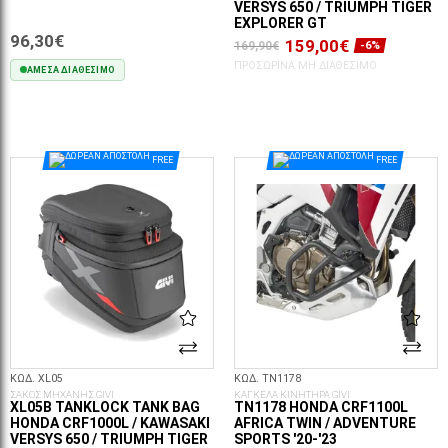
VERSYS 650 / TRIUMPH TIGER
EXPLORER GT
96,30€
159,00€
169,90€
-6%
ΠΡΟΣΩΡΙΝΆ ΜΗ ΔΙΑΘΈΣΙΜΟ
ΆΜΕΣΑ ΔΙΑΘΈΣΙΜΟ
ΣΤΟ ΚΑΛΆΘΙ
FREE
FREE
ΚΩΔ. XL05
ΚΩΔ. TN1178
ΣΑΚΟΣ ΜΗΧΑΝΗΣ GIVI
ΚΑΓΚΕΛΑ ΚΙΝΗΤΗΡΑ GIVI
XL05B TANKLOCK TANK BAG
TN1178 HONDA CRF1100L
HONDA CRF1000L / KAWASAKI
AFRICA TWIN / ADVENTURE
VERSYS 650 / TRIUMPH TIGER
SPORTS '20-'23