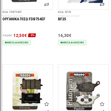
ΚΩΔ. FDB754EF
ΚΩΔ. BF25
ΤΑΚΑΚΙΑ FERODO
TANKLOCK KIT GIVI
ΟΡΓΑΝΙΚΆ ΠΊΣΩ FDB754EF
BF25
12,50€
16,30€
13,20€
-5%
ΆΜΕΣΑ ΔΙΑΘΈΣΙΜΟ
ΆΜΕΣΑ ΔΙΑΘΈΣΙΜΟ
ΣΤΟ ΚΑΛΆΘΙ
ΣΤΟ ΚΑΛΆΘΙ