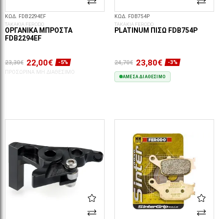
ΚΩΔ. FDB2294EF
ΚΩΔ. FDB754P
ΤΑΚΑΚΙΑ FERODO
ΤΑΚΑΚΙΑ FERODO
ΟΡΓΑΝΙΚΆ ΜΠΡΟΣΤΆ
PLATINUM ΠΊΣΩ FDB754P
FDB2294EF
22,00€
23,80€
23,30€
24,70€
-5%
-3%
ΠΡΟΣΩΡΙΝΆ ΜΗ ΔΙΑΘΈΣΙΜΟ
ΆΜΕΣΑ ΔΙΑΘΈΣΙΜΟ
ΣΤΟ ΚΑΛΆΘΙ