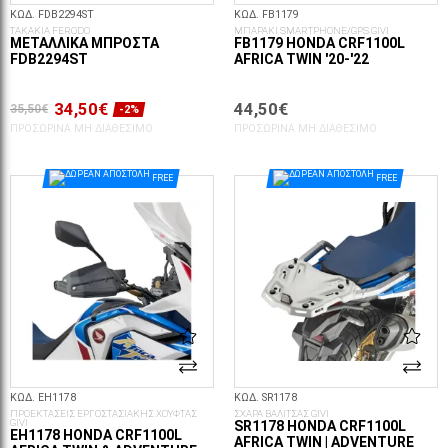
ΚΩΔ. FDB2294ST
ΚΩΔ. FB1179
ΤΑΚΑΚΙΑ FERODO
ΜΠΑΡΑΚΙ SMARTPHONE/GPS GIVI
ΜΕΤΑΛΛΙΚΆ ΜΠΡΟΣΤΆ
FB1179 HONDA CRF1100L
FDB2294ST
AFRICA TWIN '20-'22
34,50€
44,50€
35,50€
-2%
ΠΡΟΣΩΡΙΝΆ ΜΗ ΔΙΑΘΈΣΙΜΟ
ΠΡΟΣΩΡΙΝΆ ΜΗ ΔΙΑΘΈΣΙΜΟ
FREE
FREE
ΚΩΔ. EH1178
ΚΩΔ. SR1178
ΠΡΟΕΚΤΑΣΕΙΣ ΕΡΓΟΣΤΑΣΙΑΚΗΣ ΧΟΥΦΤΑΣ
ΣΧΑΡΑ ΒΑΛΙΤΣΑΣ GIVI
GIVI
SR1178 HONDA CRF1100L
EH1178 HONDA CRF1100L
AFRICA TWIN | ADVENTURE