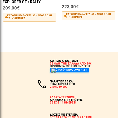
EXPLORER GT / RALLY
223,00€
209,00€
ΚΑΤΌΠΙΝ ΠΑΡΑΓΓΕΛΊΑΣ - ΑΠΟΣΤΟΛΉ
ΚΑΤΌΠΙΝ ΠΑΡΑΓΓΕΛΊΑΣ - ΑΠΟΣΤΟΛΉ
ΣΕ 1-3 ΗΜΈΡΕΣ
ΣΕ 1-3 ΗΜΈΡΕΣ
ΣΤΟ ΚΑΛΆΘΙ
ΣΤΟ ΚΑΛΆΘΙ
ΔΩΡΕΑΝ ΑΠΟΣΤΟΛΗ
ΣΕ ΟΛΗ ΤΗΝ ΕΛΛΑΔΑ ΑΠΟ 99€
ΠΡΟΪΟΝΤΑ ΜΕ ΤΗΝ ΕΝΔΕΙΞΗ:
FREE
ΠΑΡΑΓΓΕΙΛΤΕ ΚΑΙ
ΤΗΛΕΦΩΝΙΚΑ ΣΤΟ
210.5769.200
ΑΛΛΑΞΑΤΕ ΓΝΩΜΗ;
ΔΙΚΑΙΩΜΑ ΕΠΙΣΤΡΟΦΗΣ
ΣΕ ΕΩΣ 14 ΗΜΕΡΕΣ!
ΔΟΣΕΙΣ ΜΕ ΕΥΕΛΙΞΙΑ
ΕΩΣ 18 ΑΤΟΚΕΣ ΜΕ ΠΙΣΤΩΤΙΚΗ