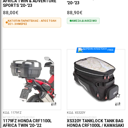
AFRICA TWIN & ADVENTURE
'20-'23
SPORTS '20-'23
88,00€
88,90€
ΚΑΤΌΠΙΝ ΠΑΡΑΓΓΕΛΊΑΣ - ΑΠΟΣΤΟΛΉ
ΆΜΕΣΑ ΔΙΑΘΈΣΙΜΟ
ΣΕ 1-3 ΗΜΈΡΕΣ
ΣΤΟ ΚΑΛΆΘΙ
ΣΤΟ ΚΑΛΆΘΙ
FREE
ΚΩΔ. 1179FZ
ΚΩΔ. XS320Y
ΜΠΡΑΤΣΑ ΒΑΛΙΤΣΑΣ GIVI
ΣΑΚΟΣ ΜΗΧΑΝΗΣ GIVI
1179FZ HONDA CRF1100L
XS320Y TANKLOCK TANK BAG
AFRICA TWIN '20-'22
HONDA CRF1000L / KAWASAKI