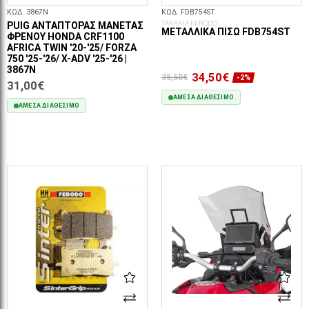
ΚΩΔ. 3867N
ΚΩΔ. FDB754ST
ΤΑΚΑΚΙΑ FERODO
PUIG ΑΝΤΆΠΤΟΡΑΣ ΜΑΝΈΤΑΣ
ΜΕΤΑΛΛΙΚΆ ΠΊΣΩ FDB754ST
ΦΡΈΝΟΥ HONDA CRF1100
AFRICA TWIN '20-'25/ FORZA
750 '25-'26/ X-ADV '25-'26 |
3867N
34,50€
35,50€
-2%
31,00€
ΆΜΕΣΑ ΔΙΑΘΈΣΙΜΟ
ΆΜΕΣΑ ΔΙΑΘΈΣΙΜΟ
ΣΤΟ ΚΑΛΆΘΙ
ΣΤΟ ΚΑΛΆΘΙ