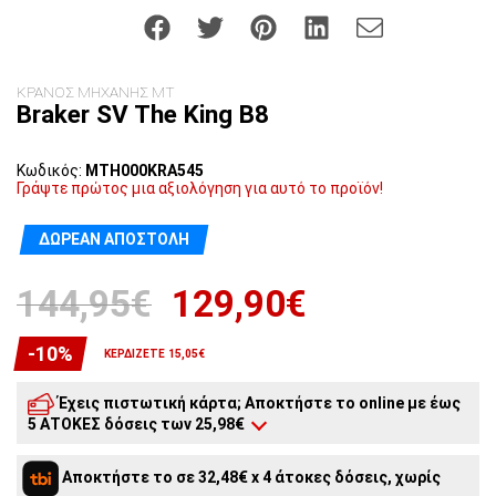
ΚΡΑΝΟΣ ΜΗΧΑΝΗΣ MT
Braker SV The King B8
Κωδικός:
MTH000KRA545
Γράψτε πρώτος μια αξιολόγηση για αυτό το προϊόν!
ΔΩΡΕΆΝ ΑΠΟΣΤΟΛΉ
144,95€
129,90€
-10%
ΚΕΡΔΊΖΕΤΕ 15,05€
Έχεις πιστωτική κάρτα; Αποκτήστε το online με έως
5 ΑΤΟΚΕΣ δόσεις των 25,98€
5
άτοκες δόσεις:
25,98€
/ μήνα
Αποκτήστε το σε 32,48€ x 4 άτοκες δόσεις, χωρίς
4
άτοκες δόσεις:
32,48€
/ μήνα