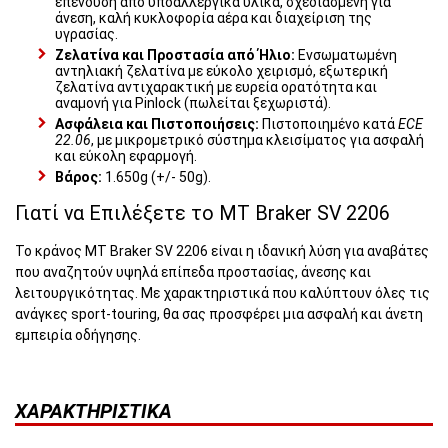
επένδυση από υποαλλεργικά υλικά, σχεδιασμένη για
άνεση, καλή κυκλοφορία αέρα και διαχείριση της
υγρασίας.
Ζελατίνα και Προστασία από Ήλιο:
Ενσωματωμένη
αντηλιακή ζελατίνα με εύκολο χειρισμό, εξωτερική
ζελατίνα αντιχαρακτική με ευρεία ορατότητα και
αναμονή για Pinlock (πωλείται ξεχωριστά).
Ασφάλεια και Πιστοποιήσεις:
Πιστοποιημένο κατά
ECE
22.06
, με μικρομετρικό σύστημα κλεισίματος για ασφαλή
και εύκολη εφαρμογή.
Βάρος:
1.650g (+/- 50g).
Γιατί να Επιλέξετε το MT Braker SV 2206
Το κράνος MT Braker SV 2206 είναι η ιδανική λύση για αναβάτες
που αναζητούν υψηλά επίπεδα προστασίας, άνεσης και
λειτουργικότητας. Με χαρακτηριστικά που καλύπτουν όλες τις
ανάγκες sport-touring, θα σας προσφέρει μια ασφαλή και άνετη
εμπειρία οδήγησης.
ΧΑΡΑΚΤΗΡΙΣΤΙΚΆ