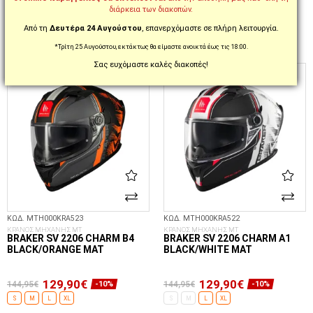
XS
S
M
L
XL
XXL
XS
S
M
L
XL
XXL
διάρκεια των διακοπών.
Από τη
Δευτέρα 24 Αυγούστου
, επανερχόμαστε σε πλήρη λειτουργία.
*Τρίτη 25 Αυγούστου, εκτάκτως θα είμαστε ανοικτά έως τις 18:00.
ΕΠΙΛΟΓΈΣ...
ΕΠΙΛΟΓΈΣ...
Σας ευχόμαστε καλές διακοπές!
FREE
FREE
ΚΩΔ. MTH000KRA523
ΚΩΔ. MTH000KRA522
ΚΡΑΝΟΣ ΜΗΧΑΝΗΣ MT
ΚΡΑΝΟΣ ΜΗΧΑΝΗΣ MT
BRAKER SV 2206 CHARM B4
BRAKER SV 2206 CHARM A1
BLACK/ORANGE MAT
BLACK/WHITE MAT
129,90€
129,90€
144,95€
144,95€
-10%
-10%
S
M
L
XL
S
M
L
XL