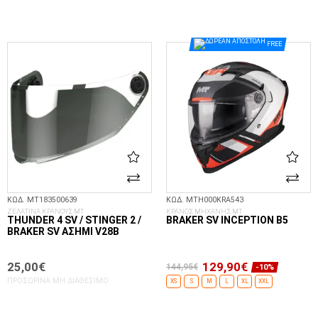
ΣΤΟ ΚΑΛΆΘΙ
FREE
ΚΩΔ. MT183500639
ΚΩΔ. MTH000KRA543
ΖΕΛΑΤΙΝΑ ΚΡΑΝΟΥΣ MT
ΚΡΑΝΟΣ ΜΗΧΑΝΗΣ MT
THUNDER 4 SV / STINGER 2 /
BRAKER SV INCEPTION B5
BRAKER SV ΑΣΗΜΊ V28B
25,00€
129,90€
144,95€
-10%
ΠΡΟΣΩΡΙΝΆ ΜΗ ΔΙΑΘΈΣΙΜΟ
XS
S
M
L
XL
XXL