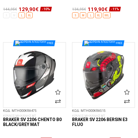
129,90€
119,90€
144,95€
134,95€
-10%
-11%
S
M
L
XL
S
M
L
XL
XXL
ΕΠΙΛΟΓΈΣ...
ΕΠΙΛΟΓΈΣ...
FREE
FREE
ΚΩΔ. MTH000KRA475
ΚΩΔ. MTH000KRA515
ΚΡΑΝΟΣ ΜΗΧΑΝΗΣ MT
ΚΡΑΝΟΣ ΜΗΧΑΝΗΣ MT
BRAKER SV 2206 CHENTO B0
BRAKER SV 2206 BERSIN E3
BLACK/GREY ΜΑΤ
FLUO