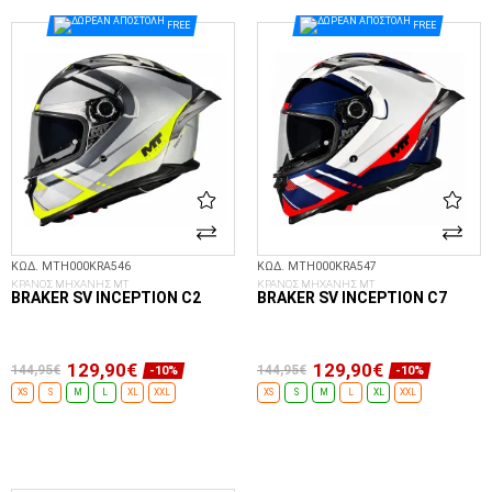
ΣΤΟ ΚΑΛΆΘΙ
FREE
FREE
ΚΩΔ. MTH000KRA546
ΚΩΔ. MTH000KRA547
ΚΡΑΝΟΣ ΜΗΧΑΝΗΣ MT
ΚΡΑΝΟΣ ΜΗΧΑΝΗΣ MT
BRAKER SV INCEPTION C2
BRAKER SV INCEPTION C7
129,90€
129,90€
144,95€
144,95€
-10%
-10%
XS
S
M
L
XL
XXL
XS
S
M
L
XL
XXL
ΕΠΙΛΟΓΈΣ...
ΕΠΙΛΟΓΈΣ...