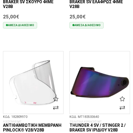
BRAKER SV ΣΚΟΎΡΟ ΦΙΜΈ
BRAKER SV ΕΛΑΦΡΏΣ ΦΙΜΈ
V28B
V28B
25,00€
25,00€
ΆΜΕΣΑ ΔΙΑΘΈΣΙΜΟ
ΆΜΕΣΑ ΔΙΑΘΈΣΙΜΟ
ΣΤΟ ΚΑΛΆΘΙ
ΣΤΟ ΚΑΛΆΘΙ
ΚΩΔ. 182809970
ΚΩΔ. MT183500640
ΑΞΕΣΟΥΑΡ MT
ΖΕΛΑΤΙΝΑ ΚΡΑΝΟΥΣ MT
ΑΝΤΙΘΑΜΒΩΤΙΚΉ ΜΕΜΒΡΆΝΗ
THUNDER 4 SV / STINGER 2 /
PINLOCK® V28/V28B
BRAKER SV ΙΡΙΔΊΟΥ V28B