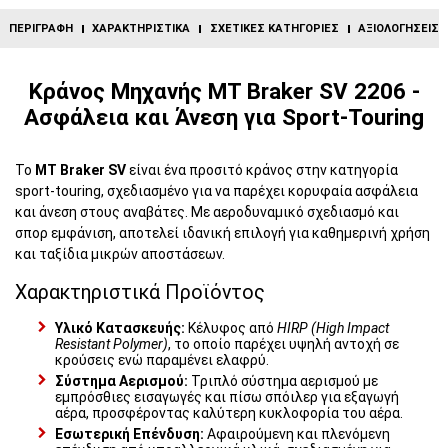
ΠΕΡΙΓΡΑΦΉ
ΧΑΡΑΚΤΗΡΙΣΤΙΚΆ
ΣΧΕΤΙΚΈΣ ΚΑΤΗΓΟΡΊΕΣ
ΑΞΙΟΛΟΓΉΣΕΙΣ (
Κράνος Μηχανής MT Braker SV 2206 -
Ασφάλεια και Άνεση για Sport-Touring
Το
MT Braker SV
είναι ένα προσιτό κράνος στην κατηγορία
sport-touring, σχεδιασμένο για να παρέχει κορυφαία ασφάλεια
και άνεση στους αναβάτες. Με αεροδυναμικό σχεδιασμό και
σπορ εμφάνιση, αποτελεί ιδανική επιλογή για καθημερινή χρήση
και ταξίδια μικρών αποστάσεων.
Χαρακτηριστικά Προϊόντος
Υλικό Κατασκευής:
Κέλυφος από
HIRP (High Impact
Resistant Polymer)
, το οποίο παρέχει υψηλή αντοχή σε
κρούσεις ενώ παραμένει ελαφρύ.
Σύστημα Αερισμού:
Τριπλό σύστημα αερισμού με
εμπρόσθιες εισαγωγές και πίσω σπόιλερ για εξαγωγή
αέρα, προσφέροντας καλύτερη κυκλοφορία του αέρα.
Εσωτερική Επένδυση:
Αφαιρούμενη και πλενόμενη