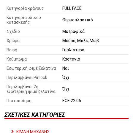
Κατηγορία κράνους
FULL FACE
Κατηγορία υλικού
Θερμοπλαστικό
κατασκευής
Σχέδιο
Με Γραφικά
Χρώμα
Μαύρο, Μπλε, Μωβ
Βαφή
Γυαλιστερό
Κούμπωμα
Καστάνια
Εσωτερική φιμέ ζελατίνα
Ναι
Περιλαμβάνει Pinlock
Όχι
Περιλαμβάνει 2η
Όχι
εξωτερική φιμέ ζελατίνα
Πιστοποίηση
ECE 22.06
ΣΧΕΤΙΚΈΣ ΚΑΤΗΓΟΡΊΕΣ
ΚΡΑΝΗ ΜΗΧΑΝΗΣ