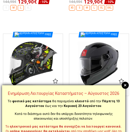
129,90€
129,90€
144,95€
144,95€
-10%
-10%
S
M
L
XL
XS
S
M
L
XL
XXL
ΕΠΙΛΟΓΈΣ...
ΕΠΙΛΟΓΈΣ...
FREE
FREE
+
Ενημέρωση Λειτουργίας Καταστήματος – Αύγουστος 2026
ΚΩΔ. MTH000KRA514
ΚΩΔ. MTH000KRA513
Το
φυσικό μας κατάστημα
θα παραμείνει
κλειστό
από την
Πέμπτη 13
ΚΡΑΝΟΣ ΜΗΧΑΝΗΣ MT
ΚΡΑΝΟΣ ΜΗΧΑΝΗΣ MT
Αυγούστου
έως και την
Κυριακή 23 Αυγούστου
.
BRAKER SV 2206 WILDRAT B3
BRAKER SV 2206 DEEP GREY
FLUO MAT
MAT A2
Κατά το διάστημα αυτό δεν θα υπάρχει δυνατότητα τηλεφωνικής
επικοινωνίας και υποστήριξης πελατών.
129,90€
119,90€
144,95€
134,95€
Το
ηλεκτρονικό μας κατάστημα θα συνεχίζει να λειτουργεί κανονικά.
-10%
-11%
Οι
online παραγγελίες θα εκτελούνται
από την αποθήκη μας καθ’ όλη τη