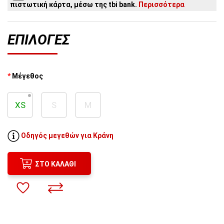
πιστωτική κάρτα, μέσω της tbi bank.
Περισσότερα
3
άτοκες δόσεις:
43,30€
/ μήνα
2
άτοκες δόσεις:
64,95€
/ μήνα
ΕΠΙΛΟΓΈΣ
Μέγεθος
XS
S
M
Οδηγός μεγεθών για Κράνη
ΣΤΟ ΚΑΛΆΘΙ