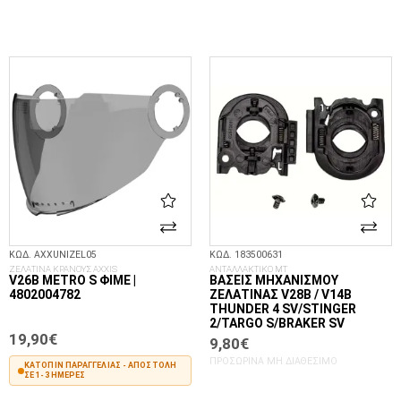
ΣΤΟ ΚΑΛΆΘΙ
ΣΤΟ ΚΑΛΆΘΙ
ΚΩΔ. AXXUNIZEL05
ΚΩΔ. 183500631
ΖΕΛΑΤΙΝΑ ΚΡΑΝΟΥΣ AXXIS
ΑΝΤΑΛΛΑΚΤΙΚΟ MT
V26B METRO S ΦΙΜΈ |
ΒΆΣΕΙΣ ΜΗΧΑΝΙΣΜΟΎ
4802004782
ΖΕΛΑΤΊΝΑΣ V28B / V14B
THUNDER 4 SV/STINGER
2/TARGO S/BRAKER SV
19,90€
9,80€
ΠΡΟΣΩΡΙΝΆ ΜΗ ΔΙΑΘΈΣΙΜΟ
ΚΑΤΌΠΙΝ ΠΑΡΑΓΓΕΛΊΑΣ - ΑΠΟΣΤΟΛΉ
ΣΕ 1-3 ΗΜΈΡΕΣ