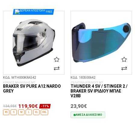
ΕΠΙΛΟΓΈΣ...
FREE
ΚΩΔ. MTH000KRA542
ΚΩΔ. 183500642
ΚΡΑΝΟΣ ΜΗΧΑΝΗΣ MT
ΖΕΛΑΤΙΝΑ ΚΡΑΝΟΥΣ MT
BRAKER SV PURE A12 NARDO
THUNDER 4 SV / STINGER 2 /
GREY
BRAKER SV ΙΡΙΔΊΟΥ ΜΠΛΕ
V28B
119,90€
23,90€
134,95€
-11%
XS
S
M
L
XL
XXL
ΆΜΕΣΑ ΔΙΑΘΈΣΙΜΟ
ΕΠΙΛΟΓΈΣ...