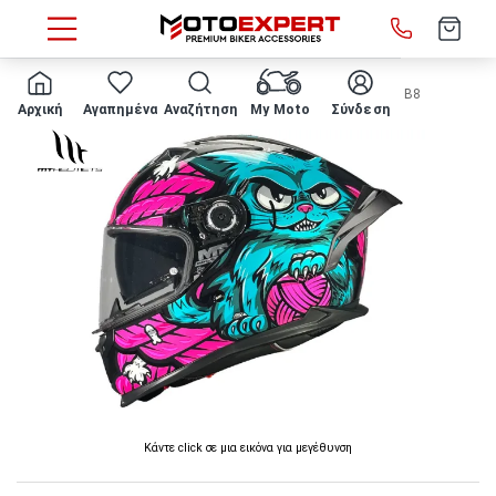
HOME
ΚΡΑΝΟΣ ΜΗΧΑΝΗΣ MT - Braker SV The King B8
Αρχική
Αγαπημένα
Αναζήτηση
My Moto
Σύνδεση
Κάντε click σε μια εικόνα για μεγέθυνση