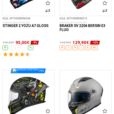
ΚΩΔ. MTH000KRA506
ΚΩΔ. MTH000KRA515
ΚΡΑΝΟΣ ΜΗΧΑΝΗΣ MT
ΚΡΑΝΟΣ ΜΗΧΑΝΗΣ MT
STINGER 2 YOZU A7 GLOSS
BRAKER SV 2206 BERSIN E3
FLUO
95,00€
129,90€
104,95€
144,95€
-9%
-10%
XS
S
M
L
XL
XS
S
M
L
XL
XXL
ΕΠΙΛΟΓΈΣ...
ΕΠΙΛΟΓΈΣ...
FREE