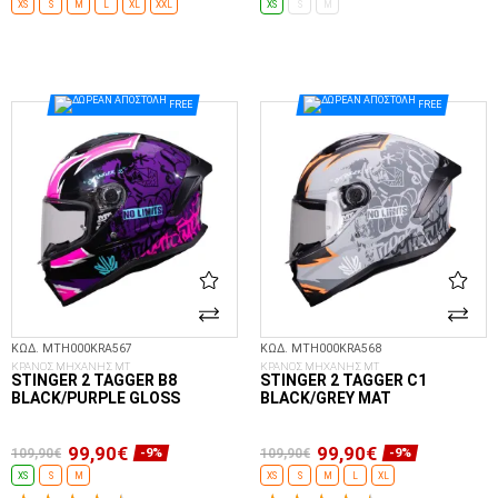
XS
S
M
L
XL
XXL
XS
S
M
ΕΠΙΛΟΓΈΣ...
ΕΠΙΛΟΓΈΣ...
FREE
FREE
ΚΩΔ. MTH000KRA567
ΚΩΔ. MTH000KRA568
ΚΡΑΝΟΣ ΜΗΧΑΝΗΣ MT
ΚΡΑΝΟΣ ΜΗΧΑΝΗΣ MT
STINGER 2 TAGGER B8
STINGER 2 TAGGER C1
BLACK/PURPLE GLOSS
BLACK/GREY MAT
99,90€
99,90€
109,90€
109,90€
-9%
-9%
XS
S
M
XS
S
M
L
XL