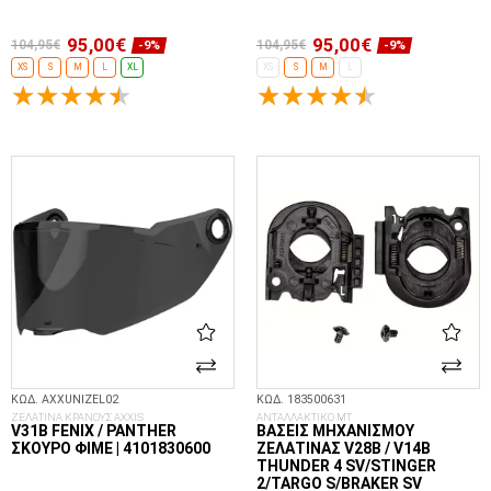
95,00€
95,00€
104,95€
104,95€
-9%
-9%
XS
S
M
L
XL
XS
S
M
L
ΕΠΙΛΟΓΈΣ...
ΕΠΙΛΟΓΈΣ...
ΚΩΔ. AXXUNIZEL02
ΚΩΔ. 183500631
ΖΕΛΑΤΙΝΑ ΚΡΑΝΟΥΣ AXXIS
ΑΝΤΑΛΛΑΚΤΙΚΟ MT
V31B FENIX / PANTHER
ΒΆΣΕΙΣ ΜΗΧΑΝΙΣΜΟΎ
ΣΚΟΎΡΟ ΦΙΜΈ | 4101830600
ΖΕΛΑΤΊΝΑΣ V28B / V14B
THUNDER 4 SV/STINGER
2/TARGO S/BRAKER SV