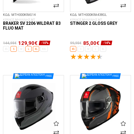
ΚΩΔ. MTH000KRA514
ΚΩΔ. MTH000KRA438GL
ΚΡΑΝΟΣ ΜΗΧΑΝΗΣ MT
ΚΡΑΝΟΣ ΜΗΧΑΝΗΣ MT
BRAKER SV 2206 WILDRAT B3
STINGER 2 GLOSS GREY
FLUO MAT
129,90€
85,00€
144,95€
99,95€
-10%
-14%
XS
S
M
L
XL
XXL
XS
S
M
L
XL
ΕΠΙΛΟΓΈΣ...
ΕΠΙΛΟΓΈΣ...
FREE
FREE