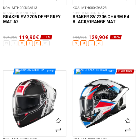
ΚΩΔ. MTH000KRA513
ΚΩΔ. MTH000KRA523
ΚΡΑΝΟΣ ΜΗΧΑΝΗΣ MT
ΚΡΑΝΟΣ ΜΗΧΑΝΗΣ MT
BRAKER SV 2206 DEEP GREY
BRAKER SV 2206 CHARM B4
MAT A2
BLACK/ORANGE MAT
119,90€
129,90€
134,95€
144,95€
-11%
-10%
XS
S
M
L
XL
XXL
S
M
L
XL
ΕΠΙΛΟΓΈΣ...
ΕΠΙΛΟΓΈΣ...
FREE
FREE
ΠΡΟΣΦΟΡΆ