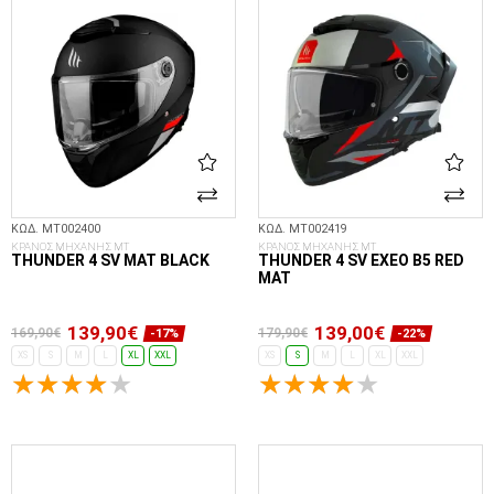
ΚΩΔ. MT002400
ΚΩΔ. MT002419
ΚΡΑΝΟΣ ΜΗΧΑΝΗΣ MT
ΚΡΑΝΟΣ ΜΗΧΑΝΗΣ MT
THUNDER 4 SV MAT BLACK
THUNDER 4 SV EXEO B5 RED
MAT
139,90€
139,00€
169,90€
179,90€
-17%
-22%
XS
S
M
L
XL
XXL
XS
S
M
L
XL
XXL
ΕΠΙΛΟΓΈΣ...
ΕΠΙΛΟΓΈΣ...