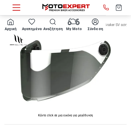
HOME
ΖΕΛΑΤΙΝΑ ΚΡΑΝΟΥΣ MT - Thunder 4 SV / Stinger 2 / Braker SV ασημ
Αρχική
Αγαπημένα
Αναζήτηση
My Moto
Σύνδεση
Κάντε click σε μια εικόνα για μεγέθυνση