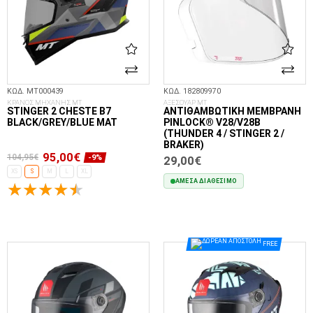
ΚΩΔ. MT000439
ΚΩΔ. 182809970
ΚΡΑΝΟΣ ΜΗΧΑΝΗΣ MT
ΑΞΕΣΟΥΑΡ MT
STINGER 2 CHESTE B7
ΑΝΤΙΘΑΜΒΩΤΙΚΉ ΜΕΜΒΡΆΝΗ
BLACK/GREY/BLUE MAT
PINLOCK® V28/V28B
(THUNDER 4 / STINGER 2 /
BRAKER)
95,00€
104,95€
-9%
29,00€
XS
S
M
L
XL
ΆΜΕΣΑ ΔΙΑΘΈΣΙΜΟ
ΕΠΙΛΟΓΈΣ...
ΣΤΟ ΚΑΛΆΘΙ
FREE