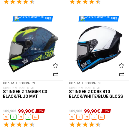
ΕΠΙΛΟΓΈΣ...
ΕΠΙΛΟΓΈΣ...
FREE
FREE
ΚΩΔ. MTH000KRA569
ΚΩΔ. MTH000KRA566
ΚΡΑΝΟΣ ΜΗΧΑΝΗΣ MT
ΚΡΑΝΟΣ ΜΗΧΑΝΗΣ MT
STINGER 2 TAGGER C3
STINGER 2 CORE B10
BLACK/FLUO MAT
BLACK/WHITE/BLUE GLOSS
99,90€
99,90€
109,90€
109,90€
-9%
-9%
XS
S
M
L
XL
XS
S
M
L
XL