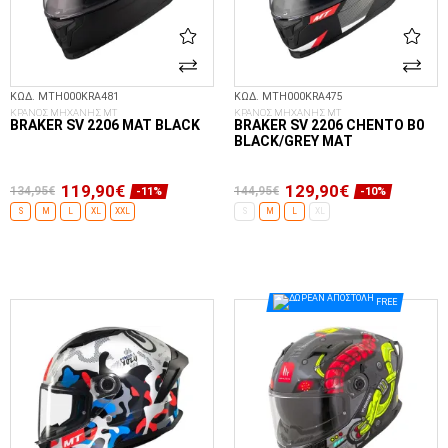
ΚΩΔ. MTH000KRA481
ΚΩΔ. MTH000KRA475
ΚΡΑΝΟΣ ΜΗΧΑΝΗΣ MT
ΚΡΑΝΟΣ ΜΗΧΑΝΗΣ MT
BRAKER SV 2206 MAT BLACK
BRAKER SV 2206 CHENTO B0
BLACK/GREY ΜΑΤ
119,90€
129,90€
134,95€
144,95€
-11%
-10%
S
M
L
XL
XXL
S
M
L
XL
ΕΠΙΛΟΓΈΣ...
ΕΠΙΛΟΓΈΣ...
FREE