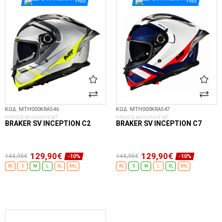
FREE
FREE
ΚΩΔ. MTH000KRA546
ΚΩΔ. MTH000KRA547
ΚΡΑΝΟΣ ΜΗΧΑΝΗΣ MT
ΚΡΑΝΟΣ ΜΗΧΑΝΗΣ MT
BRAKER SV INCEPTION C2
BRAKER SV INCEPTION C7
129,90€
129,90€
144,95€
144,95€
-10%
-10%
XS
S
M
L
XL
XXL
XS
S
M
L
XL
XXL
ΕΠΙΛΟΓΈΣ...
ΕΠΙΛΟΓΈΣ...