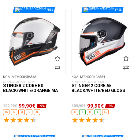
ΕΠΙΛΟΓΈΣ...
ΕΠΙΛΟΓΈΣ...
FREE
FREE
ΚΩΔ. MTH000KRA565
ΚΩΔ. MTH000KRA564
ΚΡΑΝΟΣ ΜΗΧΑΝΗΣ MT
ΚΡΑΝΟΣ ΜΗΧΑΝΗΣ MT
STINGER 2 CORE B0
STINGER 2 CORE A5
BLACK/WHITE/ORANGE MAT
BLACK/WHITE/RED GLOSS
99,90€
99,90€
109,90€
109,90€
-9%
-9%
XS
S
M
L
XL
XS
S
M
L
XL
ΕΠΙΛΟΓΈΣ...
ΕΠΙΛΟΓΈΣ...