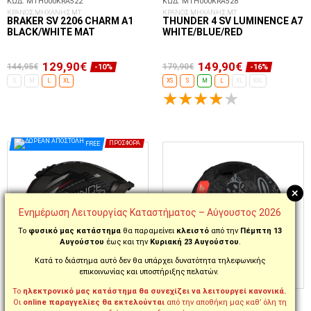
ΚΩΔ. MTH000KRA522
ΚΩΔ. MTH000KRA528
ΚΡΑΝΟΣ ΜΗΧΑΝΗΣ MT
ΚΡΑΝΟΣ ΜΗΧΑΝΗΣ MT
BRAKER SV 2206 CHARM A1
THUNDER 4 SV LUMINENCE A7
BLACK/WHITE MAT
WHITE/BLUE/RED
129,90€
149,90€
144,95€
179,90€
-10%
-16%
S
M
L
XL
XS
S
M
L
XL
XXL
ΕΠΙΛΟΓΈΣ...
ΕΠΙΛΟΓΈΣ...
FREE
ΠΡΟΣΦΟΡΆ
+
Ενημέρωση Λειτουργίας Καταστήματος – Αύγουστος 2026
Το
φυσικό μας κατάστημα
θα παραμείνει
κλειστό
από την
Πέμπτη 13
Αυγούστου
έως και την
Κυριακή 23 Αυγούστου
.
Κατά το διάστημα αυτό δεν θα υπάρχει δυνατότητα τηλεφωνικής
επικοινωνίας και υποστήριξης πελατών.
Το
ηλεκτρονικό μας κατάστημα θα συνεχίζει να λειτουργεί κανονικά.
ΚΩΔ. MTH000KRA516
ΚΩΔ. MTH000KRA524
Οι
online παραγγελίες θα εκτελούνται
από την αποθήκη μας καθ’ όλη τη
ΚΡΑΝΟΣ ΜΗΧΑΝΗΣ MT
ΚΡΑΝΟΣ ΜΗΧΑΝΗΣ MT