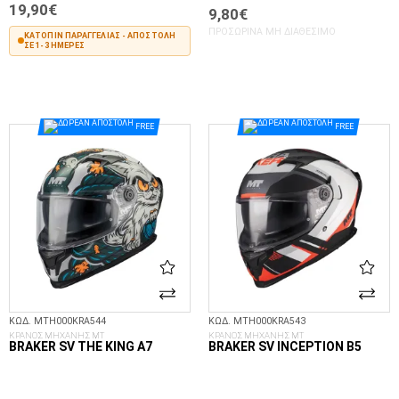
19,90€
9,80€
ΠΡΟΣΩΡΙΝΆ ΜΗ ΔΙΑΘΈΣΙΜΟ
ΚΑΤΌΠΙΝ ΠΑΡΑΓΓΕΛΊΑΣ - ΑΠΟΣΤΟΛΉ
ΣΕ 1-3 ΗΜΈΡΕΣ
ΣΤΟ ΚΑΛΆΘΙ
FREE
FREE
ΚΩΔ. MTH000KRA544
ΚΩΔ. MTH000KRA543
ΚΡΑΝΟΣ ΜΗΧΑΝΗΣ MT
ΚΡΑΝΟΣ ΜΗΧΑΝΗΣ MT
BRAKER SV THE KING A7
BRAKER SV INCEPTION B5