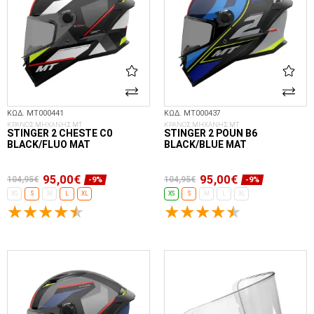
ΚΩΔ. MT000441
ΚΩΔ. MT000437
ΚΡΑΝΟΣ ΜΗΧΑΝΗΣ MT
ΚΡΑΝΟΣ ΜΗΧΑΝΗΣ MT
STINGER 2 CHESTE C0
STINGER 2 POUN B6
BLACK/FLUO MAT
BLACK/BLUE MAT
95,00€
95,00€
104,95€
104,95€
-9%
-9%
XS
S
M
L
XL
XS
S
M
L
XL
ΕΠΙΛΟΓΈΣ...
ΕΠΙΛΟΓΈΣ...