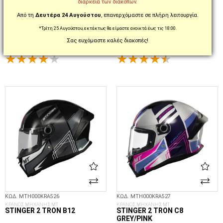
διάρκεια των διακοπών.
THUNDER 4 SV LUMINENCE D1
STINGER 2 RAM F1 MAT
MAT
Από τη
Δευτέρα 24 Αυγούστου
, επανερχόμαστε σε πλήρη λειτουργία.
*Τρίτη 25 Αυγούστου, εκτάκτως θα είμαστε ανοικτά έως τις 18:00.
149,90€
95,00€
179,90€
104,95€
-16%
-9%
Σας ευχόμαστε καλές διακοπές!
XS
S
M
L
XL
XXL
3XL
XS
S
M
L
XL
ΕΠΙΛΟΓΈΣ...
ΕΠΙΛΟΓΈΣ...
ΚΩΔ. MTH000KRA526
ΚΩΔ. MTH000KRA527
ΚΡΑΝΟΣ ΜΗΧΑΝΗΣ MT
ΚΡΑΝΟΣ ΜΗΧΑΝΗΣ MT
STINGER 2 TRON B12
STINGER 2 TRON C8
GREY/PINK