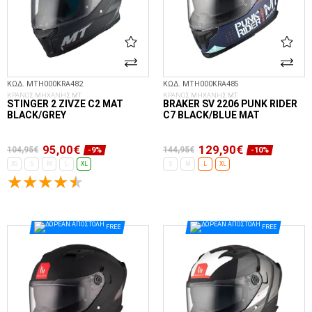
ΚΩΔ. MTH000KRA482
ΚΩΔ. MTH000KRA485
ΚΡΑΝΟΣ ΜΗΧΑΝΗΣ MT
ΚΡΑΝΟΣ ΜΗΧΑΝΗΣ MT
STINGER 2 ZIVZE C2 MAT
BRAKER SV 2206 PUNK RIDER
BLACK/GREY
C7 BLACK/BLUE MAT
95,00€
129,90€
104,95€
144,95€
-9%
-10%
XS
S
M
L
XL
S
M
L
XL
ΕΠΙΛΟΓΈΣ...
ΕΠΙΛΟΓΈΣ...
FREE
FREE