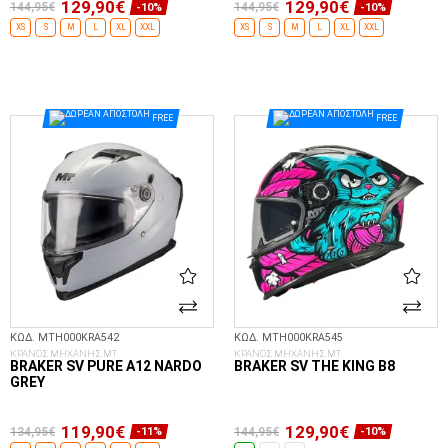
129,90€
129,90€
144,95€
144,95€
-10%
-10%
XS
S
M
L
XL
XXL
XS
S
M
L
XL
XXL
ΕΠΙΛΟΓΈΣ...
ΕΠΙΛΟΓΈΣ...
FREE
FREE
ΚΩΔ. MTH000KRA542
ΚΩΔ. MTH000KRA545
ΚΡΑΝΟΣ ΜΗΧΑΝΗΣ MT
ΚΡΑΝΟΣ ΜΗΧΑΝΗΣ MT
BRAKER SV PURE A12 NARDO
BRAKER SV THE KING B8
GREY
119,90€
129,90€
134,95€
144,95€
-11%
-10%