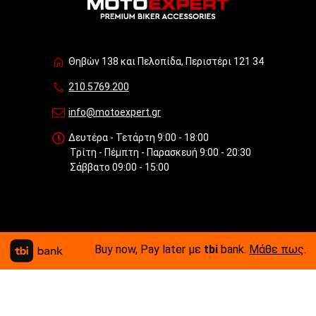
Θηβών 138 και Πελοπίδα, Περιστέρι 121 34
210.5769.200
info@motoexpert.gr
Δευτέρα - Τετάρτη 9:00 - 18:00
Τρίτη - Πέμπτη - Παρασκευή 9:00 - 20:30
Σάββατο 09:00 - 15:00
Buy now, Pay later με
tbi
bank.
Μάθε πως
.