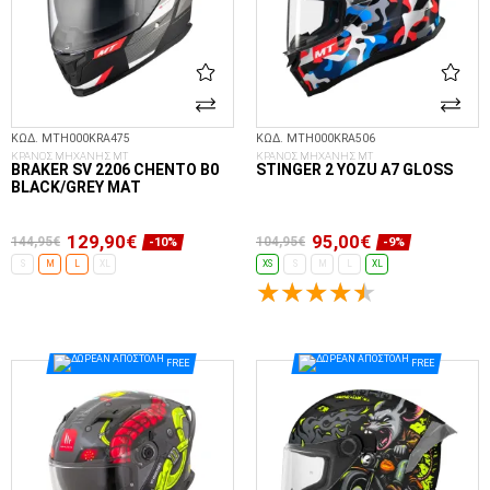
ΚΩΔ. MTH000KRA475
ΚΩΔ. MTH000KRA506
ΚΡΑΝΟΣ ΜΗΧΑΝΗΣ MT
ΚΡΑΝΟΣ ΜΗΧΑΝΗΣ MT
BRAKER SV 2206 CHENTO B0
STINGER 2 YOZU A7 GLOSS
BLACK/GREY ΜΑΤ
129,90€
95,00€
144,95€
104,95€
-10%
-9%
S
M
L
XL
XS
S
M
L
XL
ΕΠΙΛΟΓΈΣ...
ΕΠΙΛΟΓΈΣ...
FREE
FREE