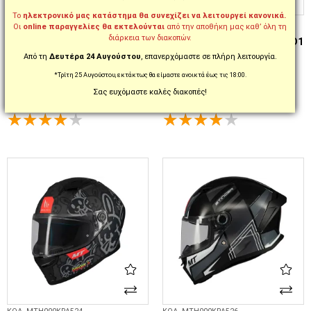
Το
ηλεκτρονικό μας κατάστημα θα συνεχίζει να λειτουργεί κανονικά.
ΚΩΔ. MTH000KRA528
ΚΩΔ. MTH000KRA516
Οι
online παραγγελίες θα εκτελούνται
από την αποθήκη μας καθ’ όλη τη
ΚΡΑΝΟΣ ΜΗΧΑΝΗΣ MT
ΚΡΑΝΟΣ ΜΗΧΑΝΗΣ MT
διάρκεια των διακοπών.
THUNDER 4 SV LUMINENCE A7
THUNDER 4 SV LUMINENCE D1
WHITE/BLUE/RED
MAT
Από τη
Δευτέρα 24 Αυγούστου
, επανερχόμαστε σε πλήρη λειτουργία.
*Τρίτη 25 Αυγούστου, εκτάκτως θα είμαστε ανοικτά έως τις 18:00.
149,90€
149,90€
179,90€
179,90€
-16%
-16%
Σας ευχόμαστε καλές διακοπές!
XS
S
M
L
XL
XXL
XS
S
M
L
XL
XXL
3XL
ΕΠΙΛΟΓΈΣ...
ΕΠΙΛΟΓΈΣ...