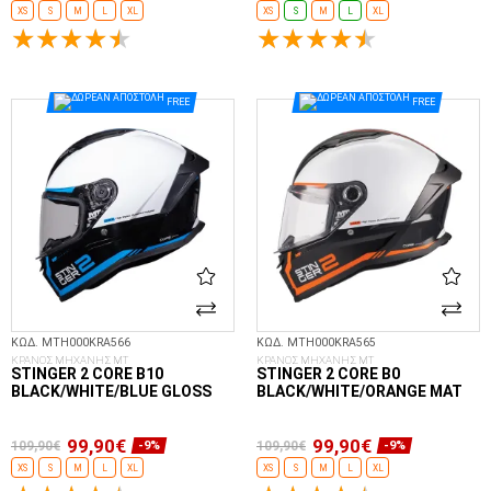
XS
S
M
L
XL
XS
S
M
L
XL
ΕΠΙΛΟΓΈΣ...
ΕΠΙΛΟΓΈΣ...
FREE
FREE
ΚΩΔ. MTH000KRA566
ΚΩΔ. MTH000KRA565
ΚΡΑΝΟΣ ΜΗΧΑΝΗΣ MT
ΚΡΑΝΟΣ ΜΗΧΑΝΗΣ MT
STINGER 2 CORE B10
STINGER 2 CORE B0
BLACK/WHITE/BLUE GLOSS
BLACK/WHITE/ORANGE MAT
99,90€
99,90€
109,90€
109,90€
-9%
-9%
XS
S
M
L
XL
XS
S
M
L
XL