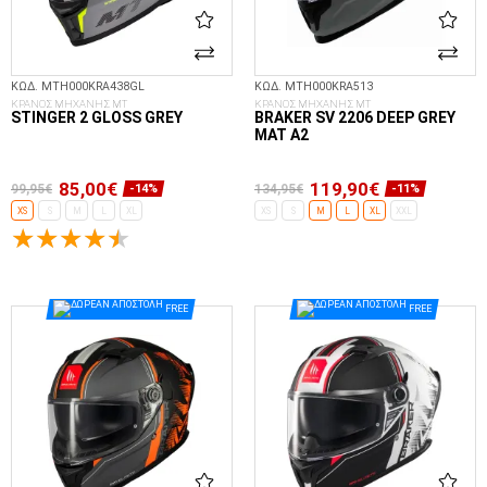
ΚΩΔ. MTH000KRA438GL
ΚΩΔ. MTH000KRA513
ΚΡΑΝΟΣ ΜΗΧΑΝΗΣ MT
ΚΡΑΝΟΣ ΜΗΧΑΝΗΣ MT
STINGER 2 GLOSS GREY
BRAKER SV 2206 DEEP GREY
MAT A2
85,00€
119,90€
99,95€
134,95€
-14%
-11%
XS
S
M
L
XL
XS
S
M
L
XL
XXL
ΕΠΙΛΟΓΈΣ...
ΕΠΙΛΟΓΈΣ...
FREE
FREE