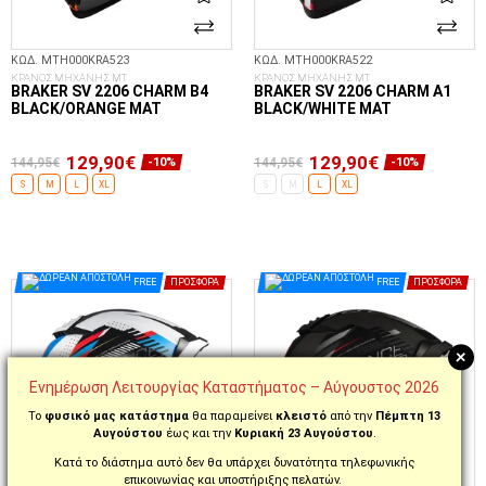
ΚΩΔ. MTH000KRA523
ΚΩΔ. MTH000KRA522
ΚΡΑΝΟΣ ΜΗΧΑΝΗΣ MT
ΚΡΑΝΟΣ ΜΗΧΑΝΗΣ MT
BRAKER SV 2206 CHARM B4
BRAKER SV 2206 CHARM A1
BLACK/ORANGE MAT
BLACK/WHITE MAT
129,90€
129,90€
144,95€
144,95€
-10%
-10%
S
M
L
XL
S
M
L
XL
ΕΠΙΛΟΓΈΣ...
ΕΠΙΛΟΓΈΣ...
FREE
ΠΡΟΣΦΟΡΆ
FREE
ΠΡΟΣΦΟΡΆ
+
Ενημέρωση Λειτουργίας Καταστήματος – Αύγουστος 2026
Το
φυσικό μας κατάστημα
θα παραμείνει
κλειστό
από την
Πέμπτη 13
Αυγούστου
έως και την
Κυριακή 23 Αυγούστου
.
Κατά το διάστημα αυτό δεν θα υπάρχει δυνατότητα τηλεφωνικής
επικοινωνίας και υποστήριξης πελατών.