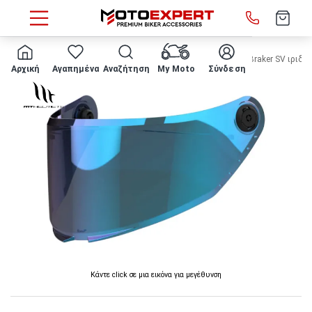
HOME
ΖΕΛΑΤΙΝΑ ΚΡΑΝΟΥΣ MT - Thunder 4 SV / Stinger 2 / Braker SV ιριδί
Αρχική
Αγαπημένα
Αναζήτηση
My Moto
Σύνδεση
Κάντε click σε μια εικόνα για μεγέθυνση