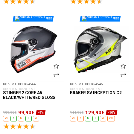
ΕΠΙΛΟΓΈΣ...
ΕΠΙΛΟΓΈΣ...
FREE
FREE
ΚΩΔ. MTH000KRA564
ΚΩΔ. MTH000KRA546
ΚΡΑΝΟΣ ΜΗΧΑΝΗΣ MT
ΚΡΑΝΟΣ ΜΗΧΑΝΗΣ MT
STINGER 2 CORE A5
BRAKER SV INCEPTION C2
BLACK/WHITE/RED GLOSS
99,90€
129,90€
109,90€
144,95€
-9%
-10%
XS
S
M
L
XL
XS
S
M
L
XL
XXL