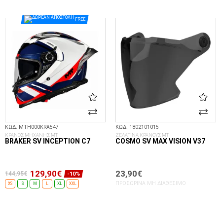
ΕΠΙΛΟΓΈΣ...
ΕΠΙΛΟΓΈΣ...
FREE
ΚΩΔ. MTH000KRA547
ΚΩΔ. 1802101015
ΚΡΑΝΟΣ ΜΗΧΑΝΗΣ MT
ΖΕΛΑΤΙΝΑ ΚΡΑΝΟΥΣ MT
BRAKER SV INCEPTION C7
COSMO SV MAX VISION V37
129,90€
23,90€
144,95€
-10%
ΠΡΟΣΩΡΙΝΆ ΜΗ ΔΙΑΘΈΣΙΜΟ
XS
S
M
L
XL
XXL
ΕΠΙΛΟΓΈΣ...