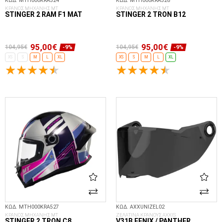
ΚΩΔ. MTH000KRA524
ΚΩΔ. MTH000KRA526
ΚΡΑΝΟΣ ΜΗΧΑΝΗΣ MT
ΚΡΑΝΟΣ ΜΗΧΑΝΗΣ MT
STINGER 2 RAM F1 MAT
STINGER 2 TRON B12
95,00€
95,00€
104,95€
104,95€
-9%
-9%
XS
S
M
L
XL
XS
S
M
L
XL
ΕΠΙΛΟΓΈΣ...
ΕΠΙΛΟΓΈΣ...
ΚΩΔ. MTH000KRA527
ΚΩΔ. AXXUNIZEL02
ΚΡΑΝΟΣ ΜΗΧΑΝΗΣ MT
ΖΕΛΑΤΙΝΑ ΚΡΑΝΟΥΣ AXXIS
STINGER 2 TRON C8
V31B FENIX / PANTHER