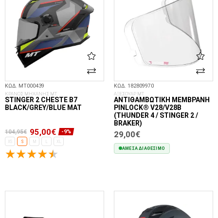
ΚΩΔ. MT000439
ΚΩΔ. 182809970
ΚΡΑΝΟΣ ΜΗΧΑΝΗΣ MT
ΑΞΕΣΟΥΑΡ MT
STINGER 2 CHESTE B7
ΑΝΤΙΘΑΜΒΩΤΙΚΉ ΜΕΜΒΡΆΝΗ
BLACK/GREY/BLUE MAT
PINLOCK® V28/V28B
(THUNDER 4 / STINGER 2 /
BRAKER)
95,00€
104,95€
-9%
29,00€
XS
S
M
L
XL
ΆΜΕΣΑ ΔΙΑΘΈΣΙΜΟ
ΕΠΙΛΟΓΈΣ...
ΣΤΟ ΚΑΛΆΘΙ