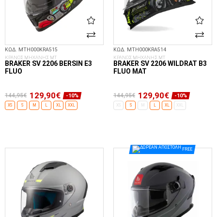
ΚΩΔ. MTH000KRA515
ΚΩΔ. MTH000KRA514
ΚΡΑΝΟΣ ΜΗΧΑΝΗΣ MT
ΚΡΑΝΟΣ ΜΗΧΑΝΗΣ MT
BRAKER SV 2206 BERSIN E3
BRAKER SV 2206 WILDRAT B3
FLUO
FLUO MAT
129,90€
129,90€
144,95€
144,95€
-10%
-10%
XS
S
M
L
XL
XXL
XS
S
M
L
XL
XXL
ΕΠΙΛΟΓΈΣ...
ΕΠΙΛΟΓΈΣ...
FREE