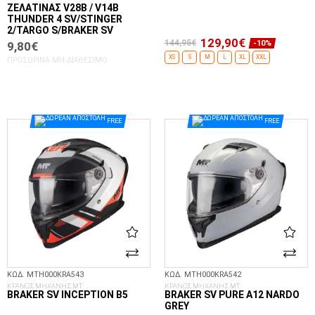
ΖΕΛΑΤΊΝΑΣ V28B / V14B
THUNDER 4 SV/STINGER
2/TARGO S/BRAKER SV
129,90€
144,95€
-10%
9,80€
XS
S
M
L
XL
XXL
ΠΡΟΣΩΡΙΝΆ ΜΗ ΔΙΑΘΈΣΙΜΟ
ΕΠΙΛΟΓΈΣ...
FREE
FREE
ΚΩΔ. MTH000KRA543
ΚΩΔ. MTH000KRA542
ΚΡΑΝΟΣ ΜΗΧΑΝΗΣ MT
ΚΡΑΝΟΣ ΜΗΧΑΝΗΣ MT
BRAKER SV INCEPTION B5
BRAKER SV PURE A12 NARDO
GREY