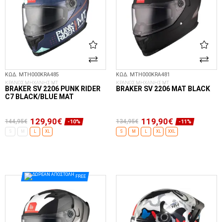
ΚΩΔ. MTH000KRA485
ΚΩΔ. MTH000KRA481
ΚΡΑΝΟΣ ΜΗΧΑΝΗΣ MT
ΚΡΑΝΟΣ ΜΗΧΑΝΗΣ MT
BRAKER SV 2206 PUNK RIDER
BRAKER SV 2206 MAT BLACK
C7 BLACK/BLUE MAT
129,90€
119,90€
144,95€
134,95€
-10%
-11%
S
M
L
XL
S
M
L
XL
XXL
ΕΠΙΛΟΓΈΣ...
ΕΠΙΛΟΓΈΣ...
FREE