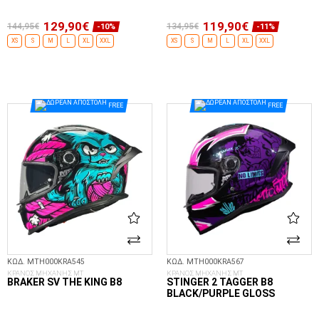
129,90€
119,90€
144,95€
134,95€
-10%
-11%
XS
S
M
L
XL
XXL
XS
S
M
L
XL
XXL
ΕΠΙΛΟΓΈΣ...
ΕΠΙΛΟΓΈΣ...
FREE
FREE
ΚΩΔ. MTH000KRA545
ΚΩΔ. MTH000KRA567
ΚΡΑΝΟΣ ΜΗΧΑΝΗΣ MT
ΚΡΑΝΟΣ ΜΗΧΑΝΗΣ MT
BRAKER SV THE KING B8
STINGER 2 TAGGER B8
BLACK/PURPLE GLOSS