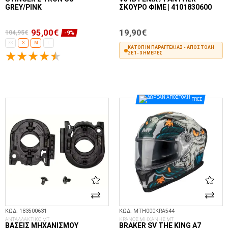
GREY/PINK
ΣΚΟΎΡΟ ΦΙΜΈ | 4101830600
95,00€
19,90€
104,95€
-9%
XS
S
M
L
ΚΑΤΌΠΙΝ ΠΑΡΑΓΓΕΛΊΑΣ - ΑΠΟΣΤΟΛΉ
ΣΕ 1-3 ΗΜΈΡΕΣ
ΕΠΙΛΟΓΈΣ...
ΣΤΟ ΚΑΛΆΘΙ
FREE
ΚΩΔ. 183500631
ΚΩΔ. MTH000KRA544
ΑΝΤΑΛΛΑΚΤΙΚΟ MT
ΚΡΑΝΟΣ ΜΗΧΑΝΗΣ MT
ΒΆΣΕΙΣ ΜΗΧΑΝΙΣΜΟΎ
BRAKER SV THE KING A7