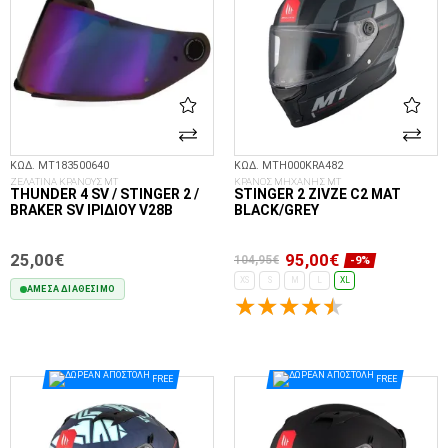
ΚΩΔ. MT183500640
ΚΩΔ. MTH000KRA482
ΖΕΛΑΤΙΝΑ ΚΡΑΝΟΥΣ MT
ΚΡΑΝΟΣ ΜΗΧΑΝΗΣ MT
THUNDER 4 SV / STINGER 2 /
STINGER 2 ZIVZE C2 MAT
BRAKER SV ΙΡΙΔΊΟΥ V28B
BLACK/GREY
25,00€
95,00€
104,95€
-9%
XS
S
M
L
XL
ΆΜΕΣΑ ΔΙΑΘΈΣΙΜΟ
ΕΠΙΛΟΓΈΣ...
ΣΤΟ ΚΑΛΆΘΙ
FREE
FREE