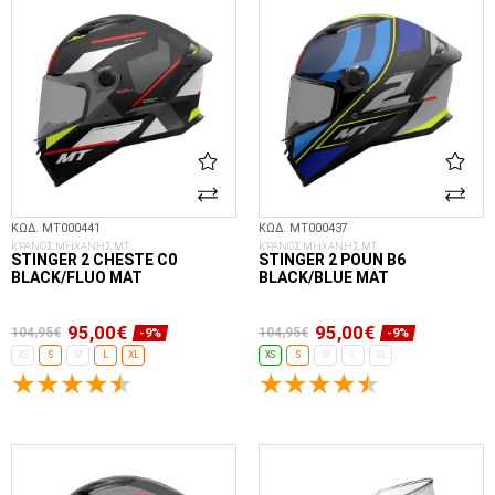
ΚΩΔ. MT000441
ΚΩΔ. MT000437
ΚΡΑΝΟΣ ΜΗΧΑΝΗΣ MT
ΚΡΑΝΟΣ ΜΗΧΑΝΗΣ MT
STINGER 2 CHESTE C0
STINGER 2 POUN B6
BLACK/FLUO MAT
BLACK/BLUE MAT
95,00€
95,00€
104,95€
104,95€
-9%
-9%
XS
S
M
L
XL
XS
S
M
L
XL
ΕΠΙΛΟΓΈΣ...
ΕΠΙΛΟΓΈΣ...