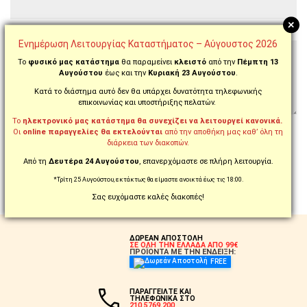
+
Η Αξιολόγηση σας
Ενημέρωση Λειτουργίας Καταστήματος – Αύγουστος 2026
Το
φυσικό μας κατάστημα
θα παραμείνει
κλειστό
από την
Πέμπτη 13
Αυγούστου
έως και την
Κυριακή 23 Αυγούστου
.
Κατά το διάστημα αυτό δεν θα υπάρχει δυνατότητα τηλεφωνικής
επικοινωνίας και υποστήριξης πελατών.
Σημείωση:
Παρακαλούμε όχι greeklish
Το
ηλεκτρονικό μας κατάστημα θα συνεχίζει να λειτουργεί κανονικά.
Οι
online παραγγελίες θα εκτελούνται
από την αποθήκη μας καθ’ όλη τη
διάρκεια των διακοπών.
Βαθμολογία
Κακή
Καλή
Από τη
Δευτέρα 24 Αυγούστου
, επανερχόμαστε σε πλήρη λειτουργία.
ΣΥΝΈΧΕΙΑ
*Τρίτη 25 Αυγούστου, εκτάκτως θα είμαστε ανοικτά έως τις 18:00.
Σας ευχόμαστε καλές διακοπές!
ΔΩΡΕΑΝ ΑΠΟΣΤΟΛΗ
ΣΕ ΟΛΗ ΤΗΝ ΕΛΛΑΔΑ ΑΠΟ 99€
ΠΡΟΪΟΝΤΑ ΜΕ ΤΗΝ ΕΝΔΕΙΞΗ:
FREE
ΠΑΡΑΓΓΕΙΛΤΕ ΚΑΙ
ΤΗΛΕΦΩΝΙΚΑ ΣΤΟ
210.5769.200