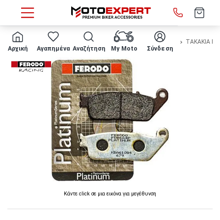
HOME
Μάρκα/μοντέλο
HONDA
NC750 X
2021 - 2023
ΤΑΚΑΚΙΑ FE
Αρχική
Αγαπημένα
Αναζήτηση
My Moto
Σύνδεση
Κάντε click σε μια εικόνα για μεγέθυνση