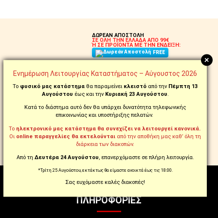
ΔΩΡΕΑΝ ΑΠΟΣΤΟΛΗ
ΣΕ ΟΛΗ ΤΗΝ ΕΛΛΑΔΑ ΑΠΟ 99€
Ή ΣΕ ΠΡΟΪΟΝΤΑ ΜΕ ΤΗΝ ΕΝΔΕΙΞΗ:
FREE
+
Ενημέρωση Λειτουργίας Καταστήματος – Αύγουστος 2026
ΠΑΡΑΓΓΕΙΛΤΕ ΚΑΙ
ΤΗΛΕΦΩΝΙΚΑ ΣΤΟ
210.5769.200
Το
φυσικό μας κατάστημα
θα παραμείνει
κλειστό
από την
Πέμπτη 13
Αυγούστου
έως και την
Κυριακή 23 Αυγούστου
.
ΑΛΛΑΞΑΤΕ ΓΝΩΜΗ;
Κατά το διάστημα αυτό δεν θα υπάρχει δυνατότητα τηλεφωνικής
ΔΙΚΑΙΩΜΑ ΕΠΙΣΤΡΟΦΗΣ
ΣΕ ΕΩΣ 14 ΗΜΕΡΕΣ!
επικοινωνίας και υποστήριξης πελατών.
Το
ηλεκτρονικό μας κατάστημα θα συνεχίζει να λειτουργεί κανονικά.
ΔΟΣΕΙΣ ΜΕ ΕΥΕΛΙΞΙΑ
Οι
online παραγγελίες θα εκτελούνται
από την αποθήκη μας καθ’ όλη τη
ΕΩΣ 18 ΑΤΟΚΕΣ ΜΕ ΠΙΣΤΩΤΙΚΗ
διάρκεια των διακοπών.
ΕΩΣ 60 ΔΟΣΕΙΣ ΜΕ tbi bank
Από τη
Δευτέρα 24 Αυγούστου
, επανερχόμαστε σε πλήρη λειτουργία.
*Τρίτη 25 Αυγούστου, εκτάκτως θα είμαστε ανοικτά έως τις 18:00.
Σας ευχόμαστε καλές διακοπές!
ΠΛΗΡΟΦΟΡΊΕΣ