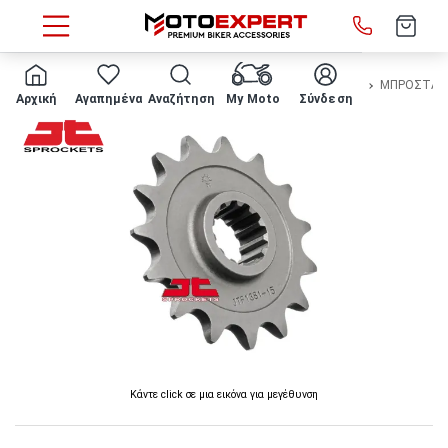
HOME
Μάρκα/μοντέλο
HONDA
CB 500 F
2016 - 2018
ΜΠΡΟΣΤΑ ΓΡ
Αρχική
Αγαπημένα
Αναζήτηση
My Moto
Σύνδεση
Κάντε click σε μια εικόνα για μεγέθυνση