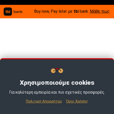
Buy now, Pay later με
tbi
bank.
Μάθε πως
.
Χρησιμοποιούμε cookies
Για καλύτερη εμπειρία και πιο σχετικές προσφορές.
TOP PICKS · TOP PICKS · TOP PICKS ·
Πολιτική Απορρήτου
Όροι Χρήσης
© 2026 MotoExpert | All rights reserved.