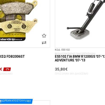
ΚΩΔ. ES5102
ΒΑΣΗ ΕΠΕΚΤΑΣΗΣ ΠΛΑΓΙΟΣΤΑΤΗ GIVI
ΊΣΩ FDB2006ST
ES5102 ΓΙΑ BMW R1200GS '07-'12
ADVENTURE '07-'13
€
35,80€
-2%
ΔΙΑΘΈΣΙΜΟ
ΠΡΟΣΩΡΙΝΆ ΜΗ ΔΙΑΘΈΣΙΜΟ
FREE