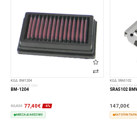
ΚΩΔ. BM1204
ΚΩΔ. SRA5102
ΦΙΛΤΡΟ ΑΕΡΟΣ K&N
ΣΧΑΡΑ / ΠΙΑΣΤΡΑ ΒΑ
BM-1204
SRA5102 BMW
77,40€
147,00€
82,82€
-6%
ΆΜΕΣΑ ΔΙΑΘΈΣΙΜΟ
ΚΑΤΌΠΙΝ ΠΑΡΑΓ