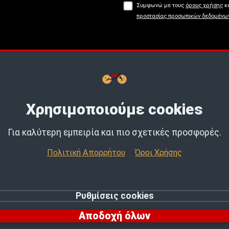
Συμφωνώ με τους
όρους χρήσης
κα
προστασίας προσωπικών δεδομένω
Buy now, Pay later με
tbi
bank.
Μάθε
Χρησιμοποιούμε cookies
Για καλύτερη εμπειρία και πιο σχετικές προσφορές.
Πολιτική Απορρήτου
Όροι Χρήσης
Ρυθμίσεις cookies
© 2026 MotoExpert | All rights reserved.
Αποδοχή όλων