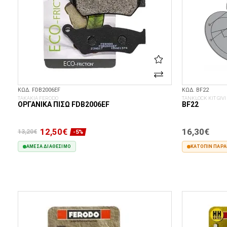
ΚΩΔ. FDB2006EF
ΚΩΔ. BF22
ΤΑΚΑΚΙΑ FERODO
TANKLOCK KIT GIVI
ΟΡΓΑΝΙΚΆ ΠΊΣΩ FDB2006EF
BF22
12,50€
16,30€
13,20€
-5%
ΆΜΕΣΑ ΔΙΑΘΈΣΙΜΟ
ΚΑΤΌΠΙΝ ΠΑΡΑΓ
ΣΤΟ ΚΑΛΆΘΙ