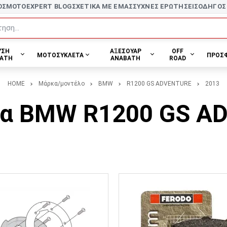
ΟΣ
MOTOEXPERT BLOG
ΣΧΕΤΙΚΑ ΜΕ ΕΜΑΣ
ΣΥΧΝΕΣ ΕΡΩΤΗΣΕΙΣ
ΟΔΗΓΟΣ
ηση...
ΥΣΗ
ΑΞΕΣΟΥΑΡ
OFF
ΜΟΤΟΣΥΚΛΕΤΑ
ΠΡΟΣ
ΑΤΗ
ΑΝΑΒΑΤΗ
ROAD
HOME
Μάρκα/μοντέλο
BMW
R1200 GS ADVENTURE
2013
ια BMW R1200 GS A