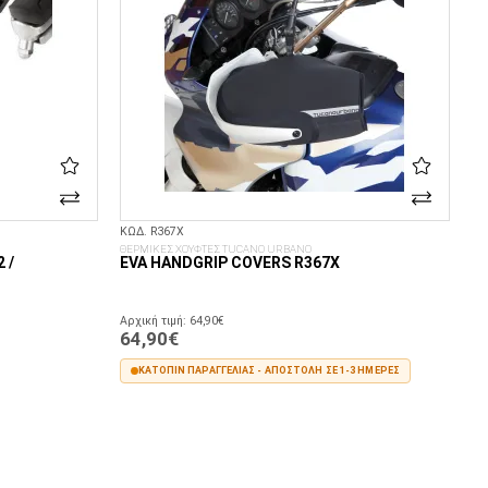
ΚΩΔ. R367X
ΘΕΡΜΙΚΕΣ ΧΟΥΦΤΕΣ TUCANO URBANO
 /
EVA HANDGRIP COVERS R367X
Αρχική τιμή: 64,90€
64,90€
ΚΑΤΌΠΙΝ ΠΑΡΑΓΓΕΛΊΑΣ - ΑΠΟΣΤΟΛΉ ΣΕ 1-3 ΗΜΈΡΕΣ
ΣΤΟ ΚΑΛΆΘΙ