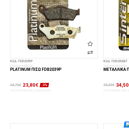
ΚΩΔ. FDB2039P
ΚΩΔ. FDB2006ST
ΤΑΚΑΚΙΑ FERODO
ΤΑΚΑΚΙΑ FERODO
PLATINUM ΠΊΣΩ FDB2039P
ΜΕΤΑΛΛΙΚΆ Π
23,80€
34,50
24,70€
35,50€
-3%
ΠΡΟΣΩΡΙΝΆ ΜΗ ΔΙΑΘΈΣΙΜΟ
ΠΡΟΣΩΡΙΝΆ ΜΗ 