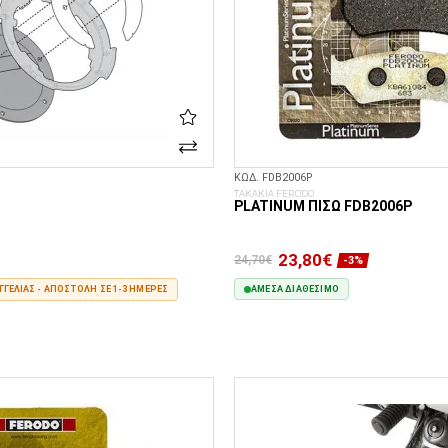
ΚΩΔ. FDB2006P
ΤΑΚΑΚΙΑ FERODO
PLATINUM ΠΊΣΩ FDB2006P
23,80€
24,70€
-3%
ΓΕΛΊΑΣ - ΑΠΟΣΤΟΛΉ ΣΕ 1-3 ΗΜΈΡΕΣ
ΆΜΕΣΑ ΔΙΑΘΈΣΙΜΟ
ΣΤΟ ΚΑΛΆΘΙ
ΣΤΟ ΚΑΛΆΘΙ