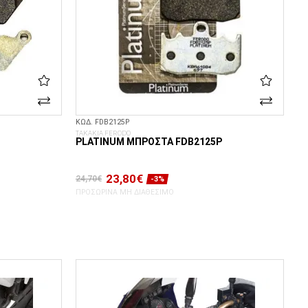
ΚΩΔ. FDB2125P
ΤΑΚΑΚΙΑ FERODO
PLATINUM ΜΠΡΟΣΤΆ FDB2125P
23,80€
24,70€
-3%
ΠΡΟΣΩΡΙΝΆ ΜΗ ΔΙΑΘΈΣΙΜΟ