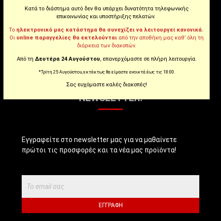
Instagram
Κατά το διάστημα αυτό δεν θα υπάρχει δυνατότητα τηλεφωνικής
επικοινωνίας και υποστήριξης πελατών.
Το
ηλεκτρονικό μας κατάστημα θα συνεχίζει να λειτουργεί κανονικά.
Youtube
Οι
online παραγγελίες θα εκτελούνται
από την αποθήκη μας καθ’ όλη τη
διάρκεια των διακοπών.
Tiktok
Από τη
Δευτέρα 24 Αυγούστου
, επανερχόμαστε σε πλήρη λειτουργία.
*Τρίτη 25 Αυγούστου, εκτάκτως θα είμαστε ανοικτά έως τις 18:00.
Σας ευχόμαστε καλές διακοπές!
NEWSLETTER!
Εγγραφείτε στο newsletter μας για να μαθαίνετε
πρώτοι τις προσφορές και τα νέα μας προϊόντα!
ΕΓΓΡΑΦΉ