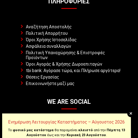
ΠΛΗΡΟΦΟΡΊΕΣ
Αναζήτηση Αποστολής
Πολιτική Απορρήτου
Όροι Χρήσης Ιστοσελίδας
Ασφάλεια συναλλαγών
Πολιτική Υπαναχώρησης & Επιστροφές
Προϊόντων
Όροι Αγοράς & Χρήσης Δωροεπιταγών
tbi bank: Αγόρασε τώρα, και Πλήρωσε αργότερα!
Θέσεις Εργασίας
Επικοινωνήστε μαζί μας
WE ARE SOCIAL
+
Ενημέρωση Λειτουργίας Καταστήματος – Αύγουστος 2026
Facebook
Το
φυσικό μας κατάστημα
θα παραμείνει
κλειστό
από την
Πέμπτη 13
Αυγούστου
έως και την
Κυριακή 23 Αυγούστου
.