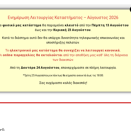
Ενημέρωση Λειτουργίας Καταστήματος – Αύγουστος 2026
1290 SUPER ADVENTURE S / 2017 - 2020
ο
φυσικό μας κατάστημα
θα παραμείνει
κλειστό
από την
Πέμπτη 13 Αυγούστου
έως και την
Κυριακή 23 Αυγούστου
.
1290 SUPER ADVENTURE S / 2021 - 2023
790 ADVENTURE / 2019 - 2020
Κατά το διάστημα αυτό δεν θα υπάρχει δυνατότητα τηλεφωνικής επικοινωνίας και
υποστήριξης πελατών.
790 ADVENTURE / 2021 - 2022
790 ADVENTURE R / 2019 - 2020
Το
ηλεκτρονικό μας κατάστημα θα συνεχίζει να λειτουργεί κανονικά.
Οι
online παραγγελίες θα εκτελούνται
από την αποθήκη μας καθ’ όλη τη διάρκεια
790 ADVENTURE R / 2021 - 2022
των διακοπών.
Από τη
Δευτέρα 24 Αυγούστου
, επανερχόμαστε σε πλήρη λειτουργία.
*Τρίτη 25 Αυγούστου, εκτάκτως θα είμαστε ανοικτά έως τις 18:00.
Σας ευχόμαστε καλές διακοπές!
ς!)