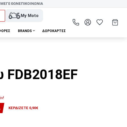
 ΜΕΓΕΘΩΝ
ΕΠΙΚΟΙΝΩΝΙΑ
My Moto
ΦΟΡΕΣ
BRANDS
ΔΩΡΟΚΆΡΤΕΣ
ω FDB2018EF
όν!
%
ΚΕΡΔΊΖΕΤΕ 0,90€