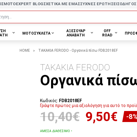
ΟΣ
MOTOEXPERT BLOG
ΣΧΕΤΙΚΑ ΜΕ ΕΜΑΣ
ΣΥΧΝΕΣ ΕΡΩΤΗΣΕΙΣ
ΟΔΗΓΟΣ
ηση...
ΥΣΗ
ΑΞΕΣΟΥΑΡ
OFF
ΜΟΤΟΣΥΚΛΕΤΑ
ΠΡΟΣ
ΑΤΗ
ΑΝΑΒΑΤΗ
ROAD
HOME
ΤΑΚΑΚΙΑ FERODO - Οργανικά πίσω FDB2018EF
ΤΑΚΑΚΙΑ FERODO
Οργανικά πίσ
Κωδικός:
FDB2018EF
Γράψτε πρώτος μια αξιολόγηση για αυτό το προϊ
10,40€
9,50€
-8
ΆΜΕΣΑ ΔΙΑΘΈΣΙΜΟ •