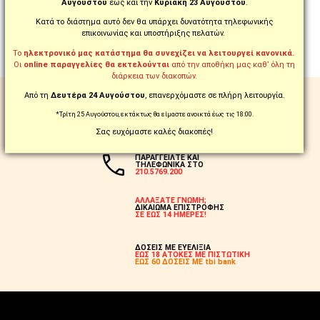
Αυγούστου
έως και την
Κυριακή 23 Αυγούστου
.
Βαθμολογία
Κακή
Καλή
Κατά το διάστημα αυτό δεν θα υπάρχει δυνατότητα τηλεφωνικής
επικοινωνίας και υποστήριξης πελατών.
ΣΥΝΈΧΕΙΑ
Το
ηλεκτρονικό μας κατάστημα θα συνεχίζει να λειτουργεί κανονικά.
Οι
online παραγγελίες θα εκτελούνται
από την αποθήκη μας καθ’ όλη τη
διάρκεια των διακοπών.
Από τη
Δευτέρα 24 Αυγούστου
, επανερχόμαστε σε πλήρη λειτουργία.
ΔΩΡΕΑΝ ΑΠΟΣΤΟΛΗ
ΣΕ ΟΛΗ ΤΗΝ ΕΛΛΑΔΑ ΑΠΟ 99€
*Τρίτη 25 Αυγούστου, εκτάκτως θα είμαστε ανοικτά έως τις 18:00.
ΠΡΟΪΟΝΤΑ ΜΕ ΤΗΝ ΕΝΔΕΙΞΗ:
FREE
Σας ευχόμαστε καλές διακοπές!
ΠΑΡΑΓΓΕΙΛΤΕ ΚΑΙ
ΤΗΛΕΦΩΝΙΚΑ ΣΤΟ
210.5769.200
ΑΛΛΑΞΑΤΕ ΓΝΩΜΗ;
ΔΙΚΑΙΩΜΑ ΕΠΙΣΤΡΟΦΗΣ
ΣΕ ΕΩΣ 14 ΗΜΕΡΕΣ!
ΔΟΣΕΙΣ ΜΕ ΕΥΕΛΙΞΙΑ
ΕΩΣ 18 ΑΤΟΚΕΣ ΜΕ ΠΙΣΤΩΤΙΚΗ
ΕΩΣ 60 ΔΟΣΕΙΣ ΜΕ tbi bank