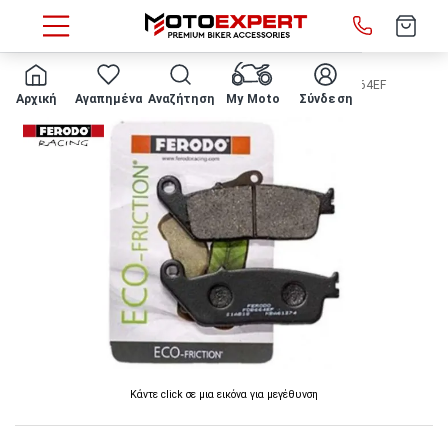
HOME
ΤΑΚΑΚΙΑ FERODO - Οργανικά μπροστά FDB664EF
Αρχική
Αγαπημένα
Αναζήτηση
My Moto
Σύνδεση
Κάντε click σε μια εικόνα για μεγέθυνση