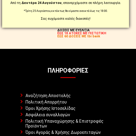
Από τη
Δευτέρα 24 Αυγούστου
, επανερχόμαστε σε πλήρη λειτουργία.
ΑΛΛΑΞΑΤΕ ΓΝΩΜΗ;
*Τρίτη 25 Αυγούστου, εκτάκτως θα είμαστε ανοικτά έως τις 18:00.
ΔΙΚΑΙΩΜΑ ΕΠΙΣΤΡΟΦΗΣ
ΣΕ ΕΩΣ 14 ΗΜΕΡΕΣ!
Σας ευχόμαστε καλές διακοπές!
ΔΟΣΕΙΣ ΜΕ ΕΥΕΛΙΞΙΑ
ΕΩΣ 18 ΑΤΟΚΕΣ ΜΕ ΠΙΣΤΩΤΙΚΗ
ΕΩΣ 60 ΔΟΣΕΙΣ ΜΕ tbi bank
ΠΛΗΡΟΦΟΡΊΕΣ
Αναζήτηση Αποστολής
Πολιτική Απορρήτου
Όροι Χρήσης Ιστοσελίδας
Ασφάλεια συναλλαγών
Πολιτική Υπαναχώρησης & Επιστροφές
Προϊόντων
Όροι Αγοράς & Χρήσης Δωροεπιταγών