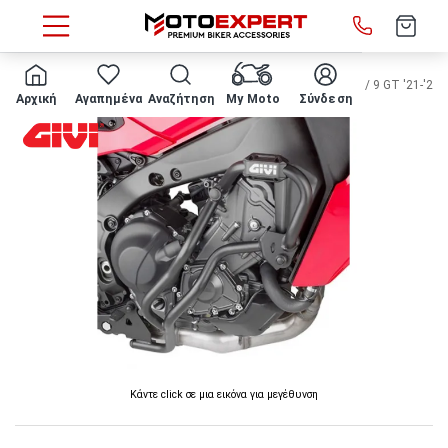
HOME
ΚΑΓΚΕΛΑ ΚΙΝΗΤΗΡΑ GIVI - TN2159B Yamaha Tracer 9 / 9 GT '21-'24
Αρχική
Αγαπημένα
Αναζήτηση
My Moto
Σύνδεση
Κάντε click σε μια εικόνα για μεγέθυνση