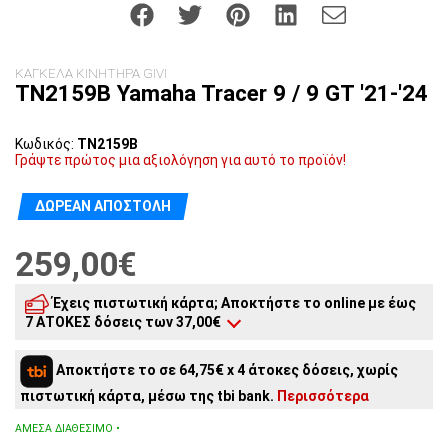
ΚΑΓΚΕΛΑ ΚΙΝΗΤΗΡΑ GIVI
TN2159B Yamaha Tracer 9 / 9 GT '21-'24
Κωδικός:
TN2159B
Γράψτε πρώτος μια αξιολόγηση για αυτό το προϊόν!
ΔΩΡΕΆΝ ΑΠΟΣΤΟΛΉ
259,00€
Έχεις πιστωτική κάρτα; Αποκτήστε το online με έως
7 ΑΤΟΚΕΣ δόσεις των 37,00€
7
άτοκες δόσεις:
37,00€
/ μήνα
Αποκτήστε το σε 64,75€ x 4 άτοκες δόσεις, χωρίς
6
άτοκες δόσεις:
43,17€
/ μήνα
πιστωτική κάρτα, μέσω της tbi bank.
Περισσότερα
5
άτοκες δόσεις:
51,80€
/ μήνα
4
άτοκες δόσεις:
64,75€
/ μήνα
ΆΜΕΣΑ ΔΙΑΘΈΣΙΜΟ •
3
άτοκες δόσεις:
86,33€
/ μήνα