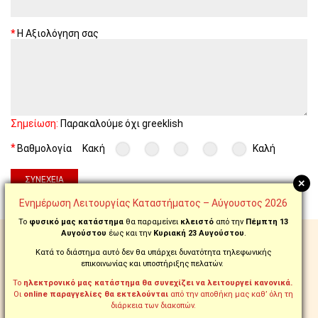
Η Αξιολόγηση σας
Σημείωση:
Παρακαλούμε όχι greeklish
Βαθμολογία
Κακή
Καλή
+
ΣΥΝΈΧΕΙΑ
Ενημέρωση Λειτουργίας Καταστήματος – Αύγουστος 2026
Το
φυσικό μας κατάστημα
θα παραμείνει
κλειστό
από την
Πέμπτη 13
Αυγούστου
έως και την
Κυριακή 23 Αυγούστου
.
ΔΩΡΕΑΝ ΑΠΟΣΤΟΛΗ
ΣΕ ΟΛΗ ΤΗΝ ΕΛΛΑΔΑ ΑΠΟ 99€
Κατά το διάστημα αυτό δεν θα υπάρχει δυνατότητα τηλεφωνικής
ΠΡΟΪΟΝΤΑ ΜΕ ΤΗΝ ΕΝΔΕΙΞΗ:
επικοινωνίας και υποστήριξης πελατών.
FREE
Το
ηλεκτρονικό μας κατάστημα θα συνεχίζει να λειτουργεί κανονικά.
Οι
online παραγγελίες θα εκτελούνται
από την αποθήκη μας καθ’ όλη τη
ΠΑΡΑΓΓΕΙΛΤΕ ΚΑΙ
διάρκεια των διακοπών.
ΤΗΛΕΦΩΝΙΚΑ ΣΤΟ
210.5769.200