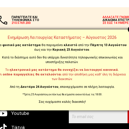
ΠΑΡΑΓΓΕΙΛΤΕ ΚΑΙ
ΑΛΛΑΞΑΤΕ ΓΝΩΜ
ΤΗΛΕΦΩΝΙΚΑ ΣΤΟ
ΔΙΚΑΙΩΜΑ ΕΠΙΣΤ
210.5769.200
ΣΕ ΕΩΣ 14 ΗΜΕΡΕ
Ενημέρωση Λειτουργίας Καταστήματος – Αύγουστος 2026
ο
φυσικό μας κατάστημα
θα παραμείνει
κλειστό
από την
Πέμπτη 13 Αυγούστου
έως και την
Κυριακή 23 Αυγούστου
.
Κατά το διάστημα αυτό δεν θα υπάρχει δυνατότητα τηλεφωνικής επικοινωνίας και
WE ARE SOCIAL
NEWSLETTER
υποστήριξης πελατών.
Το
ηλεκτρονικό μας κατάστημα θα συνεχίζει να λειτουργεί κανονικά.
Οι
online παραγγελίες θα εκτελούνται
από την αποθήκη μας καθ’ όλη τη διάρκεια
των διακοπών.
Εγγραφείτε στο newsletter μας 
Facebook
Από τη
Δευτέρα 24 Αυγούστου
, επανερχόμαστε σε πλήρη λειτουργία.
μαθαίνετε πρώτοι τις προσφορέ
*Τρίτη 25 Αυγούστου, εκτάκτως θα είμαστε ανοικτά έως τις 18:00.
μας προϊόντα!
Instagram
Σας ευχόμαστε καλές διακοπές!
Youtube
Tiktok