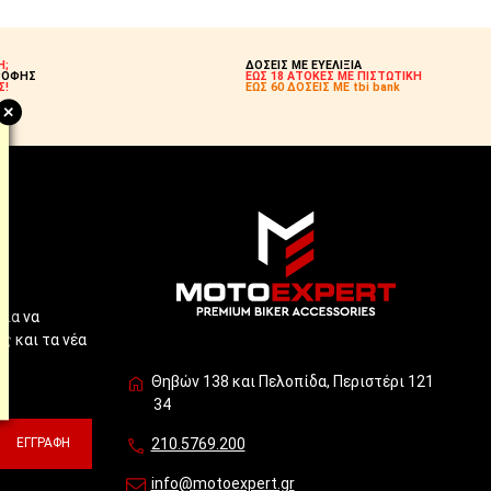
Η;
ΔΟΣΕΙΣ ΜΕ ΕΥΕΛΙΞΙΑ
ΡΟΦΗΣ
ΕΩΣ 18 ΑΤΟΚΕΣ ΜΕ ΠΙΣΤΩΤΙΚΗ
Σ!
ΕΩΣ 60 ΔΟΣΕΙΣ ΜΕ tbi bank
+
!
για να
ς και τα νέα
Θηβών 138 και Πελοπίδα, Περιστέρι 121
34
ΕΓΓΡΑΦΉ
210.5769.200
info@motoexpert.gr