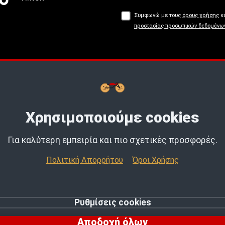
Συμφωνώ με τους
όρους χρήσης
κα
προστασίας προσωπικών δεδομένω
Buy now, Pay later με
tbi
bank.
Μάθε
Χρησιμοποιούμε cookies
Για καλύτερη εμπειρία και πιο σχετικές προσφορές.
Πολιτική Απορρήτου
Όροι Χρήσης
Ρυθμίσεις cookies
© 2026 MotoExpert | All rights reserved.
Αποδοχή όλων