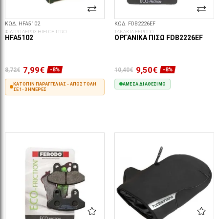
ΚΩΔ. HFA5102
ΚΩΔ. FDB2226EF
ΦΙΛΤΡΟ ΑΕΡΟΣ HIFLOFILTRO
ΤΑΚΑΚΙΑ FERODO
HFA5102
ΟΡΓΑΝΙΚΆ ΠΊΣΩ FDB2226EF
7,99€
9,50€
8,72€
10,40€
-8%
-8%
ΚΑΤΌΠΙΝ ΠΑΡΑΓΓΕΛΊΑΣ - ΑΠΟΣΤΟΛΉ
ΆΜΕΣΑ ΔΙΑΘΈΣΙΜΟ
ΣΕ 1-3 ΗΜΈΡΕΣ
ΣΤΟ ΚΑΛΆΘΙ
ΣΤΟ ΚΑΛΆΘΙ