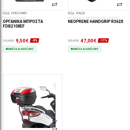
ΚΩΔ. FDB2108EF
ΚΩΔ. R362X
ΤΑΚΑΚΙΑ FERODO
ΘΕΡΜΙΚΕΣ ΧΟΥΦΤΕΣ TUCANO URBANO
ΟΡΓΑΝΙΚΆ ΜΠΡΟΣΤΆ
NEOPRENE HANDGRIP R362X
FDB2108EF
9,50€
47,00€
10,40€
53,00€
-8%
-11%
ΆΜΕΣΑ ΔΙΑΘΈΣΙΜΟ
ΆΜΕΣΑ ΔΙΑΘΈΣΙΜΟ
ΣΤΟ ΚΑΛΆΘΙ
ΣΤΟ ΚΑΛΆΘΙ