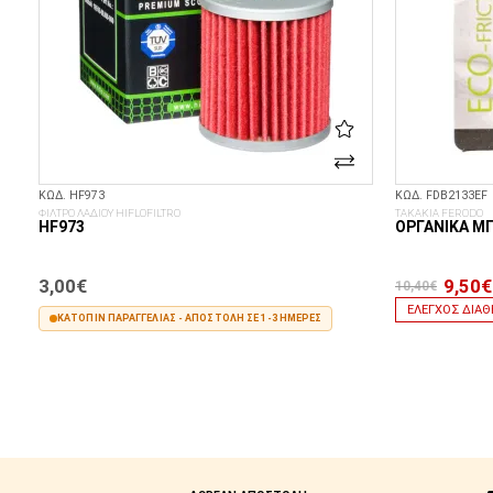
ΚΩΔ. HF973
ΚΩΔ. FDB2133EF
ΦΙΛΤΡΟ ΛΑΔΙΟΥ HIFLOFILTRO
ΤΑΚΑΚΙΑ FERODO
HF973
ΟΡΓΑΝΙΚΆ Μ
3,00€
9,50€
10,40€
ΈΛΕΓΧΟΣ ΔΙΑΘ
ΚΑΤΌΠΙΝ ΠΑΡΑΓΓΕΛΊΑΣ - ΑΠΟΣΤΟΛΉ ΣΕ 1-3 ΗΜΈΡΕΣ
ΣΤΟ ΚΑΛΆΘΙ