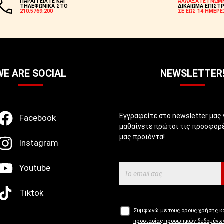
ΠΑΡΑΓΓΕΙΛΤΕ ΚΑΙ
ΑΛΛΑΞΑΤΕ ΓΝΩΜ
ΤΗΛΕΦΩΝΙΚΑ ΣΤΟ
ΔΙΚΑΙΩΜΑ ΕΠΙΣΤ
210.5769.200
ΣΕ ΕΩΣ 14 ΗΜΕΡΕ
WE ARE SOCIAL
NEWSLETTER
Εγγραφείτε στο newsletter μας 
Facebook
μαθαίνετε πρώτοι τις προσφορέ
μας προϊόντα!
Instagram
Youtube
Tiktok
Συμφωνώ με τους
όρους χρήσης
κα
προστασίας προσωπικών δεδομένω