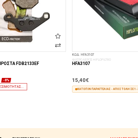
ΚΩΔ. HFA3107
ΦΙΛΤΡΟ ΑΕΡΟΣ HIFLOFILTRO
ΠΡΟΣΤΆ FDB2133EF
HFA3107
15,40€
-8%
ΕΣΙΜΌΤΗΤΑΣ...
ΚΑΤΌΠΙΝ ΠΑΡΑΓΓΕΛΊΑΣ - ΑΠΟΣΤΟΛΉ ΣΕ 1-
ΣΤΟ ΚΑΛΆΘΙ