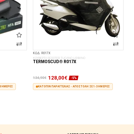
ΚΩΔ. R017X
ΚΟΥΒΕΡΤΑ SCOOTER TUCANO URBANO
TERMOSCUD® R017X
128,00€
134,90€
-5%
3 ΗΜΈΡΕΣ
ΚΑΤΌΠΙΝ ΠΑΡΑΓΓΕΛΊΑΣ - ΑΠΟΣΤΟΛΉ ΣΕ 1-3 ΗΜΈΡΕΣ
ΣΤΟ ΚΑΛΆΘΙ