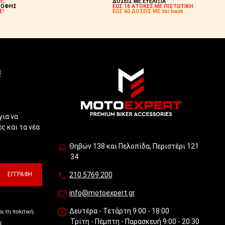
Η;
ΔΟΣΕΙΣ ΜΕ ΕΥΕΛΙΞΙΑ
ΡΟΦΗΣ
ΕΩΣ 18 ΑΤΟΚΕΣ ΜΕ ΠΙΣΤΩΤΙΚΗ
Σ!
ΕΩΣ 60 ΔΟΣΕΙΣ ΜΕ tbi bank
!
για να
ς και τα νέα
Θηβών 138 και Πελοπίδα, Περιστέρι 121
34
ΕΓΓΡΑΦΉ
210.5769.200
info@motoexpert.gr
Δευτέρα - Τετάρτη 9:00 - 18:00
ι τη πολιτική
Τρίτη - Πέμπτη - Παρασκευή 9:00 - 20:30
ν