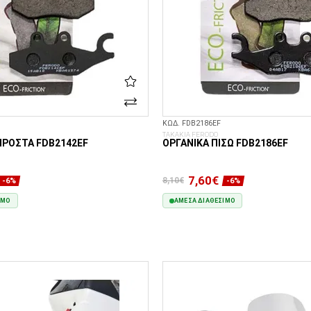
ΚΩΔ. FDB2186EF
ΤΑΚΑΚΙΑ FERODO
ΠΡΟΣΤΆ FDB2142EF
ΟΡΓΑΝΙΚΆ ΠΊΣΩ FDB2186EF
7,60€
8,10€
-6%
-6%
ΙΜΟ
ΆΜΕΣΑ ΔΙΑΘΈΣΙΜΟ
ΣΤΟ ΚΑΛΆΘΙ
ΣΤΟ ΚΑΛΆΘΙ