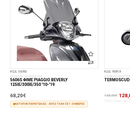
ΚΩΔ. 5606S
ΚΩΔ. R081X
ΖΕΛΑΤΙΝΑ SCOOTER GIVI
ΚΟΥΒΕΡΤΑ SCOOTE
5606S ΦΙΜΈ PIAGGIO BEVERLY
TERMOSCUD
125IE/300IE/350 '10-'19
68,20€
128,
136,90€
ΠΡΟΣΩΡΙΝΆ ΜΗ 
ΚΑΤΌΠΙΝ ΠΑΡΑΓΓΕΛΊΑΣ - ΑΠΟΣΤΟΛΉ ΣΕ 1-3 ΗΜΈΡΕΣ
ΣΤΟ ΚΑΛΆΘΙ