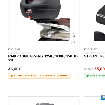
ΚΩΔ. E349
ΚΩΔ. R363X
ΣΧΑΡΑ ΒΑΛΙΤΣΑΣ GIVI
ΘΕΡΜΙΚΕΣ ΧΟΥΦΤΕ
E349 PIAGGIO BEVERLY 125IE / 300IE / 350 '10-
STREAMLINE
'20
46,40€
55,00
61,00€
ΚΑΤΌΠΙΝ ΠΑΡΑΓΓΕΛΊΑΣ - ΑΠΟΣΤΟΛΉ ΣΕ 1-3 ΗΜΈΡΕΣ
ΆΜΕΣΑ ΔΙΑΘΈΣ
ΣΤΟ ΚΑΛΆΘΙ