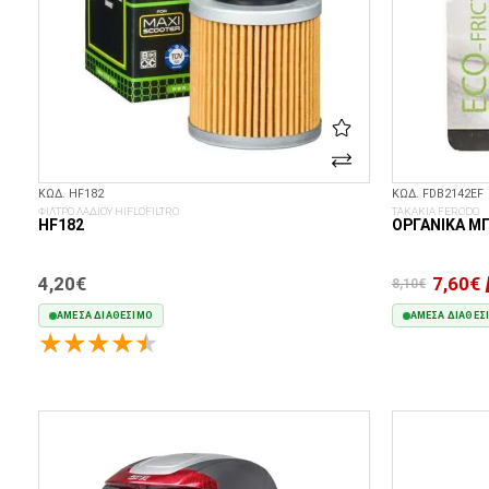
ΚΩΔ. HF182
ΚΩΔ. FDB2142EF
ΦΙΛΤΡΟ ΛΑΔΙΟΥ HIFLOFILTRO
ΤΑΚΑΚΙΑ FERODO
HF182
ΟΡΓΑΝΙΚΆ Μ
4,20€
7,60€
8,10€
ΆΜΕΣΑ ΔΙΑΘΈΣΙΜΟ
ΆΜΕΣΑ ΔΙΑΘΈΣ
ΣΤΟ ΚΑΛΆΘΙ