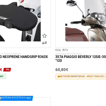
ΚΩΔ. 357A
Σ TUCANO URBANO
ΖΕΛΑΤΙΝΑ SCOOTER GIVI
D NEOPRENE HANDGRIP R363X
357A PIAGGIO BEVERLY 125IE-300
'120
€
60,80€
-9%
ΙΜΟ
ΚΑΤΌΠΙΝ ΠΑΡΑΓΓΕΛΊΑΣ - ΑΠΟΣΤΟΛΉ ΣΕ 1-
ΣΤΟ ΚΑΛΆΘΙ
ΣΤΟ ΚΑΛΆΘΙ
FREE