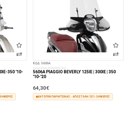
ΚΩΔ. 5606A
ΖΕΛΑΤΙΝΑ SCOOTER GIVI
IE-350 '10-
5606A PIAGGIO BEVERLY 125IE | 300IE | 350
'10-'20
64,30€
3 ΗΜΈΡΕΣ
ΚΑΤΌΠΙΝ ΠΑΡΑΓΓΕΛΊΑΣ - ΑΠΟΣΤΟΛΉ ΣΕ 1-3 ΗΜΈΡΕΣ
ΣΤΟ ΚΑΛΆΘΙ