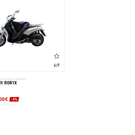
R TUCANO URBANO
® R081X
00€
-6%
ΔΙΑΘΈΣΙΜΟ