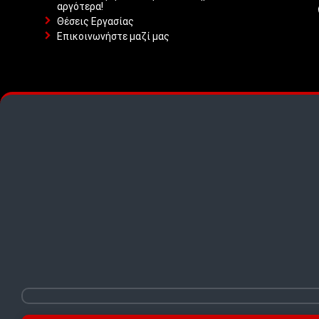
αργότερα!
Θέσεις Εργασίας
Επικοινωνήστε μαζί μας
TOP PICKS · TOP PICKS · TOP PICKS ·