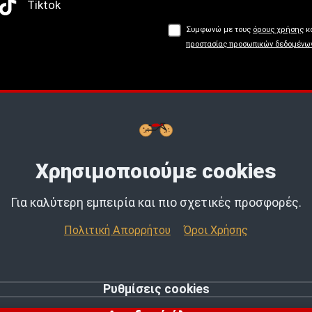
Tiktok
Συμφωνώ με τους
όρους χρήσης
κα
προστασίας προσωπικών δεδομένω
Buy now, Pay later με
tbi
bank.
Μάθε
Χρησιμοποιούμε cookies
Για καλύτερη εμπειρία και πιο σχετικές προσφορές.
Πολιτική Απορρήτου
Όροι Χρήσης
Ρυθμίσεις cookies
© 2026 MotoExpert | All rights reserved.