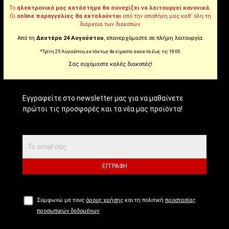
Το
ηλεκτρονικό μας κατάστημα θα συνεχίζει να λειτουργεί κανονικά.
Tiktok
Οι
online παραγγελίες θα εκτελούνται
από την αποθήκη μας καθ’ όλη τη
διάρκεια των διακοπών.
Από τη
Δευτέρα 24 Αυγούστου
, επανερχόμαστε σε πλήρη λειτουργία.
*Τρίτη 25 Αυγούστου, εκτάκτως θα είμαστε ανοικτά έως τις 18:00.
NEWSLETTER!
Σας ευχόμαστε καλές διακοπές!
Εγγραφείτε στο newsletter μας για να μαθαίνετε
πρώτοι τις προσφορές και τα νέα μας προϊόντα!
ΕΓΓΡΑΦΉ
Συμφωνώ με τους
όρους χρήσης
και τη πολιτική
προστασίας
προσωπικών δεδομένων