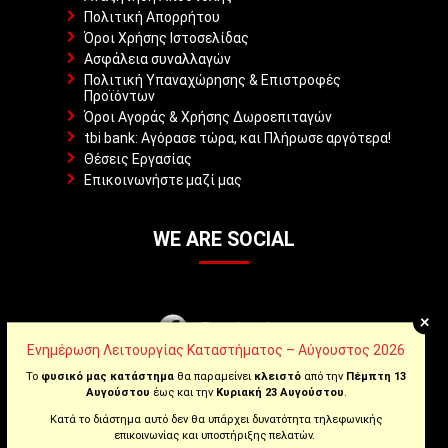
Πολιτική Απορρήτου
Όροι Χρήσης Ιστοσελίδας
Ασφάλεια συναλλαγών
Πολιτική Υπαναχώρησης & Επιστροφές
Προϊόντων
Όροι Αγοράς & Χρήσης Δωροεπιταγών
tbi bank: Αγόρασε τώρα, και Πλήρωσε αργότερα!
Θέσεις Εργασίας
Επικοινωνήστε μαζί μας
WE ARE SOCIAL
+
Facebook
Ενημέρωση Λειτουργίας Καταστήματος – Αύγουστος 2026
Instagram
Το
φυσικό μας κατάστημα
θα παραμείνει
κλειστό
από την
Πέμπτη 13
Αυγούστου
έως και την
Κυριακή 23 Αυγούστου
.
Κατά το διάστημα αυτό δεν θα υπάρχει δυνατότητα τηλεφωνικής
Youtube
επικοινωνίας και υποστήριξης πελατών.