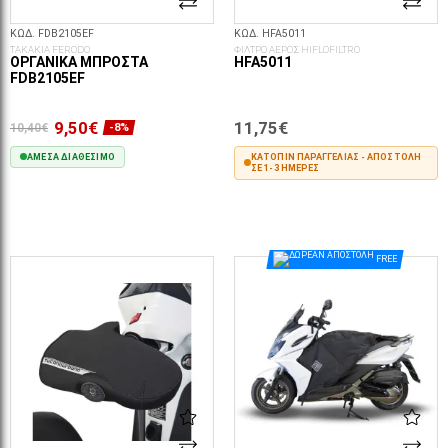
ΚΩΔ. FDB2105EF
ΚΩΔ. HFA5011
ΤΑΚΑΚΙΑ FERODO
ΦΙΛΤΡΟ ΑΕΡΟΣ HIFLOFILTRO
ΟΡΓΑΝΙΚΆ ΜΠΡΟΣΤΆ
HFA5011
FDB2105EF
9,50€
11,75€
10,40€
-8%
ΆΜΕΣΑ ΔΙΑΘΈΣΙΜΟ
ΚΑΤΌΠΙΝ ΠΑΡΑΓΓΕΛΊΑΣ - ΑΠΟΣΤΟΛΉ
ΣΕ 1-3 ΗΜΈΡΕΣ
ΣΤΟ ΚΑΛΆΘΙ
ΣΤΟ ΚΑΛΆΘΙ
FREE