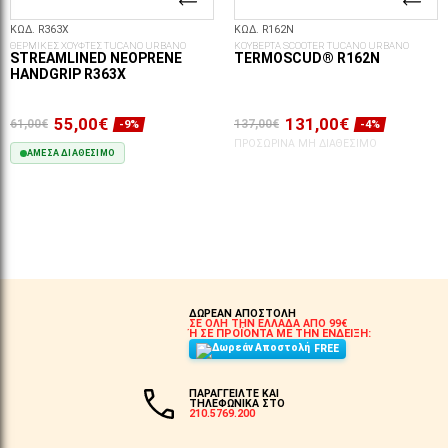
ΚΩΔ. R363X
ΚΩΔ. R162N
ΘΕΡΜΙΚΕΣ ΧΟΥΦΤΕΣ TUCANO URBANO
ΚΟΥΒΕΡΤΑ SCOOTER TUCANO URBANO
STREAMLINED NEOPRENE
TERMOSCUD® R162N
HANDGRIP R363X
55,00€
131,00€
61,00€
137,00€
-9%
-4%
ΠΡΟΣΩΡΙΝΆ ΜΗ ΔΙΑΘΈΣΙΜΟ
ΆΜΕΣΑ ΔΙΑΘΈΣΙΜΟ
ΣΤΟ ΚΑΛΆΘΙ
ΔΩΡΕΑΝ ΑΠΟΣΤΟΛΗ
ΣΕ ΟΛΗ ΤΗΝ ΕΛΛΑΔΑ ΑΠΟ 99€
Ή ΣΕ ΠΡΟΪΟΝΤΑ ΜΕ ΤΗΝ ΕΝΔΕΙΞΗ:
FREE
ΠΑΡΑΓΓΕΙΛΤΕ ΚΑΙ
ΤΗΛΕΦΩΝΙΚΑ ΣΤΟ
210.5769.200