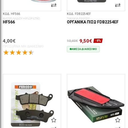
ΚΩΔ. HF566
ΚΩΔ. FDB2254EF
ΦΙΛΤΡΟ ΛΑΔΙΟΥ HIFLOFILTRO
ΤΑΚΑΚΙΑ FERODO
HF566
ΟΡΓΑΝΙΚΆ ΠΊΣΩ FDB2254EF
4,00€
9,50€
10,40€
-8%
ΠΡΟΣΩΡΙΝΆ ΜΗ ΔΙΑΘΈΣΙΜΟ
ΆΜΕΣΑ ΔΙΑΘΈΣΙΜΟ
ΣΤΟ ΚΑΛΆΘΙ