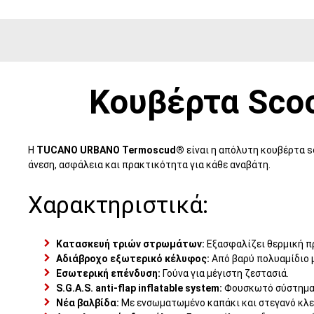
Κουβέρτα Sco
Η
TUCANO URBANO Termoscud®
είναι η απόλυτη κουβέρτα s
άνεση, ασφάλεια και πρακτικότητα για κάθε αναβάτη.
Χαρακτηριστικά:
Κατασκευή τριών στρωμάτων:
Εξασφαλίζει θερμική π
Αδιάβροχο εξωτερικό κέλυφος:
Από βαρύ πολυαμίδιο 
Εσωτερική επένδυση:
Γούνα για μέγιστη ζεστασιά.
S.G.A.S. anti-flap inflatable system:
Φουσκωτό σύστημα 
Νέα βαλβίδα:
Με ενσωματωμένο καπάκι και στεγανό κλεί