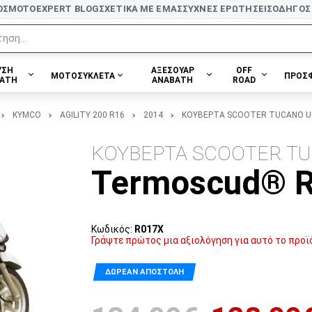
ΟΣ
MOTOEXPERT BLOG
ΣΧΕΤΙΚΑ ΜΕ ΕΜΑΣ
ΣΥΧΝΕΣ ΕΡΩΤΗΣΕΙΣ
ΟΔΗΓΟΣ
ηση...
ΥΣΗ
ΑΞΕΣΟΥΑΡ
OFF
ΜΟΤΟΣΥΚΛΕΤΑ
ΠΡΟΣ
ΑΤΗ
ΑΝΑΒΑΤΗ
ROAD
KYMCO
AGILITY 200 R16
2014
ΚΟΥΒΕΡΤΑ SCOOTER TUCANO UR
ΚΟΥΒΕΡΤΑ SCOOTER T
Termoscud® 
Κωδικός:
R017X
Γράψτε πρώτος μια αξιολόγηση για αυτό το προϊ
ΔΩΡΕΆΝ ΑΠΟΣΤΟΛΉ