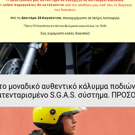
Το
ηλεκτρονικό μας κατάστημα θα συνεχίζει να λειτουργεί κανονικά.
Οι
online παραγγελίες θα εκτελούνται
από την αποθήκη μας καθ’ όλη τη διάρκεια
των διακοπών.
Από τη
Δευτέρα 24 Αυγούστου
, επανερχόμαστε σε πλήρη λειτουργία.
*Τρίτη 25 Αυγούστου, εκτάκτως θα είμαστε ανοικτά έως τις 18:00.
Σας ευχόμαστε καλές διακοπές!
το μοναδικό αυθεντικό κάλυμμα ποδιών
ατενταρισμένο S.G.A.S. σύστημα. ΠΡΟ