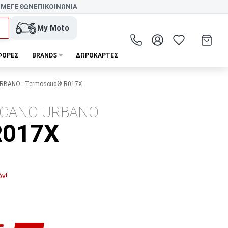
 ΜΕΓΕΘΩΝ
ΕΠΙΚΟΙΝΩΝΙΑ
My Moto
ΦΟΡΕΣ
BRANDS
ΔΩΡΟΚΆΡΤΕΣ
BANO - Termoscud® R017X
UCANO URBANO
R017X
όν!