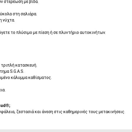
ύν στερέωση με βίδα.
ύκολα στη σαλιάρα.
η νύχτα.
γετε το πλύσιμο με πίεση ή σε πλυντήριο αυτοκινήτων.
 τριπλή κατασκευή.
ημα S.G.A.S.
ωμένο κάλυμμα καθίσματος.
ια.
cud®;
φάλεια, ζεστασιά και άνεση στις καθημερινές τους μετακινήσεις.