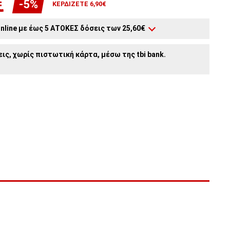
€
-5%
ΚΕΡΔΊΖΕΤΕ 6,90€
nline με έως 5 ΑΤΟΚΕΣ δόσεις των 25,60€
3
άτοκες δόσεις:
42,67€
/ μήνα
ις, χωρίς πιστωτική κάρτα, μέσω της tbi bank.
2
άτοκες δόσεις:
64,00€
/ μήνα