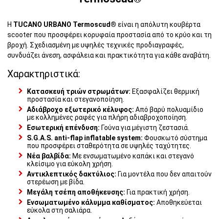
Η
TUCANO URBANO Termoscud®
είναι η απόλυτη κουβέρτα
scooter που προσφέρει κορυφαία προστασία από το κρύο και τη
βροχή. Σχεδιασμένη με υψηλές τεχνικές προδιαγραφές,
συνδυάζει άνεση, ασφάλεια και πρακτικότητα για κάθε αναβάτη.
Χαρακτηριστικά:
Κατασκευή τριών στρωμάτων:
Εξασφαλίζει θερμική
προστασία και στεγανοποίηση.
Αδιάβροχο εξωτερικό κέλυφος:
Από βαρύ πολυαμίδιο
με κολλημένες ραφές για πλήρη αδιαβροχοποίηση.
Εσωτερική επένδυση:
Γούνα για μέγιστη ζεστασιά.
S.G.A.S. anti-flap inflatable system:
Φουσκωτό σύστημα
που προσφέρει σταθερότητα σε υψηλές ταχύτητες.
Νέα βαλβίδα:
Με ενσωματωμένο καπάκι και στεγανό
κλείσιμο για εύκολη χρήση.
Αντικλεπτικός δακτύλιος:
Για μοντέλα που δεν απαιτούν
στερέωση με βίδα.
Μεγάλη τσέπη αποθήκευσης:
Για πρακτική χρήση.
Ενσωματωμένο κάλυμμα καθίσματος:
Αποθηκεύεται
εύκολα στη σαλιάρα.