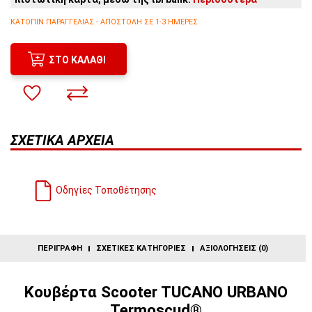
3
άτοκες δόσεις:
42,67€
/ μήνα
2
άτοκες δόσεις:
64,00€
/ μήνα
ΚΑΤΌΠΙΝ ΠΑΡΑΓΓΕΛΊΑΣ - ΑΠΟΣΤΟΛΉ ΣΕ 1-3 ΗΜΈΡΕΣ
ΣΤΟ ΚΑΛΆΘΙ
ΣΧΕΤΙΚΆ ΑΡΧΕΊΑ
Οδηγίες Τοποθέτησης
ΠΕΡΙΓΡΑΦΉ
ΣΧΕΤΙΚΈΣ ΚΑΤΗΓΟΡΊΕΣ
ΑΞΙΟΛΟΓΉΣΕΙΣ (0)
Κουβέρτα Scooter TUCANO URBANO
Termoscud®