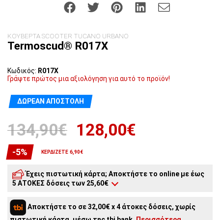
ΚΟΥΒΕΡΤΑ SCOOTER TUCANO URBANO
Termoscud® R017X
Κωδικός:
R017X
Γράψτε πρώτος μια αξιολόγηση για αυτό το προϊόν!
ΔΩΡΕΆΝ ΑΠΟΣΤΟΛΉ
134,90€
128,00€
-5%
ΚΕΡΔΊΖΕΤΕ 6,90€
Έχεις πιστωτική κάρτα; Αποκτήστε το online με έως
5 ΑΤΟΚΕΣ δόσεις των 25,60€
5
άτοκες δόσεις:
25,60€
/ μήνα
Αποκτήστε το σε 32,00€ x 4 άτοκες δόσεις, χωρίς
4
άτοκες δόσεις:
32,00€
/ μήνα
πιστωτική κάρτα, μέσω της tbi bank.
Περισσότερα