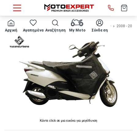
HOME
Μάρκα/μοντέλο
KYMCO
AGILITY 150 R16 | R16+
2008 - 2013
Αρχική
Αγαπημένα
Αναζήτηση
My Moto
Σύνδεση
Κάντε click σε μια εικόνα για μεγέθυνση