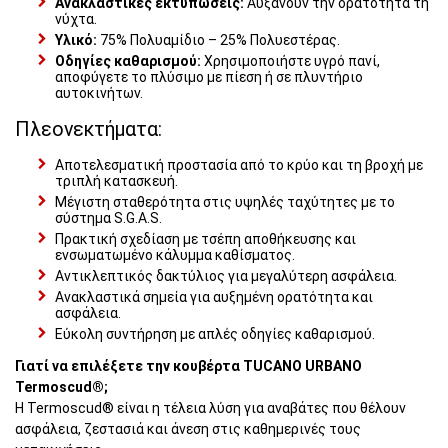
Ανακλαστικές εκτυπώσεις:
Αυξάνουν την ορατότητα τη
νύχτα.
Υλικό:
75% Πολυαμίδιο – 25% Πολυεστέρας.
Οδηγίες καθαρισμού:
Χρησιμοποιήστε υγρό πανί,
αποφύγετε το πλύσιμο με πίεση ή σε πλυντήριο
αυτοκινήτων.
Πλεονεκτήματα:
Αποτελεσματική προστασία από το κρύο και τη βροχή με
τριπλή κατασκευή.
Μέγιστη σταθερότητα στις υψηλές ταχύτητες με το
σύστημα S.G.A.S.
Πρακτική σχεδίαση με τσέπη αποθήκευσης και
ενσωματωμένο κάλυμμα καθίσματος.
Αντικλεπτικός δακτύλιος για μεγαλύτερη ασφάλεια.
Ανακλαστικά σημεία για αυξημένη ορατότητα και
ασφάλεια.
Εύκολη συντήρηση με απλές οδηγίες καθαρισμού.
Γιατί να επιλέξετε την κουβέρτα TUCANO URBANO
Termoscud®;
Η Termoscud® είναι η τέλεια λύση για αναβάτες που θέλουν
ασφάλεια, ζεστασιά και άνεση στις καθημερινές τους