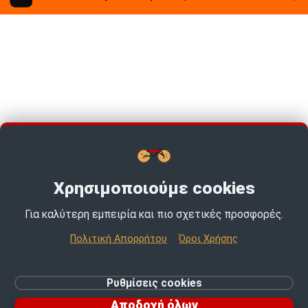
Χρησιμοποιούμε cookies
Για καλύτερη εμπειρία και πιο σχετικές προσφορές.
TOP PICKS · TOP PICKS · TOP PICKS ·
Πολιτική Απορρήτου
Όροι Χρήσης
© 2026 MotoExpert | All rights reserved.
Ρυθμίσεις cookies
Ρυθμίσεις cookies
Αποδοχή όλων