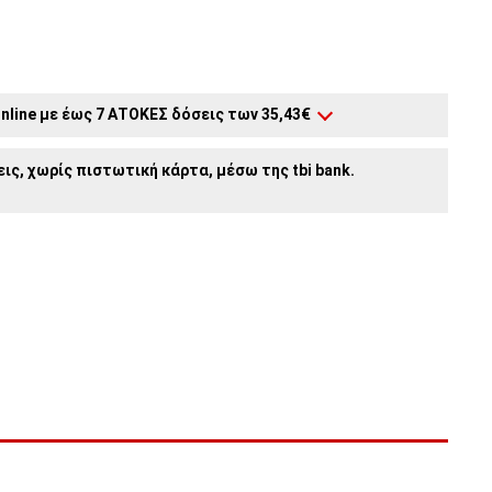
nline με έως 7 ΑΤΟΚΕΣ δόσεις των 35,43€
4
άτοκες δόσεις:
62,00€
/ μήνα
ις, χωρίς πιστωτική κάρτα, μέσω της tbi bank.
3
άτοκες δόσεις:
82,67€
/ μήνα
2
άτοκες δόσεις:
124,00€
/ μήνα