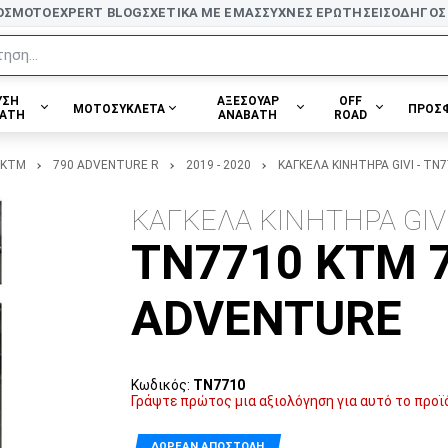
ΟΣ
MOTOEXPERT BLOG
ΣΧΕΤΙΚΑ ΜΕ ΕΜΑΣ
ΣΥΧΝΕΣ ΕΡΩΤΗΣΕΙΣ
ΟΔΗΓΟΣ
ηση...
ΥΣΗ
ΑΞΕΣΟΥΑΡ
OFF
ΜΟΤΟΣΥΚΛΕΤΑ
ΠΡΟΣ
ΑΤΗ
ΑΝΑΒΑΤΗ
ROAD
KTM
790 ADVENTURE R
2019 - 2020
ΚΑΓΚΕΛΑ ΚΙΝΗΤΗΡΑ GIVI - TN
ΚΑΓΚΕΛΑ ΚΙΝΗΤΗΡΑ GIV
TN7710 KTM 7
ADVENTURE
Κωδικός:
TN7710
Γράψτε πρώτος μια αξιολόγηση για αυτό το προϊ
ΔΩΡΕΆΝ ΑΠΟΣΤΟΛΉ