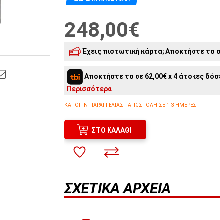
248,00€
Έχεις πιστωτική κάρτα; Αποκτήστε το o
7
άτοκες δόσεις:
35,43€
/ μήνα
Αποκτήστε το σε 62,00€ x 4 άτοκες δόσε
6
άτοκες δόσεις:
41,33€
/ μήνα
Περισσότερα
5
άτοκες δόσεις:
49,60€
/ μήνα
ΚΑΤΌΠΙΝ ΠΑΡΑΓΓΕΛΊΑΣ - ΑΠΟΣΤΟΛΉ ΣΕ 1-3 ΗΜΈΡΕΣ
ΣΤΟ ΚΑΛΆΘΙ
ΣΧΕΤΙΚΆ ΑΡΧΕΊΑ