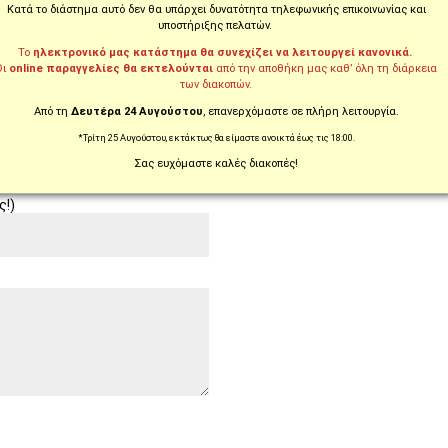
Κατά το διάστημα αυτό δεν θα υπάρχει δυνατότητα τηλεφωνικής επικοινωνίας και
υποστήριξης πελατών.
790 ADVENTURE R / 2019 - 2020
Το
ηλεκτρονικό μας κατάστημα θα συνεχίζει να λειτουργεί κανονικά.
Οι
online παραγγελίες θα εκτελούνται
από την αποθήκη μας καθ’ όλη τη διάρκεια
των διακοπών.
Από τη
Δευτέρα 24 Αυγούστου
, επανερχόμαστε σε πλήρη λειτουργία.
*Τρίτη 25 Αυγούστου, εκτάκτως θα είμαστε ανοικτά έως τις 18:00.
Σας ευχόμαστε καλές διακοπές!
ς!)