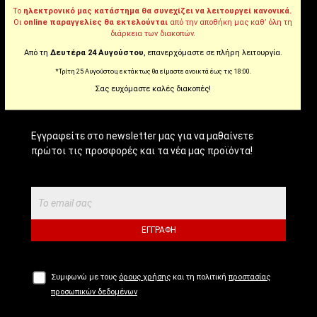
Το
ηλεκτρονικό μας κατάστημα θα συνεχίζει να λειτουργεί κανονικά.
Tiktok
Οι
online παραγγελίες θα εκτελούνται
από την αποθήκη μας καθ’ όλη τη
διάρκεια των διακοπών.
Από τη
Δευτέρα 24 Αυγούστου
, επανερχόμαστε σε πλήρη λειτουργία.
*Τρίτη 25 Αυγούστου, εκτάκτως θα είμαστε ανοικτά έως τις 18:00.
NEWSLETTER!
Σας ευχόμαστε καλές διακοπές!
Εγγραφείτε στο newsletter μας για να μαθαίνετε
πρώτοι τις προσφορές και τα νέα μας προϊόντα!
ΕΓΓΡΑΦΉ
Συμφωνώ με τους
όρους χρήσης
και τη πολιτική
προστασίας
προσωπικών δεδομένων