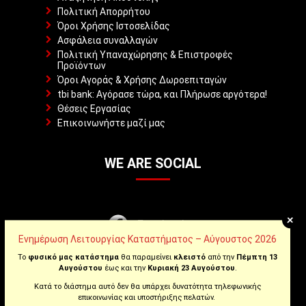
Πολιτική Απορρήτου
Όροι Χρήσης Ιστοσελίδας
Ασφάλεια συναλλαγών
Πολιτική Υπαναχώρησης & Επιστροφές
Προϊόντων
Όροι Αγοράς & Χρήσης Δωροεπιταγών
tbi bank: Αγόρασε τώρα, και Πλήρωσε αργότερα!
Θέσεις Εργασίας
Επικοινωνήστε μαζί μας
WE ARE SOCIAL
+
Facebook
Ενημέρωση Λειτουργίας Καταστήματος – Αύγουστος 2026
Instagram
Το
φυσικό μας κατάστημα
θα παραμείνει
κλειστό
από την
Πέμπτη 13
Αυγούστου
έως και την
Κυριακή 23 Αυγούστου
.
Κατά το διάστημα αυτό δεν θα υπάρχει δυνατότητα τηλεφωνικής
Youtube
επικοινωνίας και υποστήριξης πελατών.