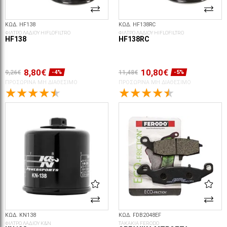
ΚΩΔ. HF138
ΚΩΔ. HF138RC
ΦΙΛΤΡΟ ΛΑΔΙΟΥ HIFLOFILTRO
ΦΙΛΤΡΟ ΛΑΔΙΟΥ HIFLOFILTRO
HF138
HF138RC
8,80€
10,80€
9,26€
11,48€
-4%
-5%
ΠΡΟΣΩΡΙΝΆ ΜΗ ΔΙΑΘΈΣΙΜΟ
ΠΡΟΣΩΡΙΝΆ ΜΗ ΔΙΑΘΈΣΙΜΟ
ΚΩΔ. KN138
ΚΩΔ. FDB2048EF
ΦΙΛΤΡΟ ΛΑΔΙΟΥ K&N
ΤΑΚΑΚΙΑ FERODO