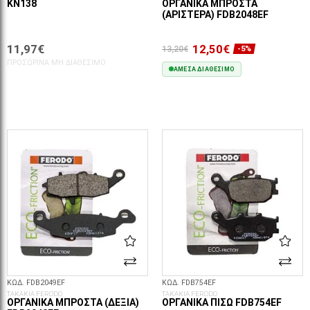
KN138
ΟΡΓΑΝΙΚΆ ΜΠΡΟΣΤΆ
(ΑΡΙΣΤΕΡΆ) FDB2048EF
11,97€
12,50€
13,20€
-5%
ΠΡΟΣΩΡΙΝΆ ΜΗ ΔΙΑΘΈΣΙΜΟ
ΆΜΕΣΑ ΔΙΑΘΈΣΙΜΟ
ΣΤΟ ΚΑΛΆΘΙ
ΚΩΔ. FDB2049EF
ΚΩΔ. FDB754EF
ΤΑΚΑΚΙΑ FERODO
ΤΑΚΑΚΙΑ FERODO
ΟΡΓΑΝΙΚΆ ΜΠΡΟΣΤΆ (ΔΕΞΙΆ)
ΟΡΓΑΝΙΚΆ ΠΊΣΩ FDB754EF