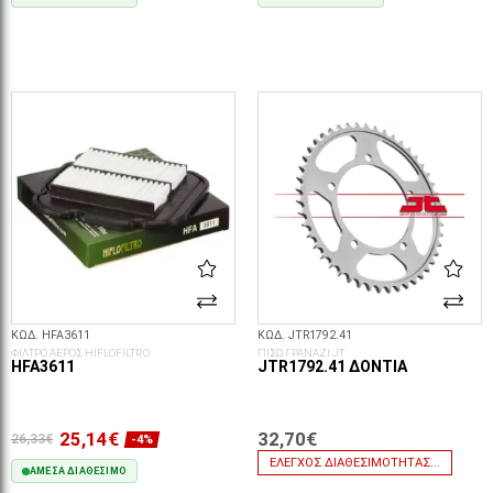
ΣΤΟ ΚΑΛΆΘΙ
ΣΤΟ ΚΑΛΆΘΙ
ΚΩΔ. HFA3611
ΚΩΔ. JTR1792.41
ΦΙΛΤΡΟ ΑΕΡΟΣ HIFLOFILTRO
ΠΙΣΩ ΓΡΑΝΑΖΙ JT
HFA3611
JTR1792.41 ΔΌΝΤΙΑ
25,14€
32,70€
26,33€
-4%
ΈΛΕΓΧΟΣ ΔΙΑΘΕΣΙΜΌΤΗΤΑΣ...
ΆΜΕΣΑ ΔΙΑΘΈΣΙΜΟ