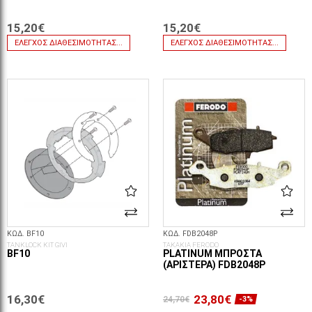
15,20€
15,20€
ΈΛΕΓΧΟΣ ΔΙΑΘΕΣΙΜΌΤΗΤΑΣ...
ΈΛΕΓΧΟΣ ΔΙΑΘΕΣΙΜΌΤΗΤΑΣ...
ΚΩΔ. BF10
ΚΩΔ. FDB2048P
TANKLOCK KIT GIVI
ΤΑΚΑΚΙΑ FERODO
BF10
PLATINUM ΜΠΡΟΣΤΆ
(ΑΡΙΣΤΕΡΆ) FDB2048P
16,30€
23,80€
24,70€
-3%