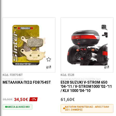
ΣΤΟ ΚΑΛΆΘΙ
ΚΩΔ. FDB754ST
ΚΩΔ. E528
ΤΑΚΑΚΙΑ FERODO
ΣΧΑΡΑ ΒΑΛΙΤΣΑΣ ΚΑΙ ΠΙΑΣΤΡΑ GIVI
ΜΕΤΑΛΛΙΚΆ ΠΊΣΩ FDB754ST
E528 SUZUKI V-STROM 650
'04-'11 / V-STROM1000 '02-'11
/ KLV 1000 '04-'10
34,50€
61,60€
35,50€
-2%
ΆΜΕΣΑ ΔΙΑΘΈΣΙΜΟ
ΚΑΤΌΠΙΝ ΠΑΡΑΓΓΕΛΊΑΣ - ΑΠΟΣΤΟΛΉ
ΣΕ 1-3 ΗΜΈΡΕΣ