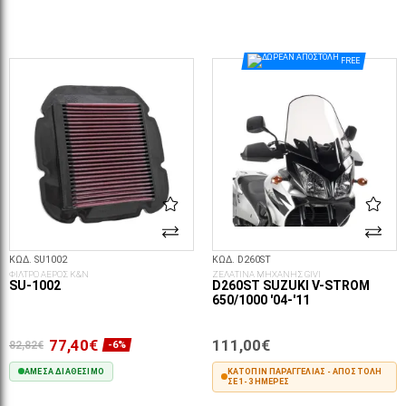
ΣΤΟ ΚΑΛΆΘΙ
ΣΤΟ ΚΑΛΆΘΙ
FREE
ΚΩΔ. SU1002
ΚΩΔ. D260ST
ΦΙΛΤΡΟ ΑΕΡΟΣ K&N
ΖΕΛΑΤΙΝΑ ΜΗΧΑΝΗΣ GIVI
SU-1002
D260ST SUZUKI V-STROM
650/1000 '04-'11
77,40€
111,00€
82,82€
-6%
ΆΜΕΣΑ ΔΙΑΘΈΣΙΜΟ
ΚΑΤΌΠΙΝ ΠΑΡΑΓΓΕΛΊΑΣ - ΑΠΟΣΤΟΛΉ
ΣΕ 1-3 ΗΜΈΡΕΣ