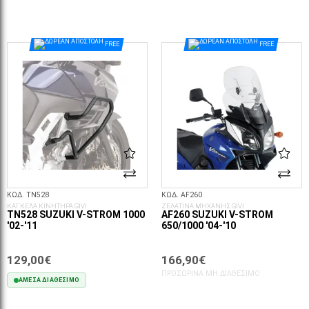
ΣΤΟ ΚΑΛΆΘΙ
ΣΤΟ ΚΑΛΆΘΙ
FREE
FREE
ΚΩΔ. TN528
ΚΩΔ. AF260
ΚΑΓΚΕΛΑ ΚΙΝΗΤΗΡΑ GIVI
ΖΕΛΑΤΙΝΑ ΜΗΧΑΝΗΣ GIVI
TN528 SUZUKI V-STROM 1000
AF260 SUZUKI V-STROM
'02-'11
650/1000 '04-'10
129,00€
166,90€
ΠΡΟΣΩΡΙΝΆ ΜΗ ΔΙΑΘΈΣΙΜΟ
ΆΜΕΣΑ ΔΙΑΘΈΣΙΜΟ