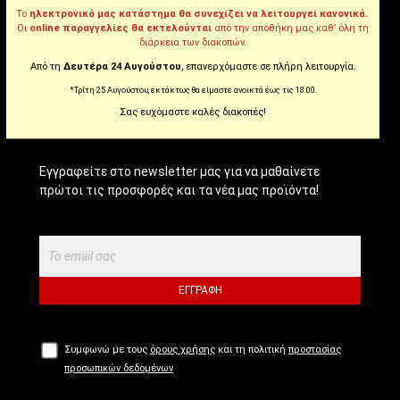
Το
ηλεκτρονικό μας κατάστημα θα συνεχίζει να λειτουργεί κανονικά.
Tiktok
Οι
online παραγγελίες θα εκτελούνται
από την αποθήκη μας καθ’ όλη τη
διάρκεια των διακοπών.
Από τη
Δευτέρα 24 Αυγούστου
, επανερχόμαστε σε πλήρη λειτουργία.
*Τρίτη 25 Αυγούστου, εκτάκτως θα είμαστε ανοικτά έως τις 18:00.
NEWSLETTER!
Σας ευχόμαστε καλές διακοπές!
Εγγραφείτε στο newsletter μας για να μαθαίνετε
πρώτοι τις προσφορές και τα νέα μας προϊόντα!
ΕΓΓΡΑΦΉ
Συμφωνώ με τους
όρους χρήσης
και τη πολιτική
προστασίας
προσωπικών δεδομένων